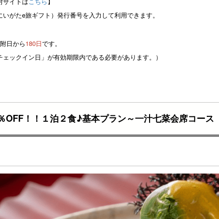
附サイトは
こちら
】
にいがたe旅ギフト）発行番号を入力して利用できます。
寄附日から
180日
です。
チェックイン日」が有効期限内である必要があります。）
5％OFF！！１泊２食♪基本プラン～一汁七菜会席コース