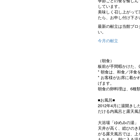
季節ごとの食を愉しん
しています。
美味しく召し上がって
たら、お申し付け下さ
最新の献立は当館ブロ
い。
今月の献立
（朝食）
板前が手間暇かけた、
* 朝食は、和食／洋食
* お客様がお席に着
げます。
朝食の卵料理は、6種
■お風呂■
2012年4月に湯開き
だける内風呂と露天風
大浴場「ゆめみの湯」
天井が高く、総ひのき
がる露天風呂では、上
もちろん、朝に入る温