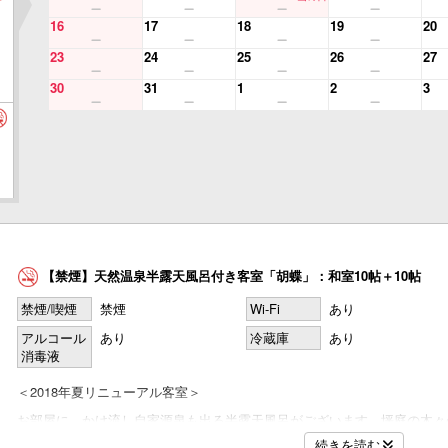
16
17
18
19
20
23
24
25
26
27
30
31
1
2
3
【禁煙】天然温泉半露天風呂付き客室「胡蝶」：和室10帖＋10帖
禁煙/喫煙
禁煙
Wi-Fi
あり
アルコール
あり
冷蔵庫
あり
消毒液
＜2018年夏リニューアル客室＞
お部屋に、かけ流し自家源泉も出る半露天風呂がございます。坪庭の木々
で20帖の広々とした造りなので、女性グループにも大人気のお部屋です。
続きを読む