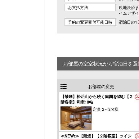
お支払方法
現地決済ま
イムデザイ
予約の変更受付可能日時
宿泊日の1日
お部屋の空室状況から宿泊日を選
お部屋の変更
【禁煙】松岳山から続く庭園を望む【２
階客室】和室10帖
定員 2～3名様
≪NEW!≫【禁煙】【２階客室】ツイン