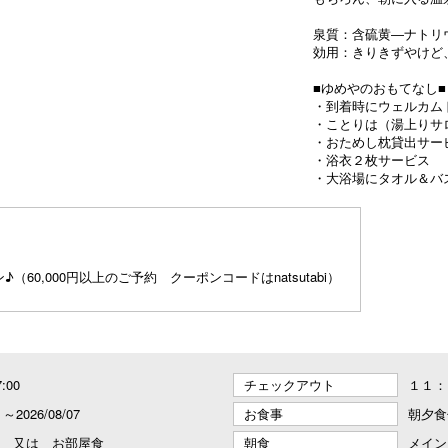
泉質：含硫黄―ナトリ
効用：きりきずやけど
■ゆめやのおもてなし■
・到着時にウェルカム
・ことりは（湯上りサ
・おためし枕貸出サー
・浴衣２枚サービス
・大浴場にタオル＆バ
（60,000円以上のご予約 クーポンコードはnatsutabi）
7:00
チェックアウト
１１：
4 ～2026/08/07
お食事
朝夕食
 又は お部屋食
朝食
メイン