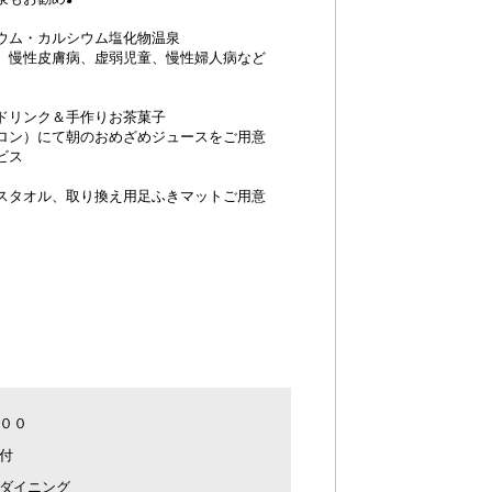
ウム・カルシウム塩化物温泉
、慢性皮膚病、虚弱児童、慢性婦人病など
ドリンク＆手作りお茶菓子
ロン）にて朝のおめざめジュースをご用意
ビス
スタオル、取り換え用足ふきマットご用意
００
付
ダイニング