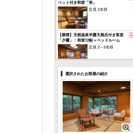
ベット付き和室「蛍」
定員 2名様
【禁煙】天然温泉半露天風呂付き客室
「夕霧」：和室12帖＋ベッドルーム
定員 2～5名様
【禁煙】天然温泉半露天風呂付き客室
選択されたお部屋の紹介
「胡蝶」：和室10帖＋10帖
定員 2～5名様
【禁煙】天然温泉半露天風呂付き客室
「浮舟」：和室12帖＋和座ベッドルーム
定員 2～5名様