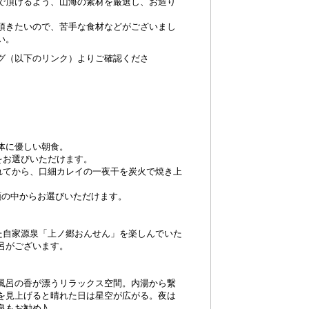
で頂けるよう、山海の素材を厳選し、お造り
頂きたいので、苦手な食材などがございまし
い。
グ（以下のリンク）よりご確認くださ
体に優しい朝食。
をお選びいただけます。
かれてから、口細カレイの一夜干を炭火で焼き上
類の中からお選びいただけます。
した自家源泉「上ノ郷おんせん」を楽しんでいた
呂がございます。
風呂の香が漂うリラックス空間。内湯から繋
を見上げると晴れた日は星空が広がる。夜は
泉もお勧め♪