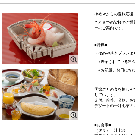
ゆめやからの夏旅応援
これまでの皆様のご愛
ーのご案内です。
■特典■
・ゆめや基本プランより
※表示されている料金
※お部屋、お日にちに
季節ごとの食を愉しん
しています。
先付、前菜、吸物、お
デザートの一汁七菜の
■お食事■
（夕食）一汁七菜