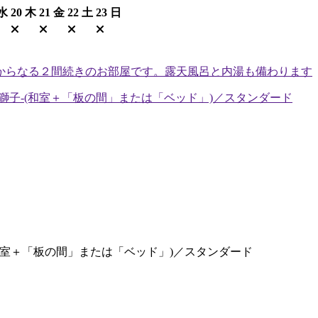
水
20
木
21
金
22
土
23
日
和室＋「板の間」または「ベッド」)／スタンダード