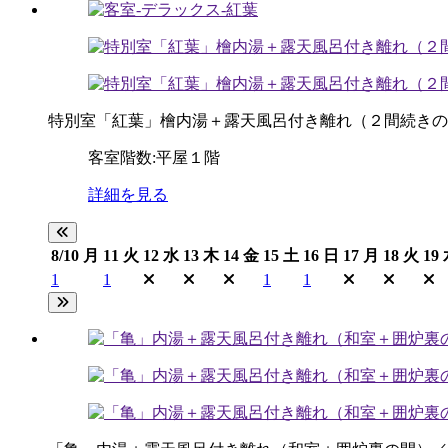
特別室「紅葉」檜内湯＋露天風呂付き離れ（２間続きの
客室階数:平屋１階
詳細を見る
8/10
月
11
火
12
水
13
木
14
金
15
土
16
日
17
月
18
火
19
1
1
1
1