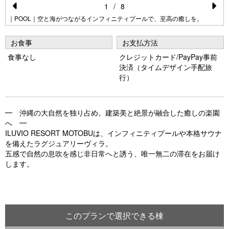
1
/
8
Pr
N
｜POOL｜空と海がつながるインフィニティプールで、至高の癒しを。
e
e
お食事
お支払方法
vi
xt
食事なし
クレジットカード/PayPay事前
o
決済（タイムデザイン手配旅
行）
u
s
━ 沖縄の大自然を独り占め。建築美と絶景が融合した癒しの楽園
へ ━
ILUVIO RESORT MOTOBUは、インフィニティプールや本格サウナ
を備えたラグジュアリーヴィラ。
五感で自然の息吹を感じ非日常へと誘う、唯一無二の滞在をお届け
します。
このプランで選択できる棟