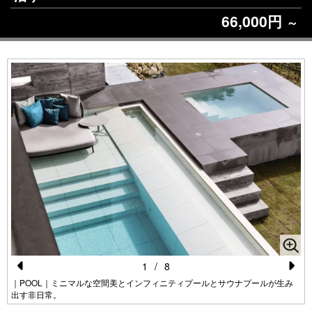
66,000円
～
1
/
8
Pr
N
｜POOL｜ミニマルな空間美とインフィニティプールとサウナプールが生み
出す非日常。
e
e