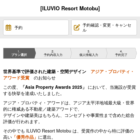
[ILUVIO Resort Motobu]
予約確認・変更・キャンセ
予約
ル
1
2
3
4
プラン選択
予約内容入力
個人情報入力
予約完了
世界基準で評価された建築・空間デザイン
アジア・プロパティ・
アワード受賞
のお知らせ
この度、
「Asia Property Awards 2025」
において、当施設が受賞
する快挙を達成いたしました。
アジア・プロパティ・アワードは、アジア太平洋地域最大級・世界
的に権威ある不動産／建築アワードで、
デザインや建築美はもちろん、コンセプトや事業性まで含めた総合
評価が行われます。
その中でも ILUVIO Resort Motobu は、受賞作の中から特に評価の
高い
「優秀作品」
に選出。