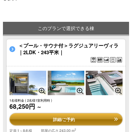
このプランで選択できる棟
＜プール・サウナ付＞ラグジュアリーヴィラ
｜2LDK・243平米｜
1名様料金
( 2名様1室利用時 )
68,250円
～
詳細/ご予約
2
定員:1～8名様
部屋の広さ:243.00 m