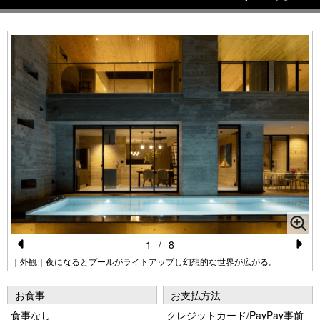
1
/
8
Pr
N
｜外観｜夜になるとプールがライトアップし幻想的な世界が広がる。
e
e
お食事
お支払方法
vi
xt
食事なし
クレジットカード/PayPay事前