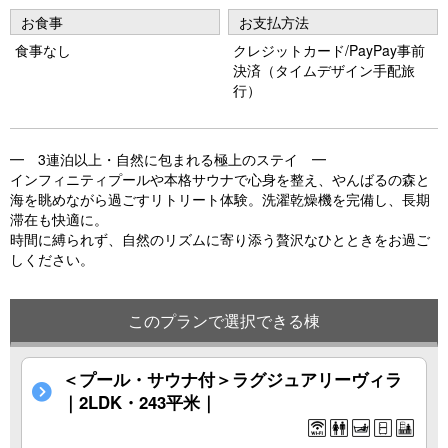
vi
xt
お食事
お支払方法
o
食事なし
クレジットカード/PayPay事前
決済（タイムデザイン手配旅
u
行）
s
━ 3連泊以上・自然に包まれる極上のステイ ━
インフィニティプールや本格サウナで心身を整え、やんばるの森と
海を眺めながら過ごすリトリート体験。洗濯乾燥機を完備し、長期
滞在も快適に。
時間に縛られず、自然のリズムに寄り添う贅沢なひとときをお過ご
しください。
このプランで選択できる棟
＜プール・サウナ付＞ラグジュアリーヴィラ
｜2LDK・243平米｜