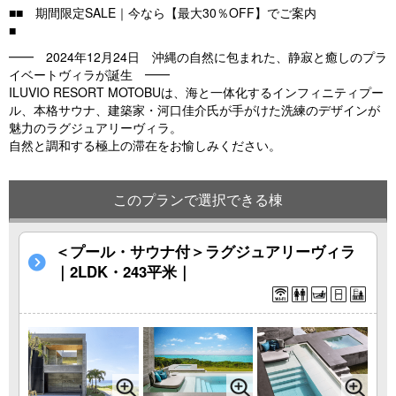
■■ 期間限定SALE｜今なら【最大30％OFF】でご案内
■
━━ 2024年12月24日 沖縄の自然に包まれた、静寂と癒しのプラ
イベートヴィラが誕生 ━━
ILUVIO RESORT MOTOBUは、海と一体化するインフィニティプー
ル、本格サウナ、建築家・河口佳介氏が手がけた洗練のデザインが
魅力のラグジュアリーヴィラ。
自然と調和する極上の滞在をお愉しみください。
このプランで選択できる棟
＜プール・サウナ付＞ラグジュアリーヴィラ
｜2LDK・243平米｜