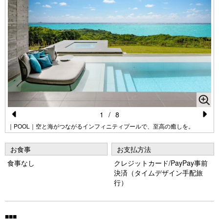
1
/
8
Pr
N
｜POOL｜空と海がつながるインフィニティプールで、至高の癒しを。
e
e
お食事
お支払方法
vi
xt
食事なし
クレジットカード/PayPay事前
o
決済（タイムデザイン手配旅
行）
u
s
■■■