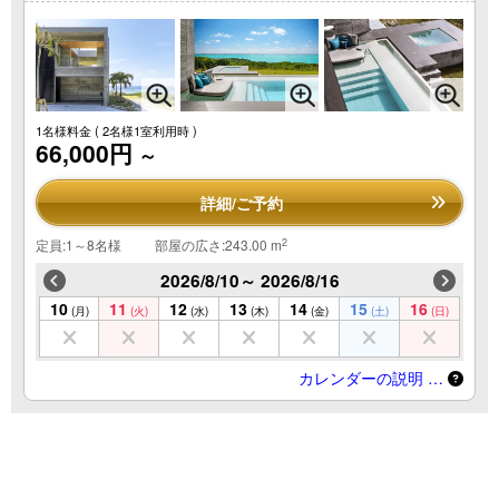
1名様料金
( 2名様1室利用時 )
66,000円
～
詳細/ご予約
2
定員:1～8名様
部屋の広さ:243.00 m
2026/8/10～ 2026/8/16
10
11
12
13
14
15
16
(月)
(火)
(水)
(木)
(金)
(土)
(日)
カレンダーの説明 …