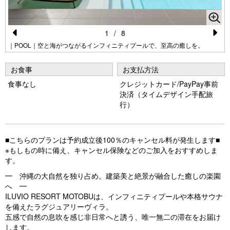
1
/
8
Pr
N
｜POOL｜空と海がつながるインフィニティプールで、至高の癒しを。
e
e
お食事
お支払方法
vi
xt
食事なし
クレジットカード/PayPay事前
o
決済（タイムデザイン手配旅
行）
u
s
■こちらのプランは予約成立後100％のキャンセル料が発生します■
※もしもの時に備え、キャンセル保険などのご加入をおすすめしま
す。
━ 沖縄の大自然を独り占め。建築美と絶景が融合した癒しの楽園
へ ━
ILUVIO RESORT MOTOBUは、インフィニティプールや本格サウナ
を備えたラグジュアリーヴィラ。
五感で自然の息吹を感じ非日常へと誘う、唯一無二の滞在をお届け
します。