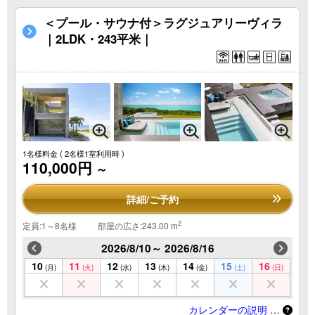
＜プール・サウナ付＞ラグジュアリーヴィラ
｜2LDK・243平米｜
1名様料金
( 2名様1室利用時 )
110,000円
～
詳細/ご予約
2
定員:1～8名様
部屋の広さ:243.00 m
2026/8/10～ 2026/8/16
10
11
12
13
14
15
16
(月)
(火)
(水)
(木)
(金)
(土)
(日)
カレンダーの説明 …