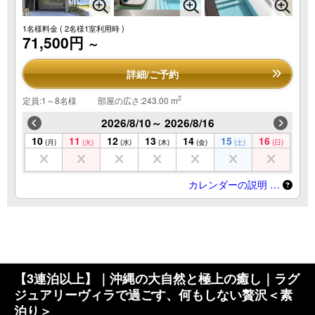
1名様料金
( 2名様1室利用時 )
71,500円
～
詳細/ご予約
2
定員:1～8名様
部屋の広さ:243.00 m
2026/8/10～ 2026/8/16
10
11
12
13
14
15
16
(月)
(火)
(水)
(木)
(金)
(土)
(日)
カレンダーの説明 …
【3連泊以上】｜沖縄の大自然と極上の癒し｜ラグ
ジュアリーヴィラで過ごす、何もしない贅沢＜素
泊り＞