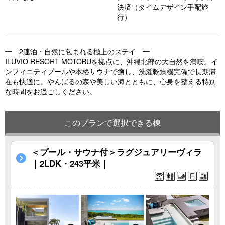
o
決済（タイムデザイン手配旅
行）
u
s
━ 2連泊・自然に包まれる極上のステイ ━
ILUVIO RESORT MOTOBUを拠点に、沖縄北部の大自然を満喫。イ
ンフィニティプールや本格サウナで癒し、洗濯乾燥機完備で長期滞
在も快適に。やんばるの森や美しい海とともに、心身を整える特別
な時間をお過ごしください。
このプランで選択できる棟
＜プール・サウナ付＞ラグジュアリーヴィラ
｜2LDK・243平米｜