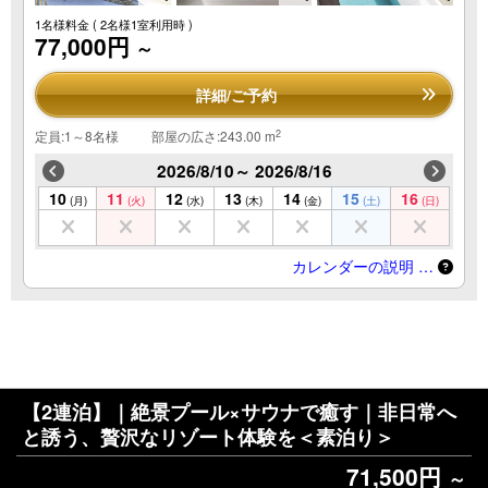
1名様料金
( 2名様1室利用時 )
77,000円
～
詳細/ご予約
2
定員:1～8名様
部屋の広さ:243.00 m
2026/8/10～ 2026/8/16
10
11
12
13
14
15
16
(月)
(火)
(水)
(木)
(金)
(土)
(日)
カレンダーの説明 …
【2連泊】｜絶景プール×サウナで癒す｜非日常へ
と誘う、贅沢なリゾート体験を＜素泊り＞
71,500円
～