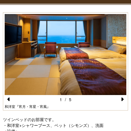
1
/
5
Pr
N
和洋室『宵月・宵星・宵風』
e
e
ツインベッドのお部屋です。
vi
xt
・和洋室+シャワーブース、ベット（シモンズ）、洗面