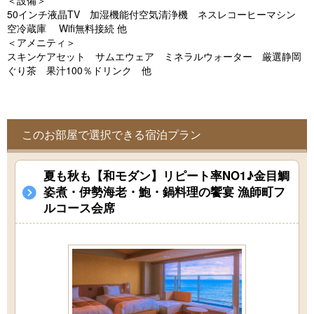
＜設備＞
o
50インチ液晶TV 加湿機能付空気清浄機 ネスレコーヒーマシン
u
空冷蔵庫 Wifi無料接続 他
＜アメニティ＞
s
スキンケアセット サムエウェア ミネラルウォーター 厳選静岡
ぐり茶 果汁100％ドリンク 他
このお部屋で選択できる宿泊プラン
夏も秋も【和モダン】リピート率NO1♪金目鯛
姿煮・伊勢海老・鮑・鍋料理の饗宴 漁師町フ
ルコース会席