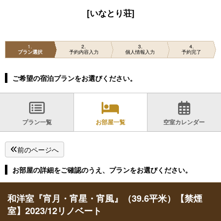
[いなとり荘]
1
2
3
4
プラン選択
予約内容入力
個人情報入力
予約完了
ご希望の宿泊プランをお選びください。
プラン一覧
お部屋一覧
空室カレンダー
前のページへ
お部屋の詳細をご確認のうえ、プランをお選びください。
和洋室『宵月・宵星・宵風』（39.6平米）【禁煙
室】2023/12リノベート