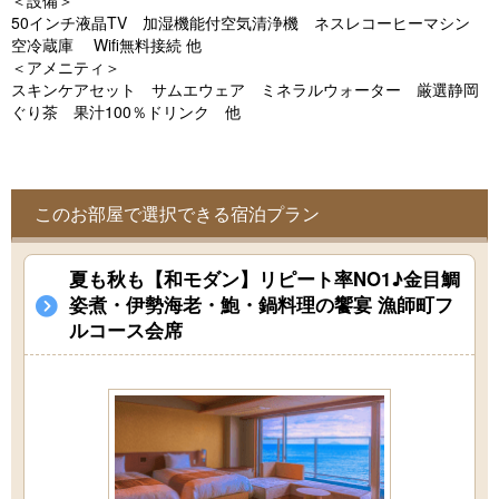
＜設備＞
o
50インチ液晶TV 加湿機能付空気清浄機 ネスレコーヒーマシン
u
空冷蔵庫 Wifi無料接続 他
＜アメニティ＞
s
スキンケアセット サムエウェア ミネラルウォーター 厳選静岡
ぐり茶 果汁100％ドリンク 他
このお部屋で選択できる宿泊プラン
夏も秋も【和モダン】リピート率NO1♪金目鯛
姿煮・伊勢海老・鮑・鍋料理の饗宴 漁師町フ
ルコース会席