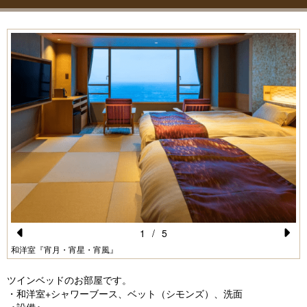
1
/
5
Pr
N
和洋室『宵月・宵星・宵風』
e
e
ツインベッドのお部屋です。
vi
xt
・和洋室+シャワーブース、ベット（シモンズ）、洗面