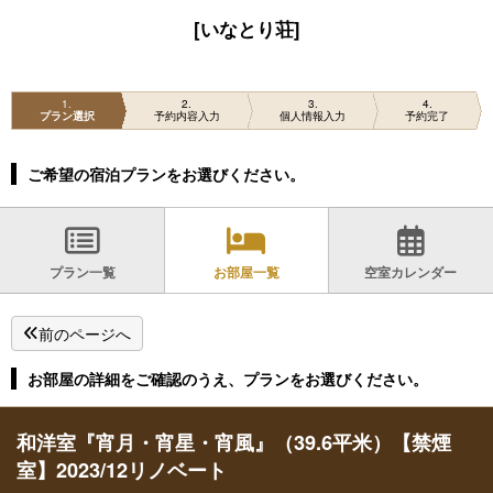
[いなとり荘]
1
2
3
4
プラン選択
予約内容入力
個人情報入力
予約完了
ご希望の宿泊プランをお選びください。
プラン一覧
お部屋一覧
空室カレンダー
前のページへ
お部屋の詳細をご確認のうえ、プランをお選びください。
和洋室『宵月・宵星・宵風』（39.6平米）【禁煙
室】2023/12リノベート