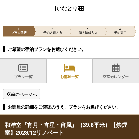
[いなとり荘]
1
2
3
4
プラン選択
予約内容入力
個人情報入力
予約完了
ご希望の宿泊プランをお選びください。
プラン一覧
お部屋一覧
空室カレンダー
前のページへ
お部屋の詳細をご確認のうえ、プランをお選びください。
和洋室『宵月・宵星・宵風』（39.6平米）【禁煙
室】2023/12リノベート