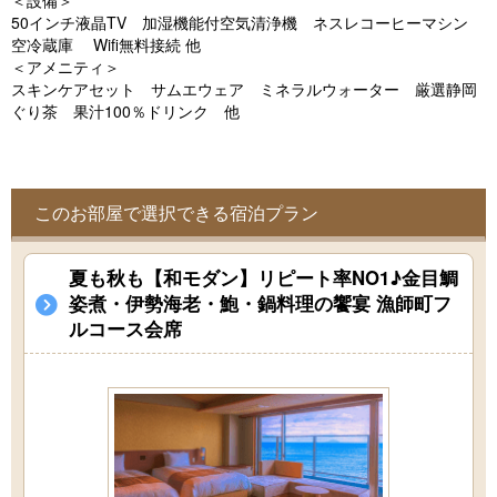
＜設備＞
o
50インチ液晶TV 加湿機能付空気清浄機 ネスレコーヒーマシン
u
空冷蔵庫 Wifi無料接続 他
＜アメニティ＞
s
スキンケアセット サムエウェア ミネラルウォーター 厳選静岡
ぐり茶 果汁100％ドリンク 他
このお部屋で選択できる宿泊プラン
夏も秋も【和モダン】リピート率NO1♪金目鯛
姿煮・伊勢海老・鮑・鍋料理の饗宴 漁師町フ
ルコース会席