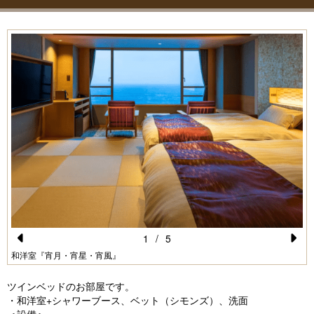
1
/
5
Pr
N
和洋室『宵月・宵星・宵風』
e
e
ツインベッドのお部屋です。
vi
xt
・和洋室+シャワーブース、ベット（シモンズ）、洗面