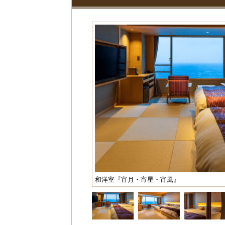
和洋室『宵月・宵星・宵風』