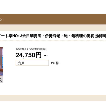
ン
ート率NO1♪金目鯛姿煮・伊勢海老・鮑・鍋料理の饗宴 漁師
1名様料金
( 2名様1室利用時 )
24,750円
～
定員
2名様