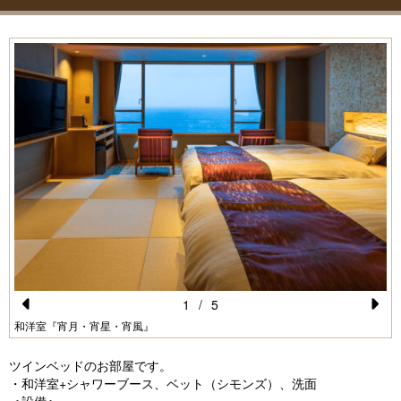
1
/
5
Pr
N
和洋室『宵月・宵星・宵風』
e
e
ツインベッドのお部屋です。
vi
xt
・和洋室+シャワーブース、ベット（シモンズ）、洗面