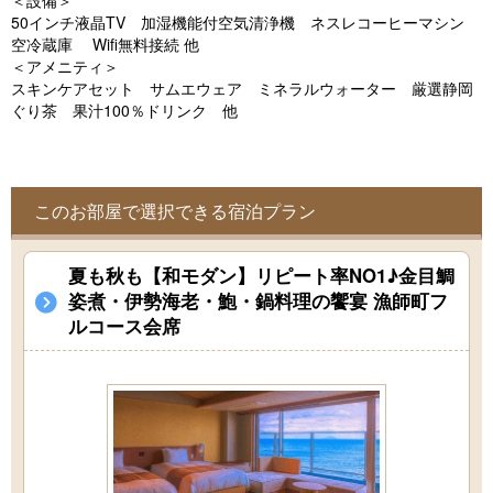
＜設備＞
o
50インチ液晶TV 加湿機能付空気清浄機 ネスレコーヒーマシン
u
空冷蔵庫 Wifi無料接続 他
＜アメニティ＞
s
スキンケアセット サムエウェア ミネラルウォーター 厳選静岡
ぐり茶 果汁100％ドリンク 他
このお部屋で選択できる宿泊プラン
夏も秋も【和モダン】リピート率NO1♪金目鯛
姿煮・伊勢海老・鮑・鍋料理の饗宴 漁師町フ
ルコース会席