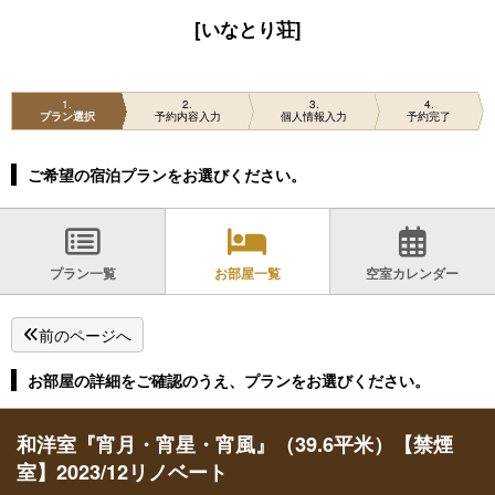
[いなとり荘]
1
2
3
4
プラン選択
予約内容入力
個人情報入力
予約完了
ご希望の宿泊プランをお選びください。
プラン一覧
お部屋一覧
空室カレンダー
前のページへ
お部屋の詳細をご確認のうえ、プランをお選びください。
和洋室『宵月・宵星・宵風』（39.6平米）【禁煙
室】2023/12リノベート