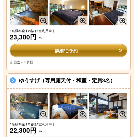
1名様料金
( 2名様1室利用時 )
23,300円
～
詳細/ご予約
定員:2～4名様
ゆうすげ（専用露天付・和室・定員3名）
1名様料金
( 2名様1室利用時 )
22,300円
～