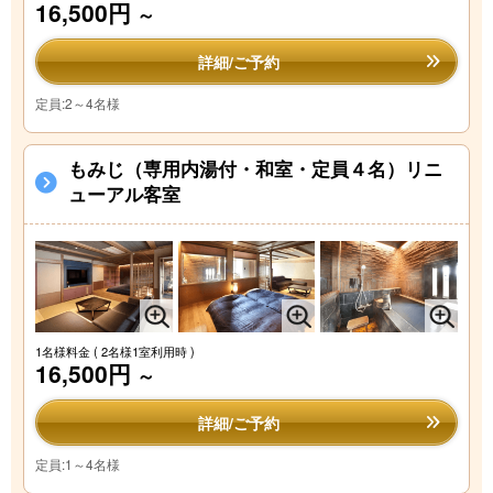
16,500円
～
詳細/ご予約
定員:2～4名様
もみじ（専用内湯付・和室・定員４名）リニ
ューアル客室
1名様料金
( 2名様1室利用時 )
16,500円
～
詳細/ご予約
定員:1～4名様