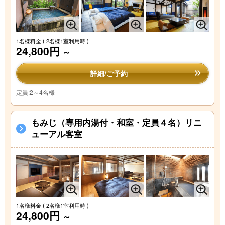
1名様料金
( 2名様1室利用時 )
24,800円
～
詳細/ご予約
定員:2～4名様
もみじ（専用内湯付・和室・定員４名）リニ
ューアル客室
1名様料金
( 2名様1室利用時 )
24,800円
～