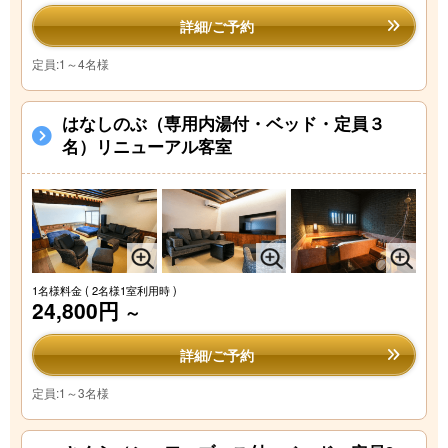
詳細/ご予約
定員:1～4名様
はなしのぶ（専用内湯付・ベッド・定員３
名）リニューアル客室
1名様料金
( 2名様1室利用時 )
24,800円
～
詳細/ご予約
定員:1～3名様