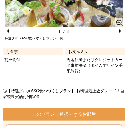
1
/
8
Pr
N
特選グルメASO食べ尽くしプラン一例
e
e
お食事
お支払方法
vi
xt
朝夕食付
現地決済またはクレジットカー
o
ド事前決済（タイムデザイン手
配旅行）
u
s
◎【特選グルメASO食べつくしプラン】 お料理最上級グレード！自
家製果実酒付/個室食
このプランで選択できるお部屋