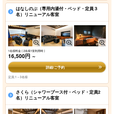
はなしのぶ（専用内湯付・ベッド・定員３
名）リニューアル客室
1名様料金
( 2名様1室利用時 )
16,500円
～
詳細/ご予約
定員:1～3名様
さくら（シャワーブース付・ベッド・定員2
名）リニューアル客室