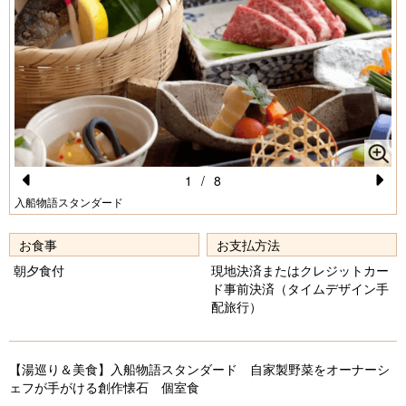
1
/
8
Pr
N
入船物語スタンダード
e
e
お食事
お支払方法
vi
xt
朝夕食付
現地決済またはクレジットカー
o
ド事前決済（タイムデザイン手
配旅行）
u
s
【湯巡り＆美食】入船物語スタンダード 自家製野菜をオーナーシ
ェフが手がける創作懐石 個室食