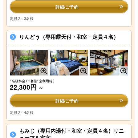
詳細/ご予約
定員:2～3名様
りんどう（専用露天付・和室・定員４名）
1名様料金
( 2名様1室利用時 )
22,300円
～
詳細/ご予約
定員:2～4名様
もみじ（専用内湯付・和室・定員４名）リニ
ューアル客室