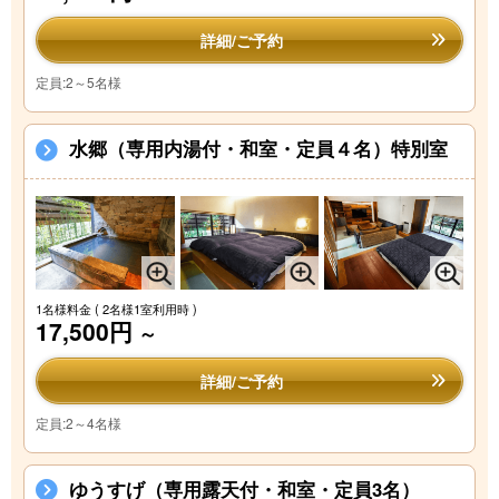
詳細/ご予約
定員:2～5名様
水郷（専用内湯付・和室・定員４名）特別室
1名様料金
( 2名様1室利用時 )
17,500円
～
詳細/ご予約
定員:2～4名様
ゆうすげ（専用露天付・和室・定員3名）