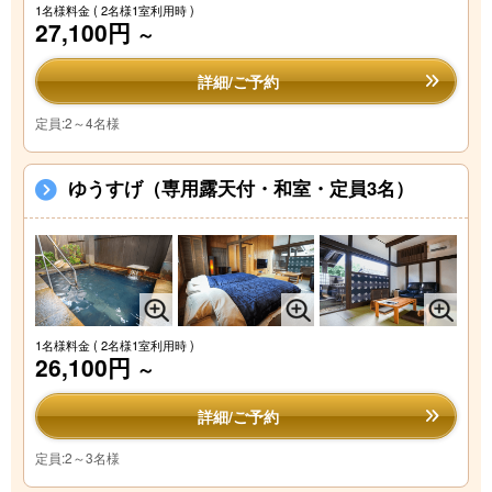
1名様料金
( 2名様1室利用時 )
27,100円
～
詳細/ご予約
定員:2～4名様
ゆうすげ（専用露天付・和室・定員3名）
1名様料金
( 2名様1室利用時 )
26,100円
～
詳細/ご予約
定員:2～3名様