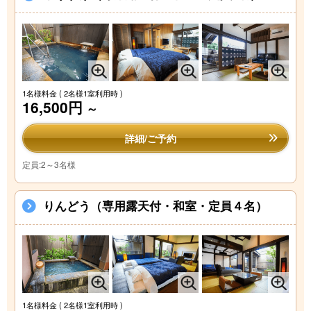
1名様料金
( 2名様1室利用時 )
16,500円
～
詳細/ご予約
定員:2～3名様
りんどう（専用露天付・和室・定員４名）
1名様料金
( 2名様1室利用時 )