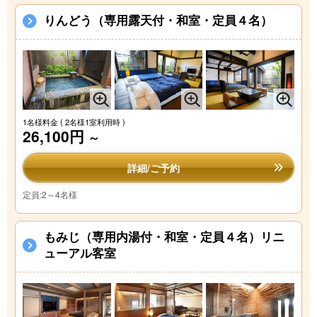
りんどう（専用露天付・和室・定員４名）
1名様料金
( 2名様1室利用時 )
26,100円
～
詳細/ご予約
定員:2～4名様
もみじ（専用内湯付・和室・定員４名）リニ
ューアル客室