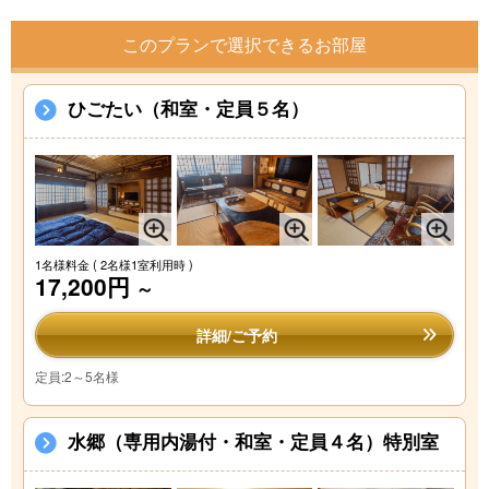
このプランで選択できるお部屋
ひごたい（和室・定員５名）
1名様料金
( 2名様1室利用時 )
17,200円
～
詳細/ご予約
定員:2～5名様
水郷（専用内湯付・和室・定員４名）特別室