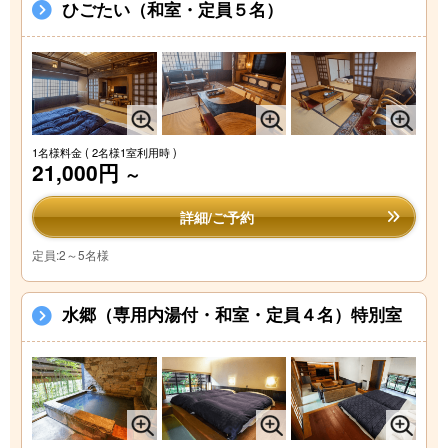
ひごたい（和室・定員５名）
1名様料金
( 2名様1室利用時 )
21,000円
～
詳細/ご予約
定員:2～5名様
水郷（専用内湯付・和室・定員４名）特別室