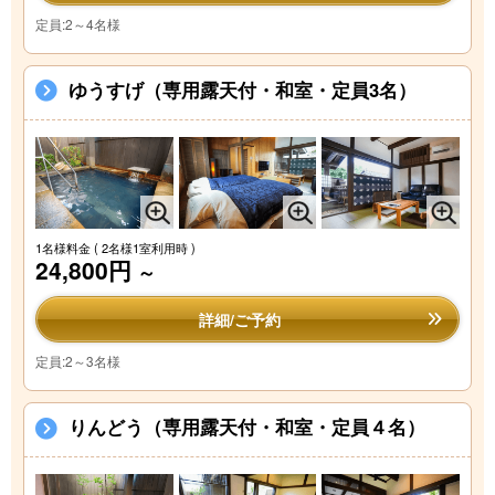
定員:2～4名様
ゆうすげ（専用露天付・和室・定員3名）
1名様料金
( 2名様1室利用時 )
24,800円
～
詳細/ご予約
定員:2～3名様
りんどう（専用露天付・和室・定員４名）