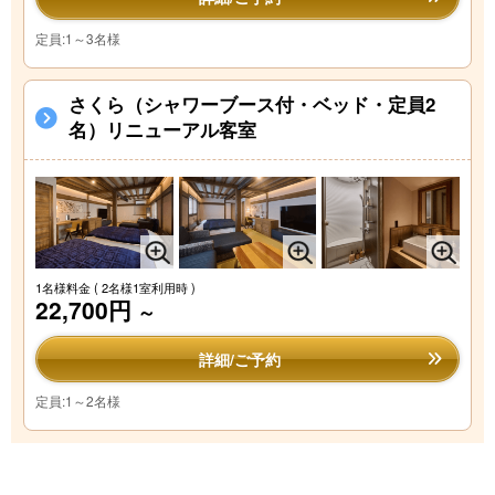
定員:1～3名様
さくら（シャワーブース付・ベッド・定員2
名）リニューアル客室
1名様料金
( 2名様1室利用時 )
22,700円
～
詳細/ご予約
定員:1～2名様