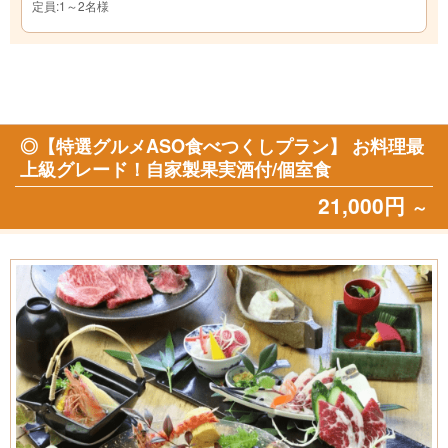
定員:1～2名様
◎【特選グルメASO食べつくしプラン】 お料理最
上級グレード！自家製果実酒付/個室食
21,000円
～