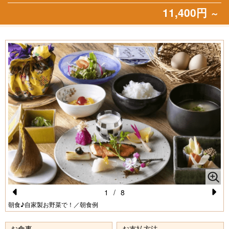
11,400円
～
1
/
8
Pr
N
朝食♪自家製お野菜で！／朝食例
e
e
お食事
お支払方法