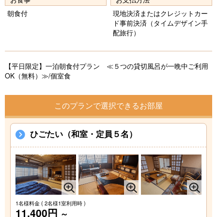
vi
xt
朝食付
現地決済またはクレジットカー
o
ド事前決済（タイムデザイン手
配旅行）
u
s
【平日限定】一泊朝食付プラン ≪５つの貸切風呂が一晩中ご利用
OK（無料）≫/個室食
このプランで選択できるお部屋
ひごたい（和室・定員５名）
1名様料金
( 2名様1室利用時 )
11,400円
～