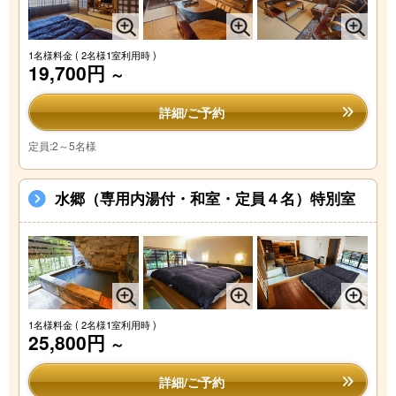
1名様料金
( 2名様1室利用時 )
19,700円
～
詳細/ご予約
定員:2～5名様
水郷（専用内湯付・和室・定員４名）特別室
1名様料金
( 2名様1室利用時 )
25,800円
～
詳細/ご予約