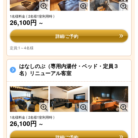
1名様料金
( 2名様1室利用時 )
26,100円
～
詳細/ご予約
定員:1～4名様
はなしのぶ（専用内湯付・ベッド・定員３
名）リニューアル客室
1名様料金
( 2名様1室利用時 )
26,100円
～
詳細/ご予約