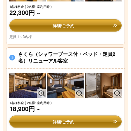
1名様料金
( 2名様1室利用時 )
22,300円
～
詳細/ご予約
定員:1～3名様
さくら（シャワーブース付・ベッド・定員2
名）リニューアル客室
1名様料金
( 2名様1室利用時 )
18,900円
～
詳細/ご予約