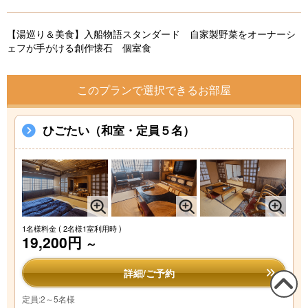
u
s
【湯巡り＆美食】入船物語スタンダード 自家製野菜をオーナーシ
ェフが手がける創作懐石 個室食
このプランで選択できるお部屋
ひごたい（和室・定員５名）
1名様料金
( 2名様1室利用時 )
19,200円
～
詳細/ご予約
定員:2～5名様
この