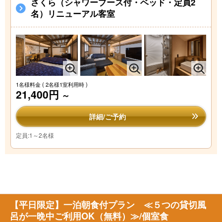
さくら（シャワーブース付・ベッド・定員2
名）リニューアル客室
1名様料金
( 2名様1室利用時 )
21,400円
～
詳細/ご予約
定員:1～2名様
【平日限定】一泊朝食付プラン ≪５つの貸切風
呂が一晩中ご利用OK（無料）≫/個室食