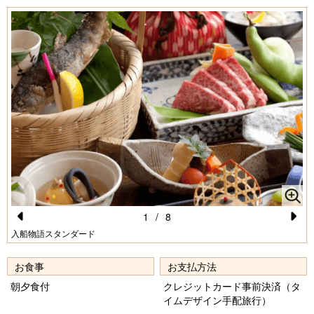
1
/
8
Pr
N
入船物語スタンダード
e
e
お食事
お支払方法
vi
xt
朝夕食付
クレジットカード事前決済（タ
o
イムデザイン手配旅行）