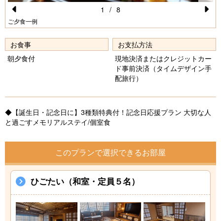
1
/
8
Pr
N
ご夕食一例
e
e
お食事
お支払方法
vi
xt
朝夕食付
現地決済またはクレジットカー
o
ド事前決済（タイムデザイン手
配旅行）
u
s
◆【誕生日・記念日に】3種類特典付！記念日応援プラン 大切な人
と過ごすメモリアルステイ/個室食
このプランで選択できるお部屋
ひごたい（和室・定員５名）