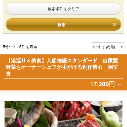
検索条件をクリア
検索
5件中1～5件を表示
【湯巡り＆美食】入船物語スタンダード 自家製
野菜をオーナーシェフが手がける創作懐石 個室
食
17,200円
～