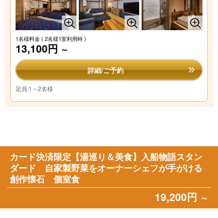
1名様料金
( 2名様1室利用時 )
13,100円
～
詳細/ご予約
定員:1～2名様
カード決済限定【湯巡り＆美食】入船物語スタン
ダード 自家製野菜をオーナーシェフが手がける
創作懐石 個室食
19,200円
～