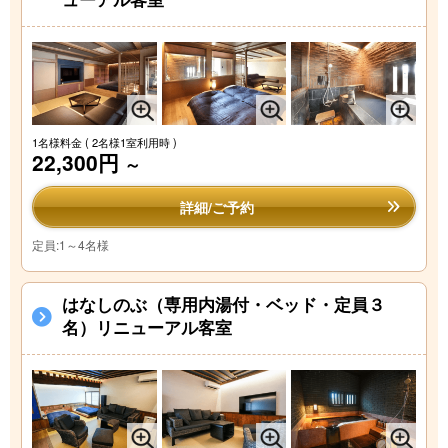
1名様料金
( 2名様1室利用時 )
22,300円
～
詳細/ご予約
定員:1～4名様
はなしのぶ（専用内湯付・ベッド・定員３
名）リニューアル客室