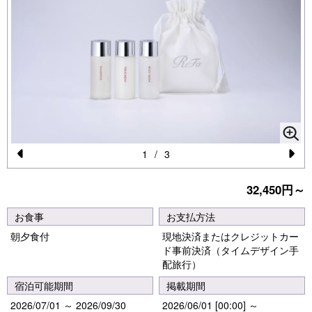
1
/
3
Pr
N
32,450円～
e
e
vi
xt
お食事
お支払方法
o
朝夕食付
現地決済またはクレジットカー
ド事前決済（タイムデザイン手
u
配旅行）
s
宿泊可能期間
掲載期間
2026/07/01 ～ 2026/09/30
2026/06/01 [00:00] ～