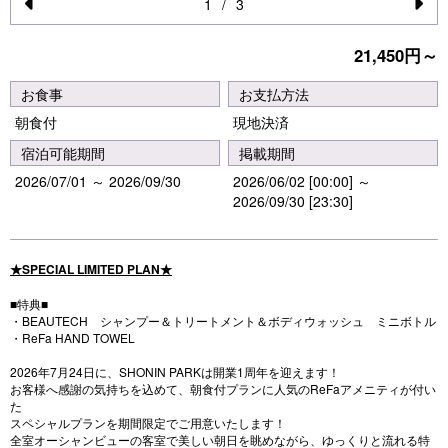
1
/
3
Pr
N
21,450円～
e
e
vi
xt
お食事
お支払方法
o
朝食付
現地決済
u
宿泊可能期間
掲載期間
s
2026/07/01 ～ 2026/09/30
2026/06/02 [00:00] ～
2026/09/30 [23:30]
★SPECIAL LIMITED PLAN★
■特典■
・BEAUTECH シャンプー＆トリートメント＆ボディウォッシュ ミニボトル
・ReFa HAND TOWEL
2026年7月24日に、SHONIN PARKは開業1周年を迎えます！
お客様へ感謝の気持ちを込めて、朝食付プランに人気のReFaアメニティが付い
た
スペシャルプランを期間限定でご用意いたします！
全室オーシャンビューの客室で美しい朝日を眺めながら、ゆっくりと流れる特