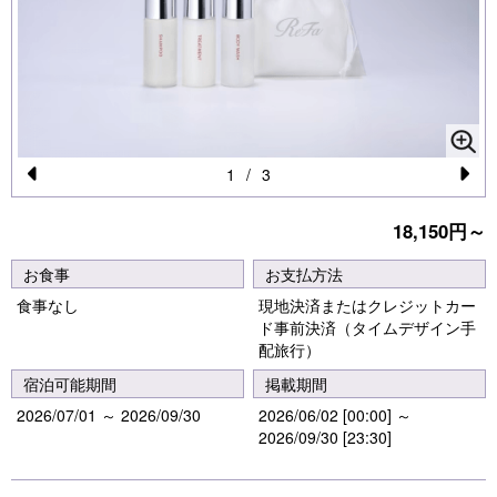
1
/
3
Pr
N
18,150円～
e
e
vi
xt
お食事
お支払方法
o
食事なし
現地決済またはクレジットカー
ド事前決済（タイムデザイン手
u
配旅行）
s
宿泊可能期間
掲載期間
2026/07/01 ～ 2026/09/30
2026/06/02 [00:00] ～
2026/09/30 [23:30]