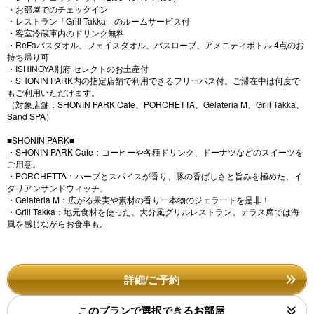
・お部屋でのチェックイン
・レストラン「Grill Takka」のルームサービス付
・客室冷蔵庫内のドリンク無料
・ReFaバスタオル、フェイスタオル、バスローブ、アメニティボトル 4点のお
持ち帰り可
・ISHINOYA別府 セレクトのお土産付
・SHONIN PARK内の指定店舗で利用できるフリーパス付。ご滞在中は何度で
もご利用いただけます。
（対象店舗：SHONIN PARK Cafe、PORCHETTA、Gelateria M、Grill Takka、
Sand SPA）
■SHONIN PARK■
・SHONIN PARK Cafe：コーヒーや各種ドリンク、ドーナツなどのスイーツを
ご用意。
・PORCHETTA：ハーブとスパイスが香り、豚の香ばしさと旨みを極めた、イ
タリアンサンドウィッチ。
・Gelateria M：広がる果実や素材の香りー本物のジェラートを是非！
・Grill Takka：地元食材を使った、大分風グリルレストラン。テラス席では海
風を感じながらお食事も。
詳細/ご予約
このプランで選択できるお部屋