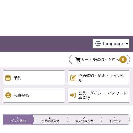
カートを確認・予約へ
0
予約確認・変更・キャンセ
予約
ル
会員ログイン ・ パスワード
会員登録
再発行
1
2
3
4
プラン選択
予約内容入力
個人情報入力
予約完了