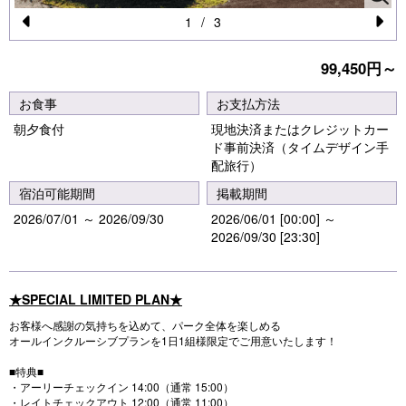
1
/
3
Pr
N
99,450円～
e
e
vi
xt
お食事
お支払方法
o
朝夕食付
現地決済またはクレジットカー
ド事前決済（タイムデザイン手
u
配旅行）
s
宿泊可能期間
掲載期間
2026/07/01 ～ 2026/09/30
2026/06/01 [00:00] ～
2026/09/30 [23:30]
★SPECIAL LIMITED PLAN★
お客様へ感謝の気持ちを込めて、パーク全体を楽しめる
オールインクルーシブプランを1日1組様限定でご用意いたします！
■特典■
・アーリーチェックイン 14:00（通常 15:00）
・レイトチェックアウト 12:00（通常 11:00）