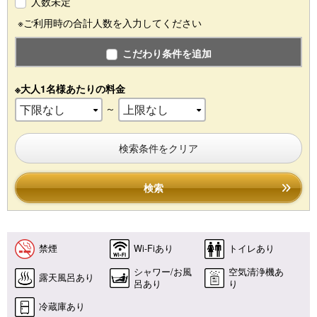
人数未定
※ご利用時の合計人数を入力してください
こだわり条件を追加
※大人1名様あたりの料金
～
検索条件をクリア
検索
禁煙
Wi-Fiあり
トイレあり
シャワー/お風
空気清浄機あ
露天風呂あり
呂あり
り
冷蔵庫あり