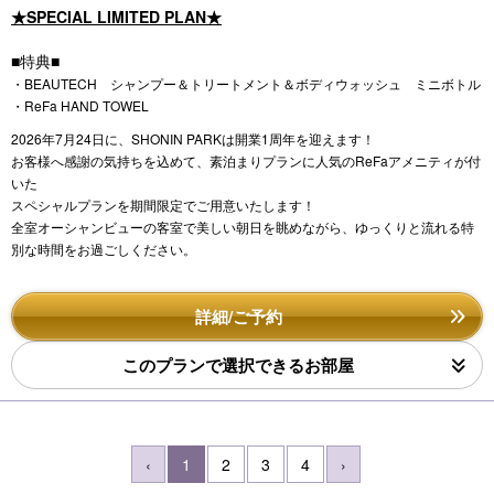
★SPECIAL LIMITED PLAN★
■特典■
・BEAUTECH シャンプー＆トリートメント＆ボディウォッシュ ミニボトル
・ReFa HAND TOWEL
2026年7月24日に、SHONIN PARKは開業1周年を迎えます！
お客様へ感謝の気持ちを込めて、素泊まりプランに人気のReFaアメニティが付
いた
スペシャルプランを期間限定でご用意いたします！
全室オーシャンビューの客室で美しい朝日を眺めながら、ゆっくりと流れる特
別な時間をお過ごしください。
詳細/ご予約
このプランで選択できるお部屋
‹
1
2
3
4
›