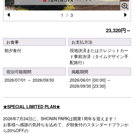
1
/
3
Pr
N
23,320円～
e
e
vi
xt
お食事
お支払方法
o
朝夕食付
現地決済またはクレジットカー
ド事前決済（タイムデザイン手
u
配旅行）
s
宿泊可能期間
掲載期間
2026/07/01 ～ 2026/09/30
2026/06/01 [00:00] ～
2026/09/30 [23:30]
★SPECIAL LIMITED PLAN★
2026年7月24日に、SHONIN PARKは開業1周年を迎えます！
お客様へ感謝の気持ちを込めて、夕朝食付のスタンダードプランか
ら20%OFFの