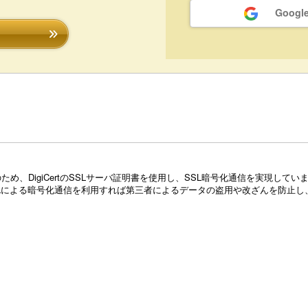
Goog
め、DigiCertのSSLサーバ証明書を使用し、SSL暗号化通信を実現し
Lによる暗号化通信を利用すれば第三者によるデータの盗用や改ざんを防止し