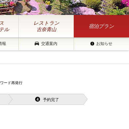
ス
レストラン
宿泊プラン
テル
古奈青山
情報
交通案内
お知らせ
スワード再発行
予約完了
4