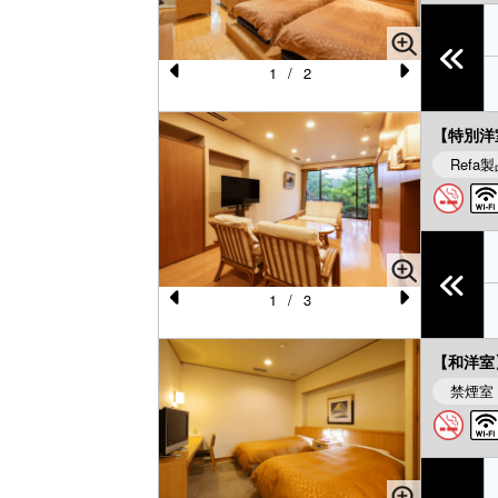
u
s
1
/
2
Pr
N
e
e
【特別洋
vi
xt
Refa
o
u
s
1
/
3
Pr
N
e
e
【和洋室
vi
xt
禁煙室
o
u
s