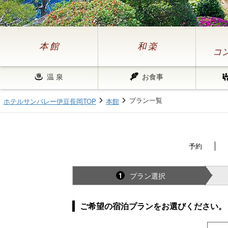
本 館
和 楽
コ
温 泉
お食事
プラン一覧
ホテルサンバレー伊豆長岡TOP
本館
予約
プラン選択
1
ご希望の宿泊プランをお選びください。