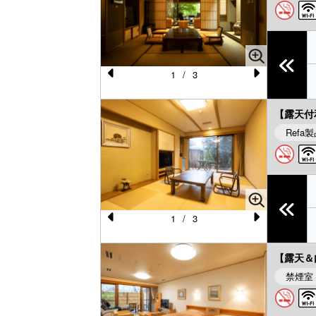
o
u
s
1
/
3
Pr
N
e
e
【露天付
vi
xt
Refa
o
u
s
1
/
3
Pr
N
e
e
【露天＆
vi
xt
禁煙室
o