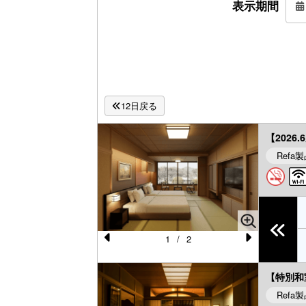
表示期間
12日戻る
【202
Refa
1
/
2
Pr
N
e
e
【特別和
vi
xt
Refa