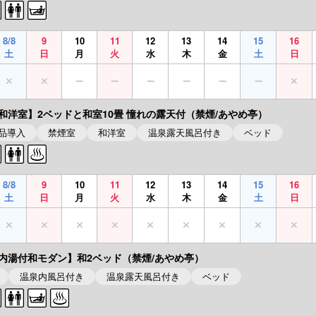
8/8
9
10
11
12
13
14
15
16
土
日
月
火
水
木
金
土
日
和洋室】2ベッドと和室10畳 憧れの露天付（禁煙/あやめ亭）
製品導入
禁煙室
和洋室
温泉露天風呂付き
ベッド
8/8
9
10
11
12
13
14
15
16
土
日
月
火
水
木
金
土
日
内湯付和モダン】和2ベッド（禁煙/あやめ亭）
温泉内風呂付き
温泉露天風呂付き
ベッド