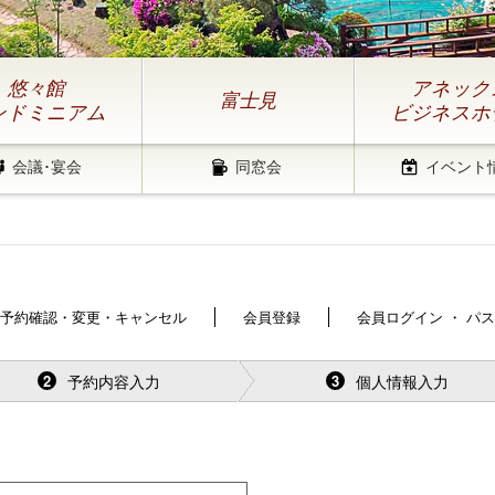
悠々館
アネック
富士見
ンドミニアム
ビジネスホ
会議･宴会
同窓会
イベント
予約確認・変更・キャンセル
会員登録
会員ログイン ・ パ
予約内容入力
個人情報入力
2
3