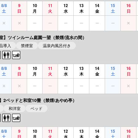
8/8
9
10
11
12
13
14
15
16
土
日
月
火
水
木
金
土
日
室】ツインルーム庭園一望（禁煙/流水の間）
製品導入
禁煙室
温泉内風呂付き
8/8
9
10
11
12
13
14
15
16
土
日
月
火
水
木
金
土
日
】2ベッドと和室10畳（禁煙/あやめ亭）
和洋室
ベッド
8/8
9
10
11
12
13
14
15
16
土
日
月
火
水
木
金
土
日