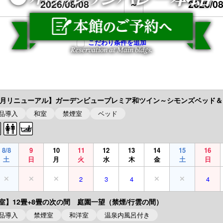
2026/08
～
※日付をクリックすることで表示期間を変更できます
こだわり条件を追加
6.6月リニューアル】ガーデンビュープレミア和ツイン～シモンズベッド＆
製品導入
和室
禁煙室
ベッド
8/8
9
10
11
12
13
14
15
16
土
日
月
火
水
木
金
土
日
2
3
4
4
室】12畳+8畳の次の間 庭園一望（禁煙/行雲の間）
製品導入
禁煙室
和洋室
温泉内風呂付き