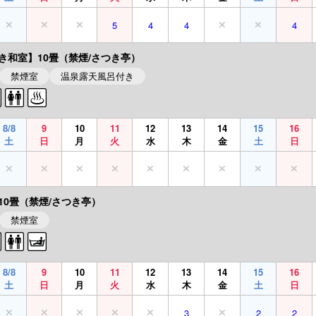
5
4
4
4
き和室】10畳（禁煙/さつき亭）
禁煙室
温泉露天風呂付き
8/8
9
10
11
12
13
14
15
16
土
日
月
火
水
木
金
土
日
10畳（禁煙/さつき亭）
禁煙室
8/8
9
10
11
12
13
14
15
16
土
日
月
火
水
木
金
土
日
3
2
2