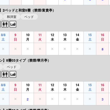
】2ベッドと和室6畳（禁煙/富貴亭）
和洋室
ベッド
8/8
9
10
11
12
13
14
15
16
土
日
月
火
水
木
金
土
日
8
ン】8畳03タイプ（禁煙/華月亭）
ベッド
8/8
9
10
11
12
13
14
15
16
土
日
月
火
水
木
金
土
日
2
3