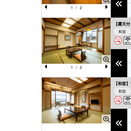
1
/
2
Pr
N
e
e
【露天付
vi
xt
和室
o
u
s
1
/
2
Pr
N
e
e
【和室】
vi
xt
和室
o
u
s