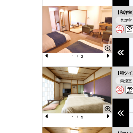
【和洋室
禁煙室
1
/
3
Pr
N
e
e
【和ツイ
vi
xt
禁煙室
o
u
s
1
/
3
Pr
N
e
e