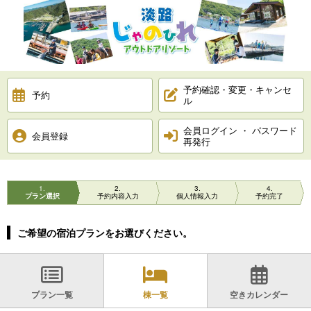
予約確認・変更・キャンセ
予約
ル
会員ログイン ・ パスワード
会員登録
再発行
1
2
3
4
プラン選択
予約内容入力
個人情報入力
予約完了
ご希望の宿泊プランをお選びください。
プラン一覧
棟一覧
空きカレンダー