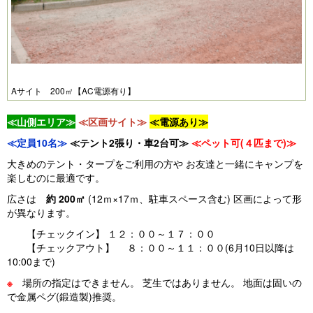
Aサイト 200㎡【AC電源有り】
≪山側エリア≫
≪区画サイト≫
≪電源あり≫
≪定員10名≫
≪テント2張り・車2台可≫
≪ペット可(４匹まで)≫
大きめのテント・タープをご利用の方や お友達と一緒にキャンプを
楽しむのに最適です。
広さは
約 200㎡
(12ｍ×17ｍ、駐車スペース含む)​ 区画によって形
が異なります。
【チェックイン】 １２：００～１７：００
【チェックアウト】 ８：００～１１：００(6月10日以降は
10:00まで)
※
場所の指定はできません。 芝生ではありません。 地面は固いの
で金属ペグ(鍛造製)推奨。