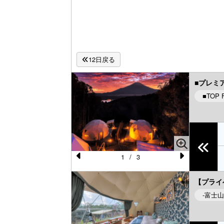
12日戻る
■プレミ
■TOP 
1
/
3
Pr
N
e
e
【プライ
-富士
vi
xt
o