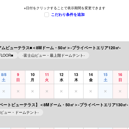
※日付をクリックすることで表示期間を変更できます
こだわり条件を追加
アムビューテラス■＜8Mドーム・50㎡＞-プライベートエリア120㎡-
FLOOR■
-富士山ビュー・最上階ドームテント-
8/8
9
10
11
12
13
14
15
16
土
日
月
火
水
木
金
土
日
ベートビューテラス】＜8Mドーム・50㎡＞-プライベートエリア130㎡-
山ビュー・ドームテント-