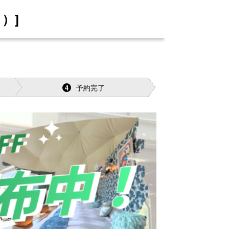
）]
予約完了
4