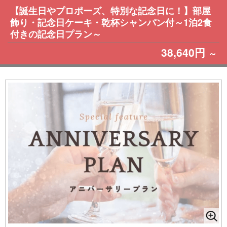
【誕生日やプロポーズ、特別な記念日に！】部屋
飾り・記念日ケーキ・乾杯シャンパン付～1泊2食
付きの記念日プラン～
38,640円
～