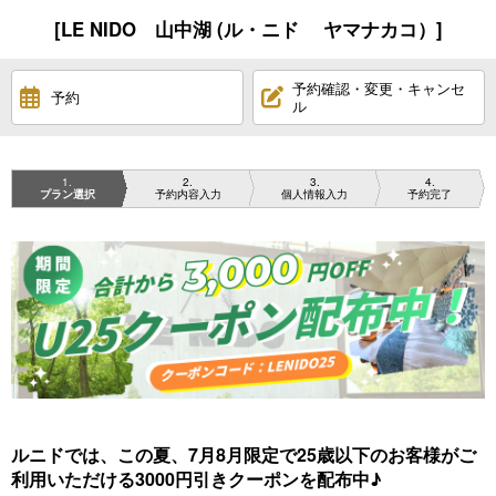
[LE NIDO 山中湖 (ル・ニド ヤマナカコ）]
予約確認・変更・キャンセ
予約
ル
1
2
3
4
プラン選択
予約内容入力
個人情報入力
予約完了
ルニドでは、この夏、7月8月限定で25歳以下のお客様がご
利用いただける3000円引きクーポンを配布中♪