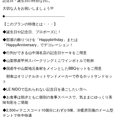
記念日・誕生日の特別な日に
大切な人をお祝いしましょう💛
■----------------------------------------------
【このプランの特徴とは・・・】
◆誕生日や記念日、プロポーズに！
◆部屋の飾りつけを「Happybirthday」または
「HappyAnniversary」でデコレーション！
◆行列ができる山中湖名店の記念日ケーキをご用意
◆山梨県産甲州スパークリングミニワインボトルで乾杯
◆国産牛や山梨地元食材をメインとしたBBQセットをご用意
朝食はオリジナルホットサンドメーカーで作るホットサンドセッ
ト
◆LE NIDOで忘れられない記念日を過ごしたい方へ
◆お食事は朝夕ともに個別の食事スペースで。気ままにゆっくり美
味旬彩をご堪能
◆2,500㎡テニスコート10個分にわずか3棟。冷暖房完備のドーム型
テントで年中快適