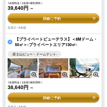
1名様料金
( 2名様1棟利用時 )
39,640円
～
詳細/ご予約
定員:2～6名様
【プライベートビューテラス】＜8Mドーム・
50㎡＞-プライベートエリア130㎡-
-富士山ビュー・ドームテント-
1名様料金
( 2名様1棟利用時 )
38,640円
～
詳細/ご予約
定員:2～6名様