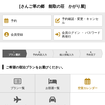
[さんご草の郷 能取の荘 かがり屋]
予約確認・変更・キャンセ
予約
ル
会員ログイン ・ パスワード
会員登録
再発行
1
2
3
4
プラン選択
予約内容入力
個人情報入力
予約完了
ご希望の宿泊プランをお選びください。
プラン一覧
お部屋一覧
空室カレンダー