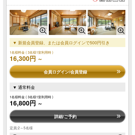
▼ 新規会員登録、または会員ログインで500円引き
1名様料金
( 3名様1室利用時 )
16,300円
～
会員ログイン/会員登録
▼ 通常料金
1名様料金
( 3名様1室利用時 )
16,800円
～
詳細/ご予約
定員:2～5名様