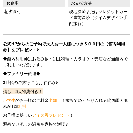
お食事
お支払方法
朝夕食付
現地決済またはクレジットカー
ド事前決済（タイムデザイン手
配旅行）
公式HPからのご予約で大人お一人様につき５００円の【館内利用
券】をプレゼント♪
◆館内利用券はお飲み物・別注料理・カラオケ・売店など当館内で
ご利用いただけます。
◆ファミリー歓迎◆
3世代のご旅行にもおすすめ♪
嬉しい3大特典付き！
小学生
のお子様のご料金
半額
！！家族でゆったり入れる貸切露天風
呂が1回
無料
！
お子様に嬉しい
アイス券プレゼント
！
源泉かけ流しの温泉を家族で満喫♪