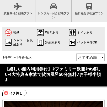
航空券付き宿泊プラン
レンタカー付き宿泊プラ
新幹線付き宿泊プラン
ン
禁煙
Wi-Fiあり
トイレあり
シャワー/お風
冷蔵庫あり
ペット同伴OK
呂あり
1件中1～1件を表示
【嬉しい館内利用券付】♪ファミリー歓迎♪★嬉し
い4大特典★家族で貸切風呂50分無料♪お子様半額
♪
イチ押し