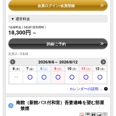
会員ログイン/会員登録
▼ 通常料金
1名様料金
( 3名様1室利用時 )
18,300円
～
詳細/ご予約
定員:2～5名様
2026/8/6～ 2026/8/12
6
7
8
9
10
11
12
(木)
(金)
(土)
(日)
(月)
(火)
(水)
カレンダーの説明 …
南館（新館バス付和室）吾妻連峰を望む部屋
禁煙