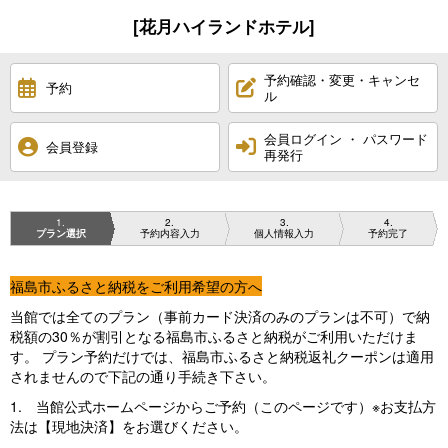
[花月ハイランドホテル]
予約確認・変更・キャンセ
予約
ル
会員ログイン ・ パスワード
会員登録
再発行
1
2
3
4
プラン選択
予約内容入力
個人情報入力
予約完了
福島市ふるさと納税をご利用希望の方へ
当館では全てのプラン（事前カード決済のみのプランは不可）で納
税額の30％が割引となる福島市ふるさと納税がご利用いただけま
す。 プラン予約だけでは、福島市ふるさと納税返礼クーポンは適用
されませんので下記の通り手続き下さい。
1. 当館公式ホームページからご予約（このページです）※お支払方
法は【現地決済】をお選びください。