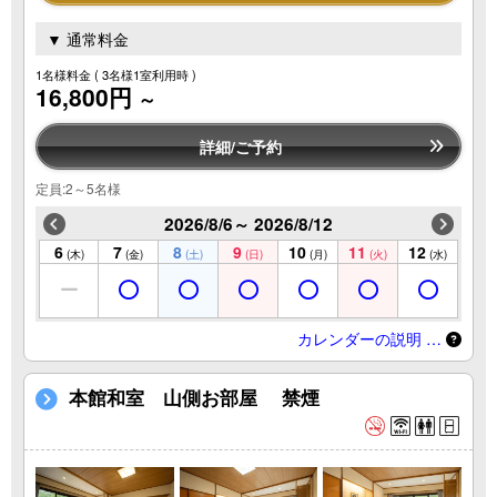
▼ 通常料金
1名様料金
( 3名様1室利用時 )
16,800円
～
詳細/ご予約
定員:2～5名様
2026/8/6～ 2026/8/12
6
7
8
9
10
11
12
(木)
(金)
(土)
(日)
(月)
(火)
(水)
カレンダーの説明 …
本館和室 山側お部屋 禁煙