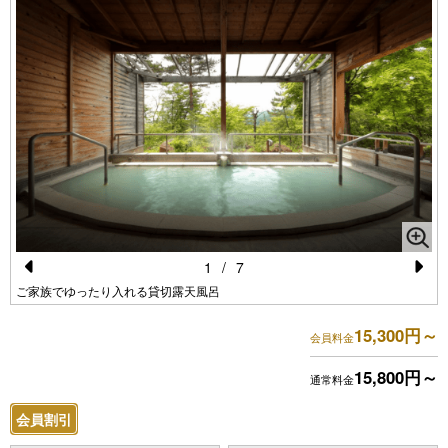
1
/
7
Pr
N
ご家族でゆったり入れる貸切露天風呂
e
e
15,300円～
会員料金
vi
xt
15,800円～
o
通常料金
u
会員割引
s