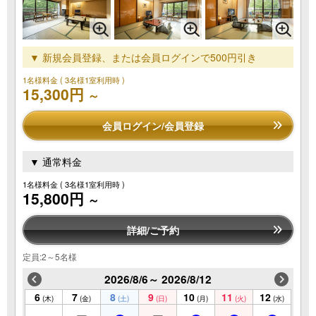
▼ 新規会員登録、または会員ログインで500円引き
1名様料金
( 3名様1室利用時 )
15,300円
～
会員ログイン/会員登録
▼ 通常料金
1名様料金
( 3名様1室利用時 )
15,800円
～
詳細/ご予約
定員:2～5名様
2026/8/6～ 2026/8/12
6
7
8
9
10
11
12
(木)
(金)
(土)
(日)
(月)
(火)
(水)