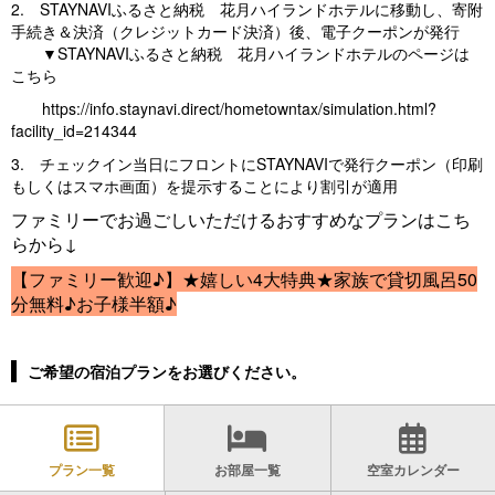
2. STAYNAVIふるさと納税 花月ハイランドホテルに移動し、寄附
手続き＆決済（クレジットカード決済）後、電子クーポンが発行
▼STAYNAVIふるさと納税 花月ハイランドホテルのページは
こちら
https://info.staynavi.direct/hometowntax/simulation.html?
facility_id=214344
3. チェックイン当日にフロントにSTAYNAVIで発行クーポン（印刷
もしくはスマホ画面）を提示することにより割引が適用
ファミリーでお過ごしいただけるおすすめなプランはこち
らから↓
【ファミリー歓迎♪】★嬉しい4大特典★家族で貸切風呂50
分無料♪お子様半額♪
ご希望の宿泊プランをお選びください。
プラン一覧
お部屋一覧
空室カレンダー