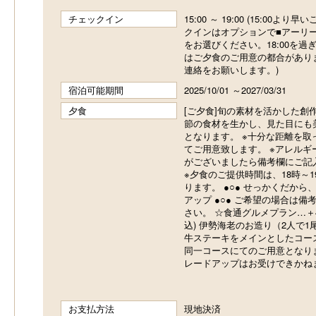
チェックイン
15:00 ～ 19:00 (15:00よ
クインはオプションで■アーリ
をお選びください。18:00を過
はご夕食のご用意の都合があり
連絡をお願いします。)
宿泊可能期間
2025/10/01 ～2027/03/31
夕食
[ご夕食]旬の素材を活かした創
節の食材を生かし、見た目にも
となります。 ※十分な距離を取
てご用意致します。 ※アレルギ
がございましたら備考欄にご記
※夕食のご提供時間は、18時～
ります。 ●○● せっかくだから
アップ ●○● ご希望の場合は備
さい。 ☆食通グルメプラン…＋4,
込) 伊勢海老のお造り（2人で
牛ステーキをメインとしたコース
同一コースにてのご用意となり
レードアップはお受けできかね
お支払方法
現地決済