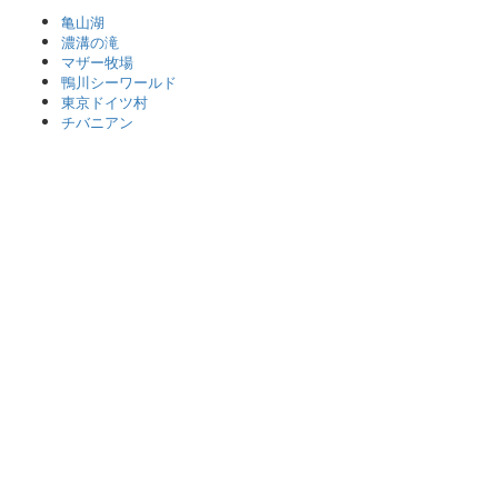
亀山湖
濃溝の滝
マザー牧場
鴨川シーワールド
東京ドイツ村
チバニアン