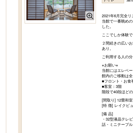
2021年6月完全
当館で一番眺めの
した。
ここでしか体験で
２間続きの広いお
あり。
ご利用する人の分
※お願い※
当館にはエレベー
館内のご移動は全
■フロント・お食
■客室：3階
階段で40段ほど
[間取り] 12畳
[特 徴] レイ
[備 品]
・32型液晶テレ
話・ミニテーブル