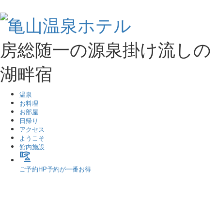
房総随一の源泉掛け流しの
湖畔宿
温泉
お料理
お部屋
日帰り
アクセス
ようこそ
館内施設
concierge
ご予約
HP予約が一番お得