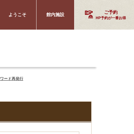
concierge
ご予約
ようこそ
館内施設
HP予約が一番お得
スワード再発行