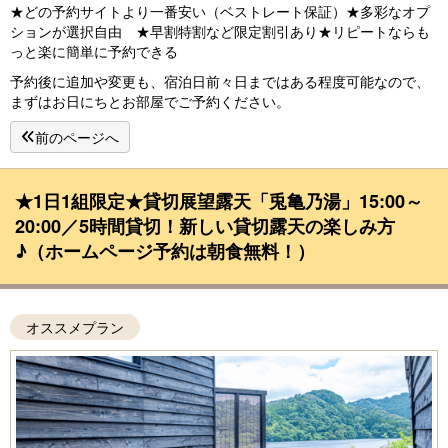
★どの予約サイトより一番安い（ベストレート保証）★多彩なオプ
ションが選択自由 ★早割特割など限定割引あり★リピートならも
っと楽に簡単に予約できる
予約後に追加や変更も、宿泊日前々日まではある程度可能なので、
まずはお日にちとお部屋でご予約ください。
前のページへ
★1日1組限定★貸切展望露天「兎亀乃湯」15:00～
20:00／5時間貸切！新しい貸切露天の楽しみ方
♪（ホームページ予約は朝食無料！）
オススメプラン