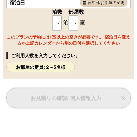
宿泊日
宿泊日/お部屋の変更
す。
■フロント・お食事会場・大浴場など：1階
泊数
部屋数
■客室：3階
泊
室
階段で40段ほどのご移動がございますことを予めご了承くだ
さい。
このプランの予約には1室以上の空きが必要です。 宿泊日を変え
[間取り] 12畳和室
るか上記カレンダーから別の日付を選択してください
[特 徴] レイクビュー・無線ＬＡＮ使用可能・暖房便座洗浄機
能付トイレ付・空気清浄機
ご利用人数を入力してください。
[備 品]
・32型液晶テレビ・ガイドブック・消臭炭・ハンガーラッ
お部屋の定員: 2～5名様
ク・貴重品金庫・お茶盆・冷蔵庫（空）・ダイヤル型電話・
ミニテーブル・ロッキンチェア
お見積りの確認/ 個人情報入力