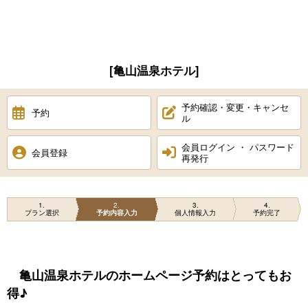
[亀山温泉ホテル]
予約確認・変更・キャンセ
予約
ル
会員ログイン ・ パスワード
会員登録
再発行
1
2
3
4
プラン選択
予約内容入力
個人情報入力
予約完了
亀山温泉ホテルのホームページ予約はとってもお
得♪