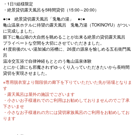
・1日1組様限定
・絶景貸切露天風呂を5時間貸切（15:00～20:00）
●○● 絶景貸切露天風呂「兎亀の湯」 ●○●
亀山温泉ホテルに待望の露天風呂 兎亀乃湯（TOKINOYU）がつい
に完成しました。
眼下に亀山湖の大自然を眺めることが出来る絶景の貸切露天風呂
プライベートな空間を大切にさせていただきました。
41度前後のいい湯加減の浴槽に、26度の源泉を愉しめる五右衛門風
呂
温冷交互浴で自律神経もととのう亀山温泉体験
とにかく誰にも邪魔されずゆっくり入っていただきたいから長時間
貸切を実現させました。
※専用脱衣室より階段状の廊下を下りていただいた先が浴場となりま
す
・露天風呂は屋外の施設でございます
・小さいお子様連れでのご利用はお勧めしておりませんのでご了承
下さいませ
・小さなお子様連れの方には貸切家族風呂のご利用をお勧めしてお
ります