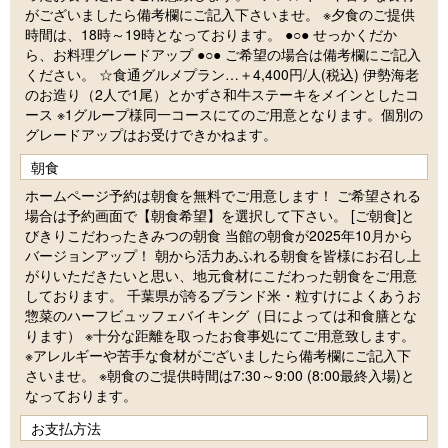
がございましたら備考欄にご記入下さいませ。 ※夕食のご提供
時間は、18時～19時となっております。 ●○● せっかくだか
ら、お料理グレードアップ ●○● ご希望の場合は備考欄にご記入
ください。 ☆食通グルメプラン…＋4,400円/人(税込) 伊勢海老
のお造り（2人で1尾）とかずさ和牛ステーキをメインとしたコ
ース ※1グループ様同一コースにてのご用意となります。個別の
グレードアップはお受けできかねます。
朝食
ホームページ予約は朝食を無料でご用意します！ ご希望される
場合は予約画面で【朝食希望】を選択して下さい。 [ご朝食]と
びきりこだわったきみつの朝食 当館の朝食が2025年10月から
バージョンアップ！ 朝から活力あふれる朝食を皆様にお召し上
がりいただきたいと思い、地元食材にこだわった朝食をご用意
しております。 千葉県が誇るブランド米・粒すけによくあうお
惣菜のハーフビュッフェバイキング（日によっては和食膳とな
ります） ※十分な距離を取ったお食事処にてご用意致します。
※アレルギーや苦手な食材がございましたら備考欄にご記入下
さいませ。 ※朝食のご提供時間は7:30～9:00 (8:00最終入場)と
なっております。
お支払方法