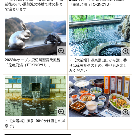
前後のいい湯加減の浴槽で体の芯ま
「兎亀乃湯（TOKINOYU）」
で温まります
2022年オープン貸切展望露天風呂
・【大浴場】源泉湧出口から漂う香
「兎亀乃湯（TOKINOYU）」
りは硫黄臭そのもの、香りもお楽し
みください
・【大浴場】源泉100%かけ流しの温
泉です