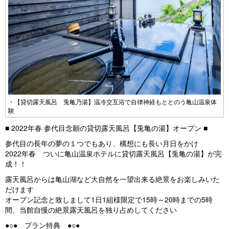
・【貸切露天風呂 兎亀乃湯】温冷交互浴で自律神経もととのう亀山温泉体
験
■ 2022年春 参代目念願の貸切露天風呂【兎亀の湯】オープン ■
参代目の長年の夢の１つでもあり、構想にも長い月日をかけ
2022年春 ついに亀山温泉ホテルに貸切露天風呂【兎亀の湯】が完
成！！
露天風呂からは亀山湖など大自然を一望出来る絶景をお楽しみいた
だけます
オープン記念と致しまして1日1組様限定で15時～20時までの5時
間、当館自慢の絶景露天風呂を独り占めしてください
●○● プラン特典 ●○●