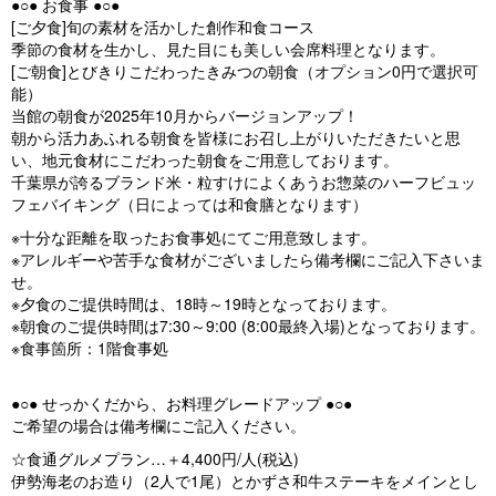
●○● お食事 ●○●
[ご夕食]旬の素材を活かした創作和食コース
季節の食材を生かし、見た目にも美しい会席料理となります。
[ご朝食]とびきりこだわったきみつの朝食（オプション0円で選択可
能）
当館の朝食が2025年10月からバージョンアップ！
朝から活力あふれる朝食を皆様にお召し上がりいただきたいと思
い、地元食材にこだわった朝食をご用意しております。
千葉県が誇るブランド米・粒すけによくあうお惣菜のハーフビュッ
フェバイキング（日によっては和食膳となります）
※十分な距離を取ったお食事処にてご用意致します。
※アレルギーや苦手な食材がございましたら備考欄にご記入下さいま
せ。
※夕食のご提供時間は、18時～19時となっております。
※朝食のご提供時間は7:30～9:00 (8:00最終入場)となっております。
※食事箇所：1階食事処
●○● せっかくだから、お料理グレードアップ ●○●
ご希望の場合は備考欄にご記入ください。
☆食通グルメプラン…＋4,400円/人(税込)
伊勢海老のお造り（2人で1尾）とかずさ和牛ステーキをメインとし