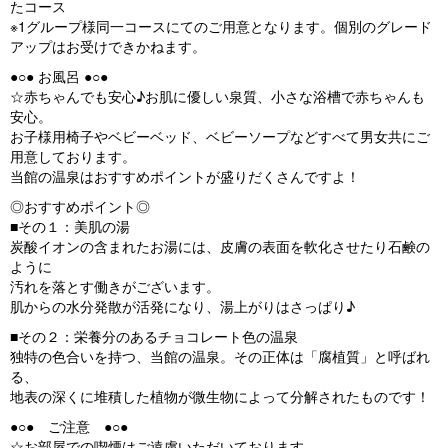
たコース
※1グループ様同一コースにてのご用意となります。個別のグレード
アップはお受けできかねます。
●○● お風呂 ●○●
☆赤ちゃんでも安心♪お肌に優しい泉質、小さな浴槽で赤ちゃんも
安心。
お子様用椅子やベビーベッド、ベビーソープなどすべて男女共にご
用意しております。
当館の温泉はおすすめポイントが盛りだくさんですよ！
◎おすすめポイント◎
■その１：美肌の湯
炭酸イオンの含まれたお湯には、皮膚の表面を軟化させたり石鹸の
ように
汚れを落とす働きがございます。
肌からの水分発散が活発になり、湯上がりはさっぱり♪
■その２：栄養分のあるチョコレート色の温泉
独特の色合いを持つ、当館の温泉。その正体は「腐植質」と呼ばれ
る、
地表の深くに堆積した植物が微生物によって分解されたものです！
●○● ご注意 ●○●
☆お部屋での喫煙はご遠慮いただいております。