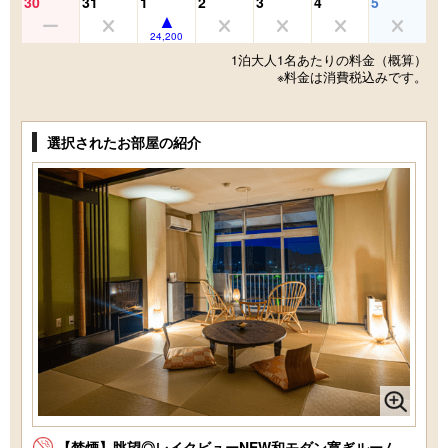
30
31
1
2
3
4
5
24,200
1泊大人1名あたりの料金（概算）
※料金は消費税込みです。
選択されたお部屋の紹介
【禁煙】眺望◎レイクビューNEW和モダン寛ぎルーム