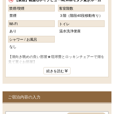
禁煙/喫煙
客室階数
禁煙
３階（階段40段移動有り）
Wi-Fi
トイレ
あり
温水洗浄便座
シャワー / お風呂
なし
【湖向き眺めの良い部屋★琉球畳とロッキンチェアーで湖を
見て寛ぐお部屋】
ベランダから亀山湖や周辺の自然をお楽しみいただけるお部
続きを読む
屋です。
全客室で唯一のロッキングチェアーがあるお部屋。モダンな
雰囲気を取り入れた新しくリニューアルした12畳のお部屋で
す。
ごろ寝座布団があるのもこのお部屋だけの特典です
ご宿泊内容の入力
※お願い※
当館にはエレベーターがございません。
館内のご移動は全て階段をご利用いただく必要がございま