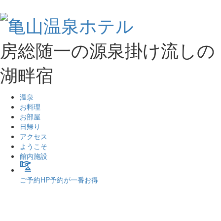
房総随一の源泉掛け流しの
湖畔宿
温泉
お料理
お部屋
日帰り
アクセス
ようこそ
館内施設
concierge
ご予約
HP予約が一番お得