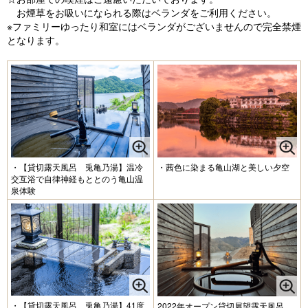
お煙草をお吸いになられる際はベランダをご利用ください。
※ファミリーゆったり和室にはベランダがございませんので完全禁煙
となります。
・【貸切露天風呂 兎亀乃湯】温冷
・茜色に染まる亀山湖と美しい夕空
交互浴で自律神経もととのう亀山温
泉体験
・【貸切露天風呂 兎亀乃湯】41度
2022年オープン貸切展望露天風呂