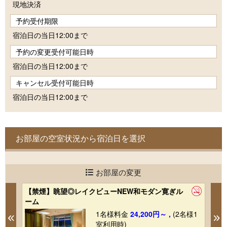
現地決済
予約受付期限
宿泊日の当日12:00まで
予約の変更受付可能日時
宿泊日の当日12:00まで
キャンセル受付可能日時
宿泊日の当日12:00まで
お部屋の空室状況から宿泊日を選択
お部屋の変更
【禁煙】眺望◎レイクビューNEW和モダン寛ぎル
【
ーム
ッ
1
1名様料金
24,200円～ ,
(2名様1
Previous
N
室利用時)