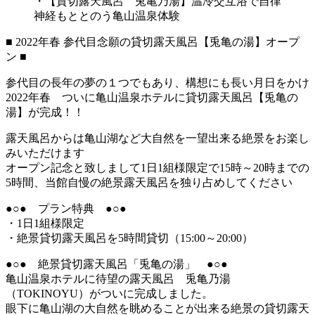
・【貸切露天風呂 兎亀乃湯】温冷交互浴で自律
神経もととのう亀山温泉体験
■ 2022年春 参代目念願の貸切露天風呂【兎亀の湯】オープ
ン ■
参代目の長年の夢の１つでもあり、構想にも長い月日をかけ
2022年春 ついに亀山温泉ホテルに貸切露天風呂【兎亀の
湯】が完成！！
露天風呂からは亀山湖など大自然を一望出来る絶景をお楽し
みいただけます
オープン記念と致しまして1日1組様限定で15時～20時までの
5時間、当館自慢の絶景露天風呂を独り占めしてください
●○● プラン特典 ●○●
・1日1組様限定
・絶景貸切露天風呂を5時間貸切（15:00～20:00）
●○● 絶景貸切露天風呂「兎亀の湯」 ●○●
亀山温泉ホテルに待望の露天風呂 兎亀乃湯
（TOKINOYU）がついに完成しました。
眼下に亀山湖の大自然を眺めることが出来る絶景の貸切露天