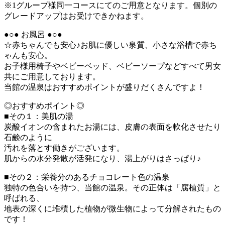
※1グループ様同一コースにてのご用意となります。個別の
グレードアップはお受けできかねます。
●○● お風呂 ●○●
☆赤ちゃんでも安心♪お肌に優しい泉質、小さな浴槽で赤ち
ゃんも安心。
お子様用椅子やベビーベッド、ベビーソープなどすべて男女
共にご用意しております。
当館の温泉はおすすめポイントが盛りだくさんですよ！
◎おすすめポイント◎
■その１：美肌の湯
炭酸イオンの含まれたお湯には、皮膚の表面を軟化させたり
石鹸のように
汚れを落とす働きがございます。
肌からの水分発散が活発になり、湯上がりはさっぱり♪
■その２：栄養分のあるチョコレート色の温泉
独特の色合いを持つ、当館の温泉。その正体は「腐植質」と
呼ばれる、
地表の深くに堆積した植物が微生物によって分解されたもの
です！