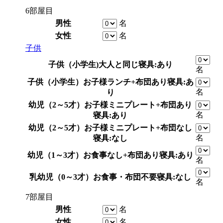
6部屋目
男性
名
女性
名
子供
子供（小学生)
大人と同じ
寝具:あり
名
子供（小学生）
お子様ランチ+布団あり
寝具:あ
名
り
幼児（2～5才）
お子様ミニプレート+布団あり
名
寝具:あり
幼児（2～5才）
お子様ミニプレート+布団なし
名
寝具:なし
幼児（1～3才）
お食事なし+布団あり
寝具:あり
名
乳幼児（0～3才）
お食事・布団不要
寝具:なし
名
7部屋目
男性
名
女性
名