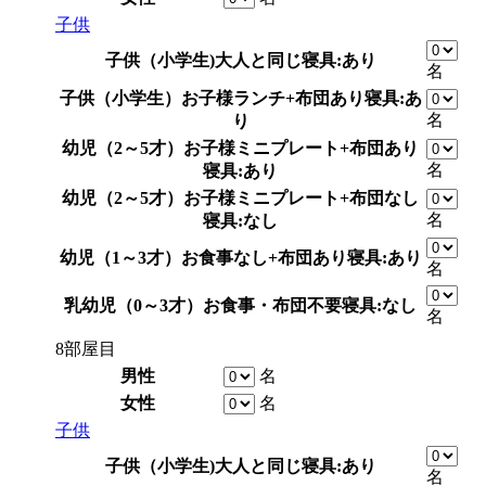
子供
子供（小学生)
大人と同じ
寝具:あり
名
子供（小学生）
お子様ランチ+布団あり
寝具:あ
名
り
幼児（2～5才）
お子様ミニプレート+布団あり
名
寝具:あり
幼児（2～5才）
お子様ミニプレート+布団なし
名
寝具:なし
幼児（1～3才）
お食事なし+布団あり
寝具:あり
名
乳幼児（0～3才）
お食事・布団不要
寝具:なし
名
8部屋目
男性
名
女性
名
子供
子供（小学生)
大人と同じ
寝具:あり
名