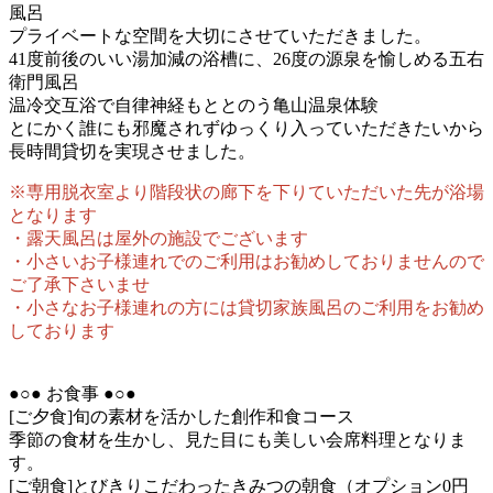
風呂
プライベートな空間を大切にさせていただきました。
41度前後のいい湯加減の浴槽に、26度の源泉を愉しめる五右
衛門風呂
温冷交互浴で自律神経もととのう亀山温泉体験
とにかく誰にも邪魔されずゆっくり入っていただきたいから
長時間貸切を実現させました。
※専用脱衣室より階段状の廊下を下りていただいた先が浴場
となります
・露天風呂は屋外の施設でございます
・小さいお子様連れでのご利用はお勧めしておりませんので
ご了承下さいませ
・小さなお子様連れの方には貸切家族風呂のご利用をお勧め
しております
●○● お食事 ●○●
[ご夕食]旬の素材を活かした創作和食コース
季節の食材を生かし、見た目にも美しい会席料理となりま
す。
[ご朝食]とびきりこだわったきみつの朝食（オプション0円