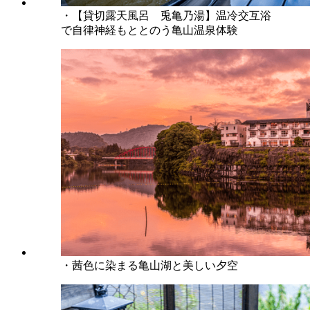
・【貸切露天風呂 兎亀乃湯】温冷交互浴
で自律神経もととのう亀山温泉体験
・茜色に染まる亀山湖と美しい夕空