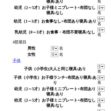
名
寝具:あり
幼児（2～5才）
お子様ミニプレート+布団なし
名
寝具:なし
幼児（1～3才）
お食事なし+布団あり
寝具:あり
名
乳幼児（0～3才）
お食事・布団不要
寝具:なし
名
4部屋目
男性
名
女性
名
子供
子供（小学生)
大人と同じ
寝具:あり
名
子供（小学生）
お子様ランチ+布団あり
寝具:あ
名
り
幼児（2～5才）
お子様ミニプレート+布団あり
名
寝具:あり
幼児（2～5才）
お子様ミニプレート+布団なし
名
寝具:なし