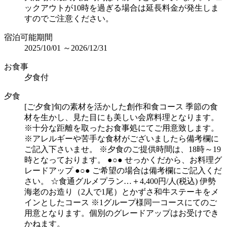
ックアウトが10時を過ぎる場合は延長料金が発生しま
すのでご注意ください。
宿泊可能期間
2025/10/01 ～2026/12/31
お食事
夕食付
夕食
[ご夕食]旬の素材を活かした創作和食コース 季節の食
材を生かし、見た目にも美しい会席料理となります。
※十分な距離を取ったお食事処にてご用意致します。
※アレルギーや苦手な食材がございましたら備考欄に
ご記入下さいませ。 ※夕食のご提供時間は、18時～19
時となっております。 ●○● せっかくだから、お料理グ
レードアップ ●○● ご希望の場合は備考欄にご記入くだ
さい。 ☆食通グルメプラン…＋4,400円/人(税込) 伊勢
海老のお造り（2人で1尾）とかずさ和牛ステーキをメ
インとしたコース ※1グループ様同一コースにてのご
用意となります。個別のグレードアップはお受けでき
かねます。