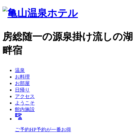
房総随一の源泉掛け流しの湖
畔宿
温泉
お料理
お部屋
日帰り
アクセス
ようこそ
館内施設
concierge
ご予約
HP予約が一番お得