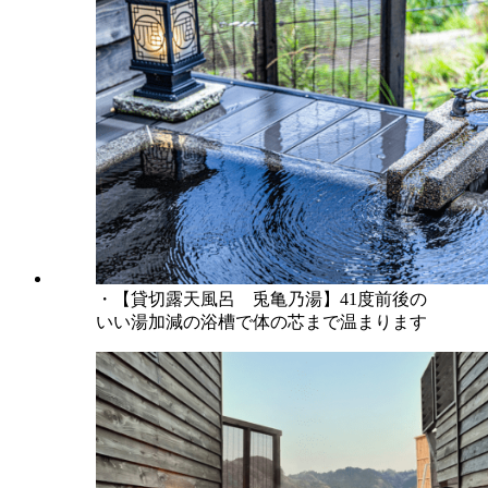
・【貸切露天風呂 兎亀乃湯】41度前後の
いい湯加減の浴槽で体の芯まで温まります