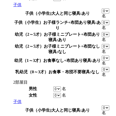
子供
子供（小学生)
大人と同じ
寝具:あり
名
子供（小学生）
お子様ランチ+布団あり
寝具:あ
名
り
幼児（2～5才）
お子様ミニプレート+布団あり
名
寝具:あり
幼児（2～5才）
お子様ミニプレート+布団なし
名
寝具:なし
幼児（1～3才）
お食事なし+布団あり
寝具:あり
名
乳幼児（0～3才）
お食事・布団不要
寝具:なし
名
2部屋目
男性
名
女性
名
子供
子供（小学生)
大人と同じ
寝具:あり
名