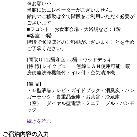
※お願い※
当館にはエレベーターがございません。
館内のご移動は全て階段をご利用いただく必要が
ございます。
■フロント・お食事会場・大浴場など：1階
■客室：3階
階段で40段ほどのご移動がございますことを予め
ご了承ください。
[間取り] 12畳和室＋8畳＋ウッドデッキ
[特 徴] レイクビュー・無線ＬＡＮ使用可能・暖
房便座洗浄機能付トイレ付・空気清浄機
[備 品]
・32型液晶テレビ・ガイドブック・消臭炭・ハン
ガーラック・貴重品金庫・お茶盆・冷蔵庫
（空）・ダイヤル型電話・ミニテーブル・ハンモ
ック
続きを読む
ご宿泊内容の入力