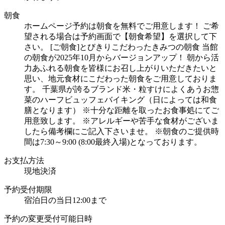
朝食
ホームページ予約は朝食を無料でご用意します！ ご希
望される場合は予約画面で【朝食希望】を選択して下
さい。 [ご朝食]とびきりこだわったきみつの朝食 当館
の朝食が2025年10月からバージョンアップ！ 朝から活
力あふれる朝食を皆様にお召し上がりいただきたいと
思い、地元食材にこだわった朝食をご用意しておりま
す。 千葉県が誇るブランド米・粒すけによくあうお惣
菜のハーフビュッフェバイキング（日によっては和食
膳となります） ※十分な距離を取ったお食事処にてご
用意致します。 ※アレルギーや苦手な食材がございま
したら備考欄にご記入下さいませ。 ※朝食のご提供時
間は7:30～9:00 (8:00最終入場)となっております。
お支払方法
現地決済
予約受付期限
宿泊日の当日12:00まで
予約の変更受付可能日時