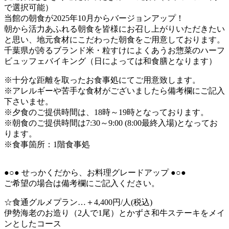
で選択可能）
当館の朝食が2025年10月からバージョンアップ！
朝から活力あふれる朝食を皆様にお召し上がりいただきたい
と思い、地元食材にこだわった朝食をご用意しております。
千葉県が誇るブランド米・粒すけによくあうお惣菜のハーフ
ビュッフェバイキング（日によっては和食膳となります）
※十分な距離を取ったお食事処にてご用意致します。
※アレルギーや苦手な食材がございましたら備考欄にご記入
下さいませ。
※夕食のご提供時間は、18時～19時となっております。
※朝食のご提供時間は7:30～9:00 (8:00最終入場)となってお
ります。
※食事箇所：1階食事処
●○● せっかくだから、お料理グレードアップ ●○●
ご希望の場合は備考欄にご記入ください。
☆食通グルメプラン…＋4,400円/人(税込)
伊勢海老のお造り（2人で1尾）とかずさ和牛ステーキをメイ
ンとしたコース