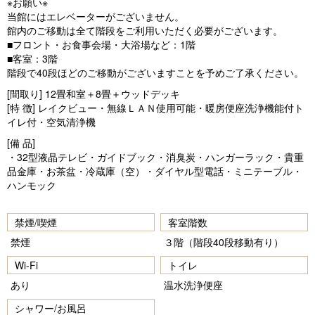
※お願い※
当館にはエレベーターがございません。
館内のご移動は全て階段をご利用いただく必要がございます。
■フロント・お食事会場・大浴場など：1階
■客室：3階
階段で40段ほどのご移動がございますことを予めご了承ください。
[間取り] 12畳和室＋8畳＋ウッドデッキ
[特 徴] レイクビュー・無線ＬＡＮ使用可能・暖房便座洗浄機能付ト
イレ付・空気清浄機
[備 品]
・32型液晶テレビ・ガイドブック・消臭炭・ハンガーラック・貴重
品金庫・お茶盆・冷蔵庫（空）・ダイヤル型電話・ミニテーブル・
ハンモック
禁煙/喫煙
客室階数
禁煙
３階（階段40段移動有り）
Wi-Fi
トイレ
あり
温水洗浄便座
シャワー/お風呂