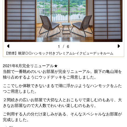
1
/
6
Pr
N
【禁煙】眺望◎◎ハンモック付きプレミアムレイクビューデッキルーム
e
e
2021年6月完全リニューアル★
vi
xt
当館で一番眺めのいいお部屋が完全リニューアル。眼下の亀山湖を
独り占めするようにウッドデッキをご用意しました。
o
ここでしか体験できないまるで湖に浮かぶようなハンモックをふた
u
つご用意しました。
s
２間続きの広いお部屋で大切な人とおこもりで楽しむのもあり、大
きなお部屋なので大人数でわいわい楽しむのもあり。
ご利用する人の分だけ楽しみがある、そんなスペシャルなお部屋が
完成しました。