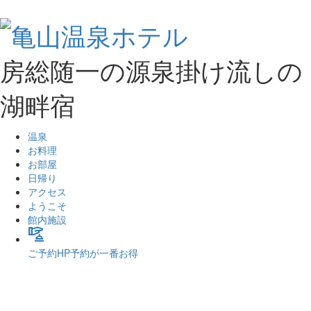
房総随一の源泉掛け流しの
湖畔宿
温泉
お料理
お部屋
日帰り
アクセス
ようこそ
館内施設
concierge
ご予約
HP予約が一番お得