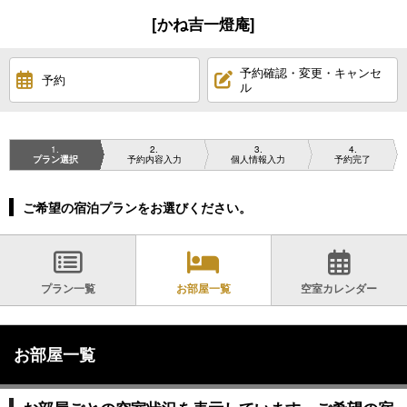
[かね吉一燈庵]
予約確認・変更・キャンセ
予約
ル
1
2
3
4
プラン選択
予約内容入力
個人情報入力
予約完了
ご希望の宿泊プランをお選びください。
プラン一覧
お部屋一覧
空室カレンダー
お部屋一覧