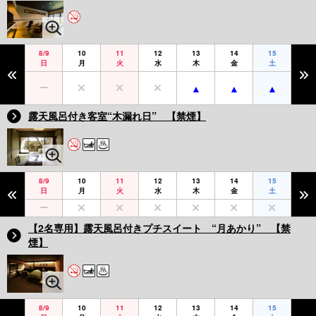
8/9
10
11
12
13
14
15
日
月
火
水
木
金
土
露天風呂付き客室“木漏れ日” 【禁煙】
8/9
10
11
12
13
14
15
日
月
火
水
木
金
土
【2名専用】露天風呂付きプチスイート “月あかり” 【禁
煙】
8/9
10
11
12
13
14
15