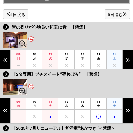
5日戻る
5日進む
畳の香りが心地良い和室12畳 【禁煙】
8/9
10
11
12
13
14
15
日
月
火
水
木
金
土
【2名専用】プチスイート“夢おぼろ” 【禁煙】
8/9
10
11
12
13
14
15
日
月
火
水
木
金
土
【2025年7月リニューアル】和洋室“あかつき”＜禁煙＞