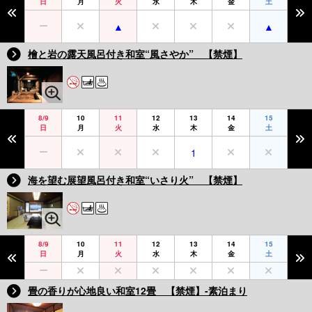
日
月
火
水
木
金
土
檜と岩の露天風呂付き和室“風さやか” 【禁煙】
8/9
10
11
12
13
14
15
日
月
火
水
木
金
土
1
海を望む展望風呂付き和室“いさり火” 【禁煙】
8/9
10
11
12
13
14
15
日
月
火
水
木
金
土
畳の香りが心地良い和室12畳 【禁煙】‐素泊まり