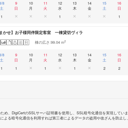
8/8
9
10
11
12
13
14
15
16
土
日
月
火
水
木
金
土
日
1
1
1
まかせ】お子様同伴限定客室 一棟貸切ヴィラ
2
棟の広さ:99.04 m
8/8
9
10
11
12
13
14
15
16
土
日
月
火
水
木
金
土
日
1
1
1
1
2
2
め、DigiCertのSSLサーバ証明書を使用し、SSL暗号化通信を実現し
Lによる暗号化通信を利用すれば第三者によるデータの盗用や改ざんを防止し