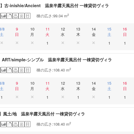
II】古-inishie/Ancient 温泉半露天風呂付 一棟貸切ヴィラ
2
棟の広さ:99.04 m
8/8
9
10
11
12
13
14
15
16
土
日
月
火
水
木
金
土
日
1
1
1
I】ART/simple-シンプル 温泉半露天風呂付 一棟貸切ヴィラ
2
棟の広さ:108.40 m
8/8
9
10
11
12
13
14
15
16
土
日
月
火
水
木
金
土
日
1
1
1
1
1
II】風土/地 温泉半露天風呂付 一棟貸切ヴィラ
2
棟の広さ:108.40 m