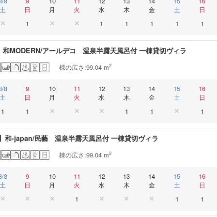
8/8
9
10
11
12
13
14
15
16
土
日
月
火
水
木
金
土
日
1
1
1
1
1
1
-I】和MODERN/アールデコ 温泉半露天風呂付 一棟貸切ヴィラ
2
棟の広さ:99.04 m
8/8
9
10
11
12
13
14
15
16
土
日
月
火
水
木
金
土
日
1
1
1
1
1
II】和-japan/民藝 温泉半露天風呂付 一棟貸切ヴィラ
2
棟の広さ:99.04 m
8/8
9
10
11
12
13
14
15
16
土
日
月
火
水
木
金
土
日
1
1
1