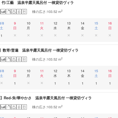
-I】竹/工藝 温泉半露天風呂付 一棟貸切ヴィラ
2
棟の広さ:103.52 m
8/8
9
10
11
12
13
14
15
16
土
日
月
火
水
木
金
土
日
1
II】数寄/普遍 温泉半露天風呂付 一棟貸切ヴィラ
2
棟の広さ:103.52 m
8/8
9
10
11
12
13
14
15
16
土
日
月
火
水
木
金
土
日
1
1
1
1
1
1
III】Red-朱/華やかさ 温泉半露天風呂付 一棟貸切ヴィラ
2
棟の広さ:103.52 m