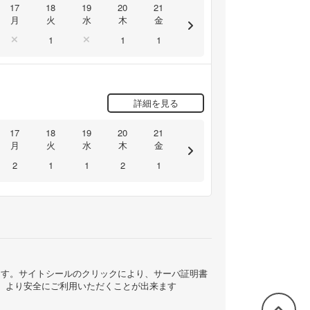
17
18
19
20
21
月
火
水
木
金
1
1
1
詳細を見る
17
18
19
20
21
月
火
水
木
金
2
1
1
2
1
ています。サイトシールのクリックにより、サーバ証明書
、より安全にご利用いただくことが出来ます