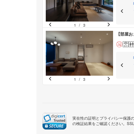
u
s
1
/
3
Pr
N
【部屋お
e
e
vi
xt
o
u
s
1
/
3
Pr
N
e
e
vi
xt
o
u
実在性の証明とプライバシー保護のた
s
の検証結果をご確認ください。SS