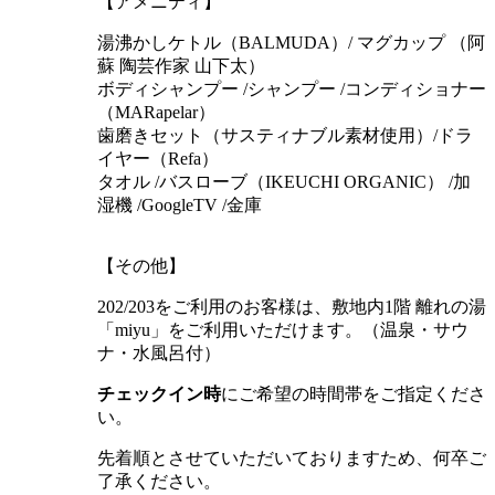
【アメニティ】
湯沸かしケトル（BALMUDA）/ マグカップ （阿
蘇 陶芸作家 山下太）
ボディシャンプー /シャンプー /コンディショナー
（MARapelar）
歯磨きセット（サスティナブル素材使用）/ドラ
イヤー（Refa）
タオル /バスローブ（IKEUCHI ORGANIC） /加
湿機 /GoogleTV /金庫
【その他】
202/203をご利用のお客様は、敷地内1階 離れの湯
「miyu」をご利用いただけます。（温泉・サウ
ナ・水風呂付）
チェックイン時
にご希望の時間帯をご指定くださ
い。
先着順とさせていただいておりますため、何卒ご
了承ください。