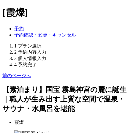
[霞燦]
予約
予約確認・変更・キャンセル
1
プラン選択
2
予約内容入力
3
個人情報入力
4
予約完了
前のページへ
【素泊まり】国宝 霧島神宮の麓に誕生
｜職人が生み出す上質な空間で温泉・
サウナ・水風呂を堪能
霞燦