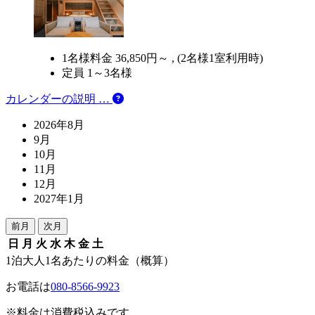
1名様料金
36,850円～ ,
(2名様1室利用時)
定員 1～3名様
カレンダーの説明 …
2026年8月
9月
10月
11月
12月
2027年1月
前月
次月
日
月
火
水
木
金
土
1泊大人1名あたりの料金（概算）
お電話は
080-8566-9923
※料金は消費税込みです。