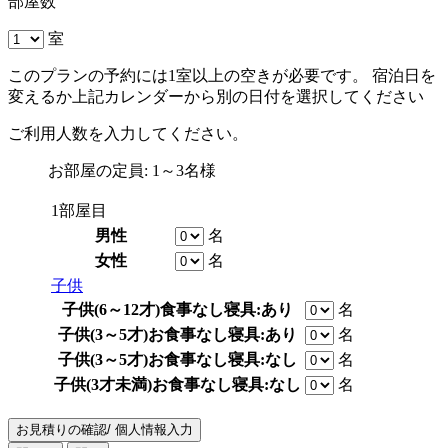
部屋数
室
このプランの予約には1室以上の空きが必要です。 宿泊日を
変えるか上記カレンダーから別の日付を選択してください
ご利用人数を入力してください。
お部屋の定員: 1～3名様
1部屋目
男性
名
女性
名
子供
子供(6～12才)
食事なし
寝具:あり
名
子供(3～5才)
お食事なし
寝具:あり
名
子供(3～5才)
お食事なし
寝具:なし
名
子供(3才未満)
お食事なし
寝具:なし
名
お見積りの確認/ 個人情報入力