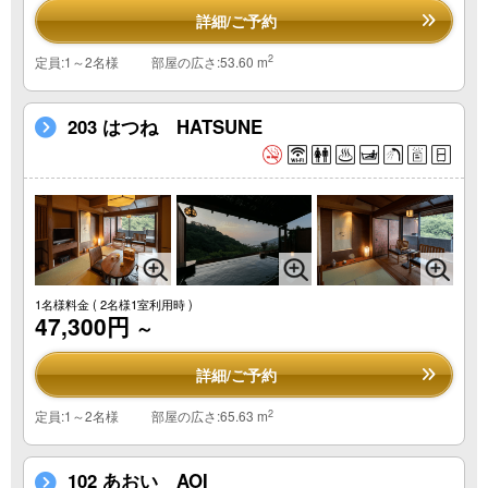
詳細/ご予約
2
定員:1～2名様
部屋の広さ:53.60 m
203 はつね HATSUNE
1名様料金
( 2名様1室利用時 )
47,300円
～
詳細/ご予約
2
定員:1～2名様
部屋の広さ:65.63 m
102 あおい AOI