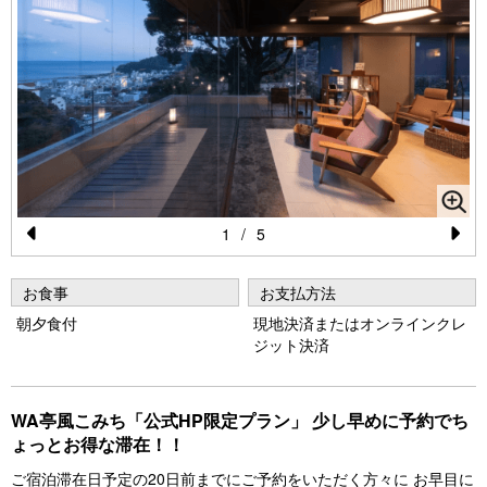
1
/
5
Pr
N
e
e
お食事
お支払方法
vi
xt
朝夕食付
現地決済またはオンラインクレ
ジット決済
o
u
WA亭風こみち「公式HP限定プラン」 少し早めに予約でち
s
ょっとお得な滞在！！
ご宿泊滞在日予定の20日前までにご予約をいただく方々に お早目に