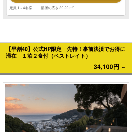
2
定員:1～4名様
部屋の広さ:89.20 m
【早割40】公式HP限定 先特！事前決済でお得に
滞在 １泊２食付（ベストレイト）
34,100円
～