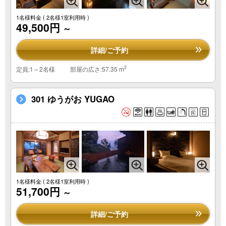
1名様料金
( 2名様1室利用時 )
49,500円
～
詳細/ご予約
2
定員:1～2名様
部屋の広さ:57.35 m
301 ゆうがお YUGAO
1名様料金
( 2名様1室利用時 )
51,700円
～
詳細/ご予約