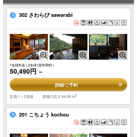
302 さわらび sawarabi
1名様料金
( 2名様1室利用時 )
50,490円
～
詳細/ご予約
2
定員:1～2名様
部屋の広さ:44.80 m
201 こちょう kochou