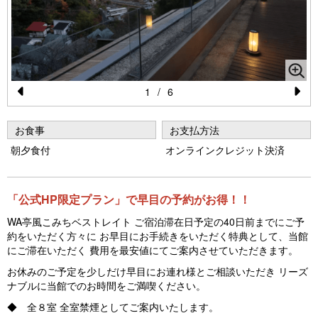
1
/
6
Pr
N
e
e
お食事
お支払方法
vi
xt
朝夕食付
オンラインクレジット決済
o
u
「公式HP限定プラン」で早目の予約がお得！！
s
WA亭風こみちベストレイト ご宿泊滞在日予定の40日前までにご予
約をいただく方々に お早目にお手続きをいただく特典として、当館
にご滞在いただく 費用を最安値にてご案内させていただきます。
お休みのご予定を少しだけ早目にお連れ様とご相談いただき リーズ
ナブルに当館でのお時間をご満喫ください。
◆ 全８室 全室禁煙としてご案内いたします。