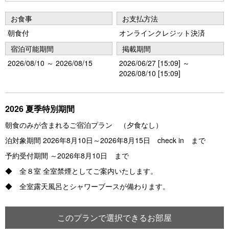
Pr
N
e
e
お食事
お支払方法
vi
xt
朝食付
オンラインクレジット決済
o
宿泊可能期間
掲載期間
u
2026/08/10 ～ 2026/08/15
2026/06/27 [15:09] ～
2026/08/10 [15:09]
s
2026 夏季特別期間
朝食のみが含まれるご宿泊プラン （夕食なし）
泊対象期間 2026年8月10日～2026年8月15日 check in まで
予約受付期間 ～2026年8月10日 まで
◆ 全８室 全室禁煙としてご案内いたします。
◆ 全室露天風呂とシャワーブースが備わります。
このプランで選択できるお部屋