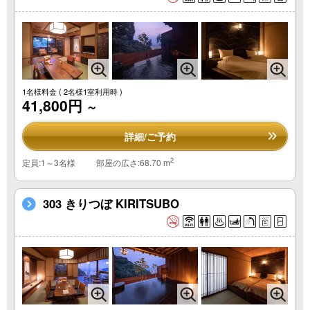
1名様料金
( 2名様1室利用時 )
41,800円
～
詳細/ご予約
2
定員:1～3名様
部屋の広さ:68.70 m
303 きりつぼ KIRITSUBO