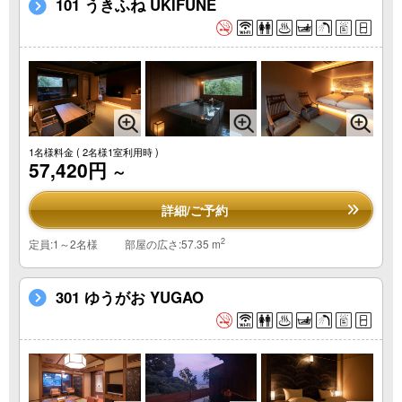
101 うきふね UKIFUNE
1名様料金
( 2名様1室利用時 )
57,420円
～
詳細/ご予約
2
定員:1～2名様
部屋の広さ:57.35 m
301 ゆうがお YUGAO