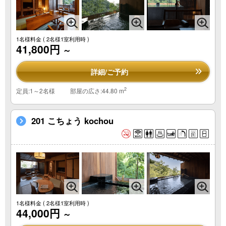
1名様料金
( 2名様1室利用時 )
41,800円
～
詳細/ご予約
2
定員:1～2名様
部屋の広さ:44.80 m
201 こちょう kochou
1名様料金
( 2名様1室利用時 )
44,000円
～