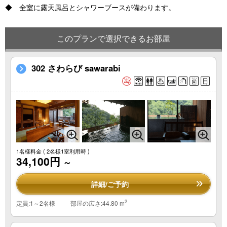
◆ 全室に露天風呂とシャワーブースが備わります。
このプランで選択できるお部屋
302 さわらび sawarabi
1名様料金
( 2名様1室利用時 )
34,100円
～
詳細/ご予約
2
定員:1～2名様
部屋の広さ:44.80 m