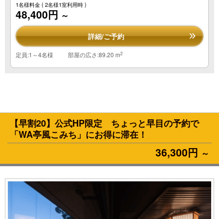
1名様料金
( 2名様1室利用時 )
48,400円
～
詳細/ご予約
2
定員:1～4名様
部屋の広さ:89.20 m
【早割20】公式HP限定 ちょっと早目の予約で
「WA亭風こみち」にお得に滞在！
36,300円
～