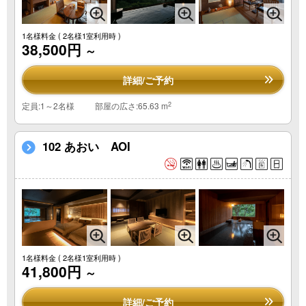
1名様料金
( 2名様1室利用時 )
38,500円
～
詳細/ご予約
2
定員:1～2名様
部屋の広さ:65.63 m
102 あおい AOI
1名様料金
( 2名様1室利用時 )
41,800円
～
詳細/ご予約