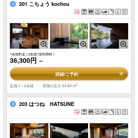
201 こちょう kochou
1名様料金
( 2名様1室利用時 )
36,300円
～
詳細/ご予約
2
定員:1～2名様
部屋の広さ:53.60 m
203 はつね HATSUNE