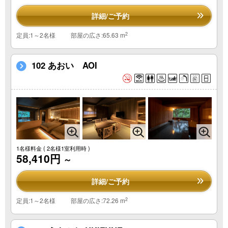
詳細/ご予約
2
定員:1～2名様
部屋の広さ:65.63 m
102 あおい AOI
1名様料金
( 2名様1室利用時 )
58,410円
～
詳細/ご予約
2
定員:1～2名様
部屋の広さ:72.26 m