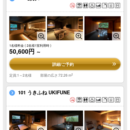
1名様料金
( 2名様1室利用時 )
50,600円
～
詳細/ご予約
2
定員:1～2名様
部屋の広さ:72.26 m
101 うきふね UKIFUNE