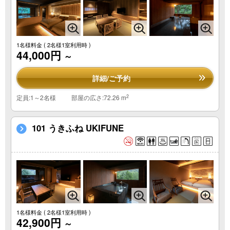
1名様料金
( 2名様1室利用時 )
44,000円
～
詳細/ご予約
2
定員:1～2名様
部屋の広さ:72.26 m
101 うきふね UKIFUNE
1名様料金
( 2名様1室利用時 )
42,900円
～