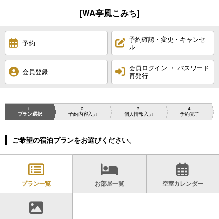
[WA亭風こみち]
予約確認・変更・キャンセ
予約
ル
会員ログイン ・ パスワード
会員登録
再発行
1
2
3
4
プラン選択
予約内容入力
個人情報入力
予約完了
ご希望の宿泊プランをお選びください。
プラン一覧
お部屋一覧
空室カレンダー