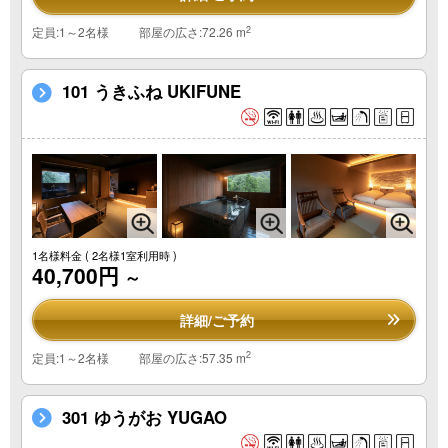
2
定員:1～2名様
部屋の広さ:72.26 m
101 うきふね UKIFUNE
1名様料金
( 2名様1室利用時 )
40,700円
～
詳細/ご予約
2
定員:1～2名様
部屋の広さ:57.35 m
301 ゆうがお YUGAO