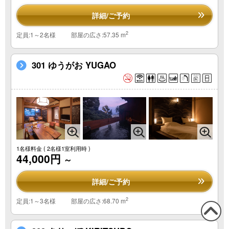
詳細/ご予約
2
定員:1～2名様
部屋の広さ:57.35 m
301 ゆうがお YUGAO
1名様料金
( 2名様1室利用時 )
44,000円
～
詳細/ご予約
2
定員:1～3名様
部屋の広さ:68.70 m
この