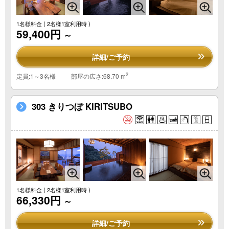
1名様料金
( 2名様1室利用時 )
59,400円
～
詳細/ご予約
2
定員:1～3名様
部屋の広さ:68.70 m
303 きりつぼ KIRITSUBO
1名様料金
( 2名様1室利用時 )
66,330円
～
詳細/ご予約