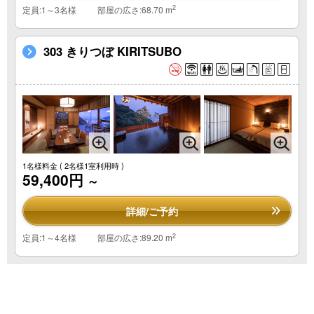
2
定員:1～3名様
部屋の広さ:68.70 m
303 きりつぼ KIRITSUBO
1名様料金
( 2名様1室利用時 )
59,400円
～
詳細/ご予約
2
定員:1～4名様
部屋の広さ:89.20 m