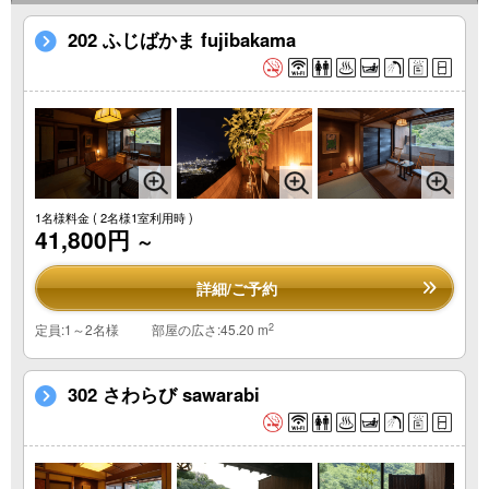
202 ふじばかま fujibakama
1名様料金
( 2名様1室利用時 )
41,800円
～
詳細/ご予約
2
定員:1～2名様
部屋の広さ:45.20 m
302 さわらび sawarabi