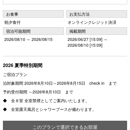
Pr
N
e
e
お食事
お支払方法
vi
xt
朝夕食付
オンラインクレジット決済
o
宿泊可能期間
掲載期間
u
2026/08/10 ～ 2026/08/15
2026/06/27 [15:09] ～
2026/08/10 [15:09]
s
2026 夏季特別期間
ご宿泊プラン
泊対象期間 2026年8月10日～2026年8月15日 check in まで
予約受付期間 ～2026年8月10日 まで
◆ 全８室 全室禁煙としてご案内いたします。
◆ 全室露天風呂とシャワーブースが備わります。
このプランで選択できるお部屋