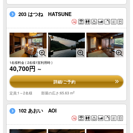
203 はつね HATSUNE
1名様料金
( 2名様1室利用時 )
40,700円
～
詳細/ご予約
2
定員:1～2名様
部屋の広さ:65.63 m
102 あおい AOI