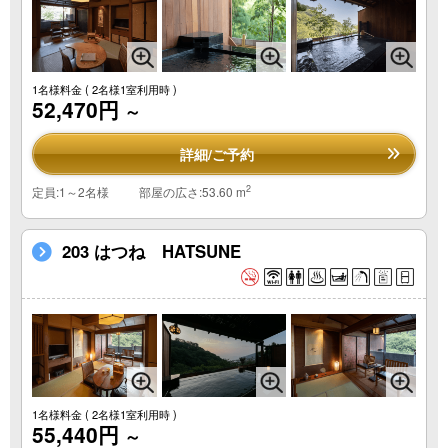
1名様料金
( 2名様1室利用時 )
52,470円
～
詳細/ご予約
2
定員:1～2名様
部屋の広さ:53.60 m
203 はつね HATSUNE
1名様料金
( 2名様1室利用時 )
55,440円
～