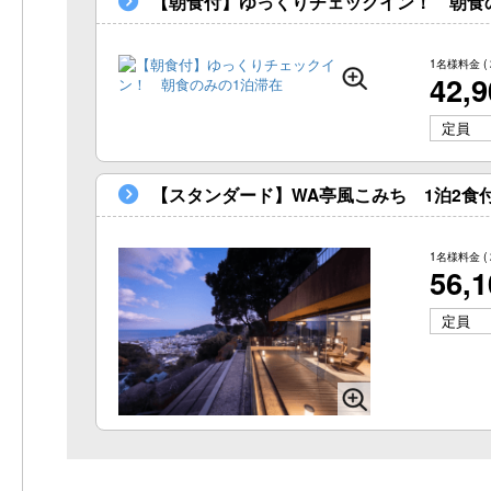
【朝食付】ゆっくりチェックイン！ 朝食
1名様料金
(
42,
定員
【スタンダード】WA亭風こみち 1泊2食
1名様料金
(
56,
定員