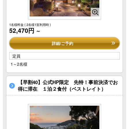
1名様料金
( 2名様1室利用時 )
52,470円
～
詳細/ご予約
定員
1～2名様
【早割40】公式HP限定 先特！事前決済でお
得に滞在 １泊２食付（ベストレイト）