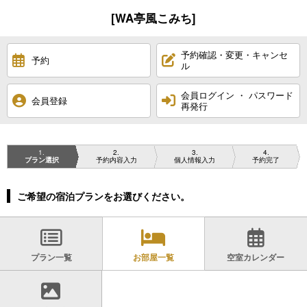
[WA亭風こみち]
予約確認・変更・キャンセ
予約
ル
会員ログイン ・ パスワード
会員登録
再発行
1
2
3
4
プラン選択
予約内容入力
個人情報入力
予約完了
ご希望の宿泊プランをお選びください。
プラン一覧
お部屋一覧
空室カレンダー