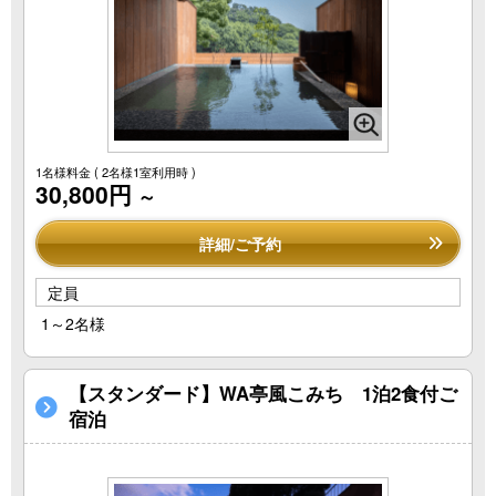
1名様料金
( 2名様1室利用時 )
30,800円
～
詳細/ご予約
定員
1～2名様
【スタンダード】WA亭風こみち 1泊2食付ご
宿泊