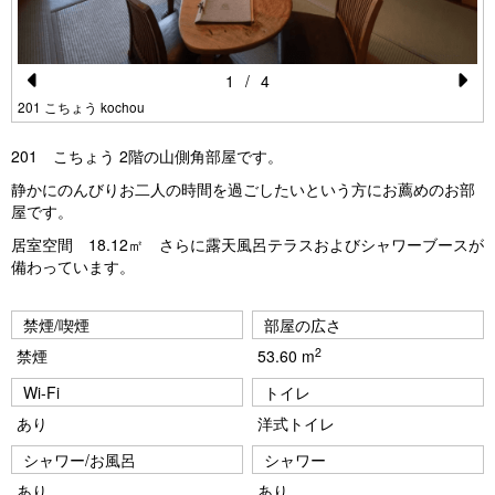
1
/
4
Pr
N
201 こちょう kochou
e
e
201 こちょう 2階の山側角部屋です。
vi
xt
静かにのんびりお二人の時間を過ごしたいという方にお薦めのお部
o
屋です。
u
居室空間 18.12㎡ さらに露天風呂テラスおよびシャワーブースが
備わっています。
s
禁煙/喫煙
部屋の広さ
2
禁煙
53.60 m
Wi-Fi
トイレ
あり
洋式トイレ
シャワー/お風呂
シャワー
あり
あり