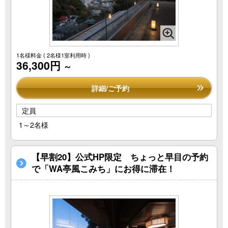
1名様料金
( 2名様1室利用時 )
36,300円
～
詳細/ご予約
定員
1～2名様
【早割20】公式HP限定 ちょっと早目の予約
で「WA亭風こみち」にお得に滞在！