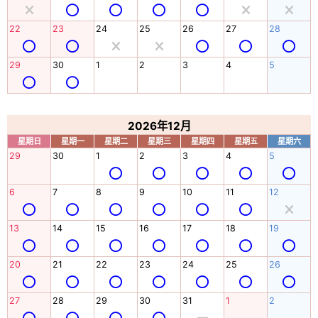
22
23
24
25
26
27
28
29
30
1
2
3
4
5
2026年12月
星期日
星期一
星期二
星期三
星期四
星期五
星期六
29
30
1
2
3
4
5
6
7
8
9
10
11
12
13
14
15
16
17
18
19
20
21
22
23
24
25
26
27
28
29
30
31
1
2