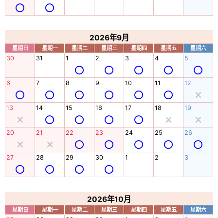
2026年9月
星期日
星期一
星期二
星期三
星期四
星期五
星期六
30
31
1
2
3
4
5
6
7
8
9
10
11
12
13
14
15
16
17
18
19
20
21
22
23
24
25
26
27
28
29
30
1
2
3
2026年10月
星期日
星期一
星期二
星期三
星期四
星期五
星期六