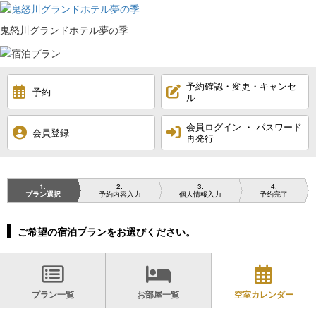
鬼怒川グランドホテル夢の季
予約確認・変更・キャンセ
予約
ル
会員ログイン ・ パスワード
会員登録
再発行
1
2
3
4
プラン選択
予約内容入力
個人情報入力
予約完了
ご希望の宿泊プランをお選びください。
プラン一覧
お部屋一覧
空室カレンダー