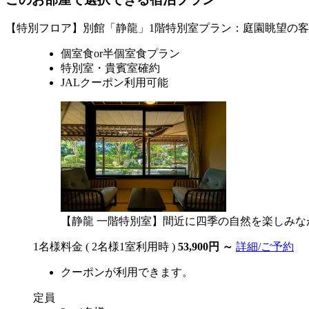
【特別フロア】別館「静龍」1階特別室プラン：庭園眺望の客
個室食or半個室食プラン
特別室・貴賓室確約
JALクーポン利用可能
【静龍 一階特別室】間近に四季の自然を楽しみ
1名様料金
( 2名様1室利用時 )
53,900円
～
詳細/ご予約
クーポンが利用できます。
定員