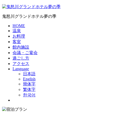
鬼怒川グランドホテル夢の季
HOME
温泉
お料理
客室
館内施設
会議・ご宴会
過ごし方
アクセス
Language
日本語
English
簡体字
繁体字
한국어