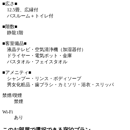
■広さ■
12.5畳、広縁付
バスルーム＋トイレ付
■階数■
静龍1階
■客室備品■
液晶テレビ・空気清浄機（加湿器付）
ドライヤー・電気ポット・金庫
バスタオル・フェイスタオル
■アメニティ■
シャンプー・リンス・ボディソープ
男女化粧品・歯ブラシ・カミソリ・浴衣・スリッパ
禁煙/喫煙
禁煙
Wi-Fi
あり
このお部屋で選択できる宿泊プラン