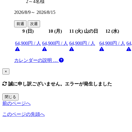
2～4名様
2026/8/9～ 2026/8/15
前週
次週
9
(日)
10
(月)
11
(火)
山の日
12
(水)
64,900円 / 人
64,900円 / 人
64,900円 / 人
64,900円 / 人
64
カレンダーの説明 …
×
誠に申し訳ございません。エラーが発生しました
閉じる
前のページへ
このページの先頭へ