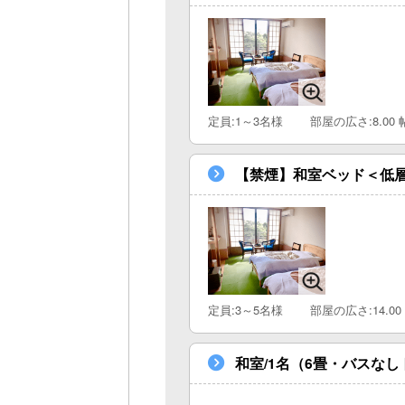
定員:1～3名様
部屋の広さ:8.00 
【禁煙】和室ベッド＜低層
定員:3～5名様
部屋の広さ:14.00
和室/1名（6畳・バスな