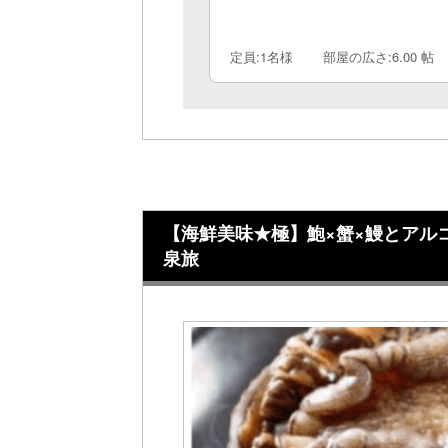
定員:1名様
部屋の広さ:6.00 帖
【海鮮美味★極】鮑×蟹×鰻とアル
泉旅