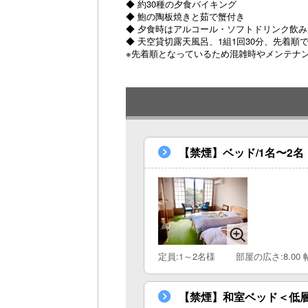
◆ 約30種の夕食バイキング
◆ 鮑の陶板焼きと茹で蟹付き
◆ 夕食時はアルコール・ソフトドリンク飲み
◆ 天空貸切露天風呂、1組1回30分、先着順
※先着順となっているため混雑時やメンテナ
【禁煙】ベッド/1名〜2
定員:1～2名様
部屋の広さ:8.00 
【禁煙】和室ベッド＜低層