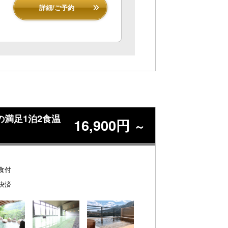
詳細/ご予約
満足1泊2食温
16,900円
～
食付
決済