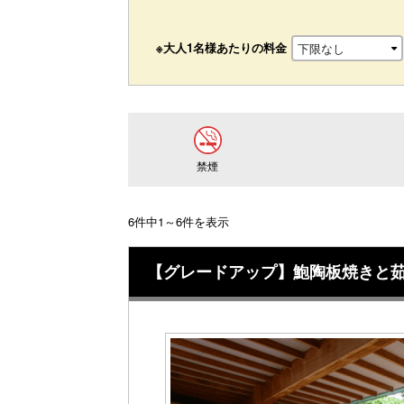
※大人1名様あたりの料金
禁煙
6件中1～6件を表示
【グレードアップ】鮑陶板焼きと茹