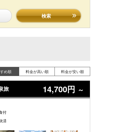
検索
すめ順
料金が高い順
料金が安い順
14,700円
泉旅
～
食付
決済