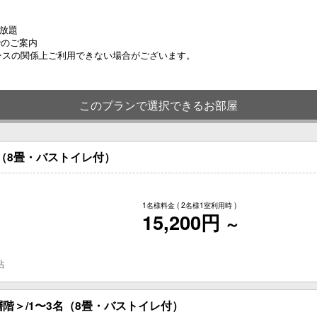
放題
でのご案内
ンスの関係上ご利用できない場合がございます。
このプランで選択できるお部屋
名（8畳・バストイレ付）
1名様料金
( 2名様1室利用時 )
15,200円
～
帖
階＞/1〜3名（8畳・バストイレ付）