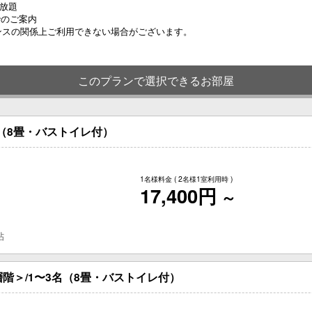
放題
でのご案内
ンスの関係上ご利用できない場合がございます。
このプランで選択できるお部屋
名（8畳・バストイレ付）
1名様料金
( 2名様1室利用時 )
17,400円
～
帖
階＞/1〜3名（8畳・バストイレ付）