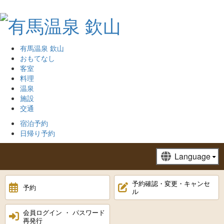
有馬温泉 欽山
おもてなし
客室
料理
温泉
施設
交通
宿泊予約
日帰り予約
予約確認・変更・キャンセ
予約
ル
会員ログイン ・ パスワード
再発行