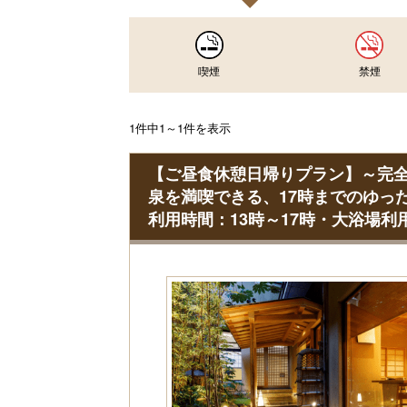
喫煙
禁煙
1件中1～1件を表示
【ご昼食休憩日帰りプラン】～完全
泉を満喫できる、17時までのゆった
利用時間：13時～17時・大浴場利用