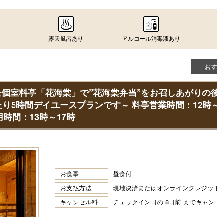
露天風呂あり
アルコール消毒液あり
おす
個室料亭「花海棠」で”花海棠弁当”をお召しあがりの
り5時間デイユースプランです～ 料亭営業時間：12時～1
時間：13時～17時
お食事
昼食付
お支払方法
現地決済またはオンラインクレジッ
キャンセル料
チェックイン日の 8日前 までキャ