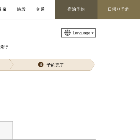
温泉
施設
交通
宿泊予約
日帰り予約
再発行
予約完了
4