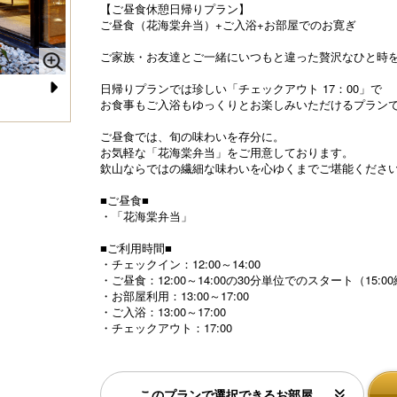
【ご昼食休憩日帰りプラン】
ご昼食（花海棠弁当）+ご入浴+お部屋でのお寛ぎ
ご家族・お友達とご一緒にいつもと違った贅沢なひと時
日帰りプランでは珍しい「チェックアウト 17：00」で
お食事もご入浴もゆっくりとお楽しみいただけるプラン
N
完全個室料亭「花海棠」（４名様用個室）
花
e
ご昼食では、旬の味わいを存分に。
お気軽な「花海棠弁当」をご用意しております。
xt
欽山ならではの繊細な味わいを心ゆくまでご堪能くださ
■ご昼食■
・「花海棠弁当」
■ご利用時間■
・チェックイン：12:00～14:00
・ご昼食：12:00～14:00の30分単位でのスタート（15:0
・お部屋利用：13:00～17:00
・ご入浴：13:00～17:00
・チェックアウト：17:00
このプランで選択できるお部屋