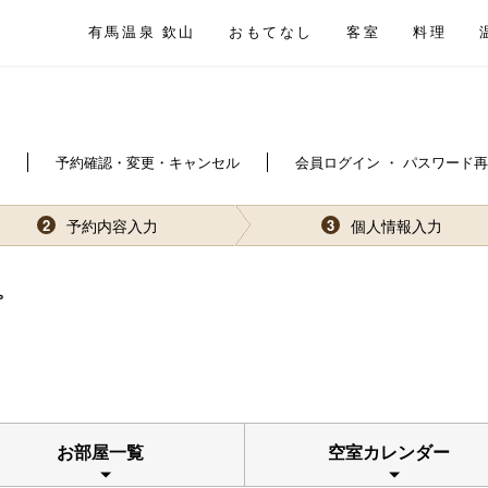
有馬温泉 欽山
おもてなし
客室
料理
予約確認・変更・キャンセル
会員ログイン ・ パスワード
予約内容入力
個人情報入力
2
3
。
お部屋一覧
空室カレンダー