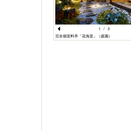
1
/
3
Pr
完全個室料亭「花海棠」（庭園）
e
vi
o
u
s