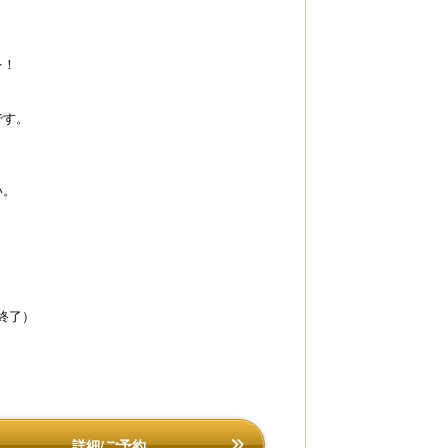
を！
です。
海棠弁当（イメージ）
完全個室料亭「花海
い。
0終了）
詳細/ご予約