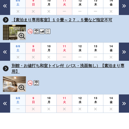
8/8
9
10
11
12
13
14
土
日
月
火
水
木
金
【素泊まり専用客室】１０畳～２７．５畳など指定不可
8/8
9
10
11
12
13
14
土
日
月
火
水
木
金
別館・お値打ち和室トイレ付（バス・洗面無し）【素泊まり専
用】
8/8
9
10
11
12
13
14
土
日
月
火
水
木
金