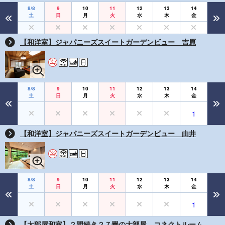
8/8
9
10
11
12
13
14
土
日
月
火
水
木
金
【和洋室】ジャパニーズスイートガーデンビュー 吉原
8/8
9
10
11
12
13
14
土
日
月
火
水
木
金
1
【和洋室】ジャパニーズスイートガーデンビュー 由井
8/8
9
10
11
12
13
14
土
日
月
火
水
木
金
1
【大部屋和室】２間続き２７畳の大部屋 コネクトルーム