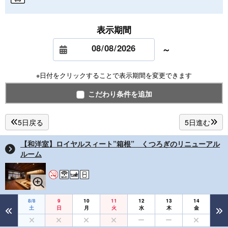
表示期間
～
※日付をクリックすることで表示期間を変更できます
こだわり条件を追加
5日戻る
5日進む
【和洋室】ロイヤルスィート”箱根” くつろぎのリニューアル
ルーム
8/8
9
10
11
12
13
14
土
日
月
火
水
木
金