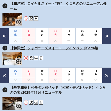
【和洋室】ロイヤルスィート”原” くつろぎのリニューアルル
ーム
8/8
9
10
11
12
13
14
土
日
月
火
水
木
金
【和洋室】ジャパニーズスイート ツインベッドSerta製
8/8
9
10
11
12
13
14
土
日
月
火
水
木
金
【基本和室】和モダン和ベッド（和室・畳／2ベッド）くつろ
ぎの客※2025年11月リニューアル