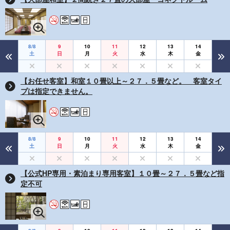
8/8
9
10
11
12
13
14
土
日
月
火
水
木
金
【お任せ客室】和室１０畳以上～２７．５畳など。 客室タイ
プは指定できません。
8/8
9
10
11
12
13
14
土
日
月
火
水
木
金
【公式HP専用・素泊まり専用客室】１０畳～２７．５畳など指
定不可