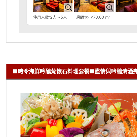
2
使用人數:2人～5人
房間大小:70.00 m
■時令海鮮吟釀蒸懷石料理套餐■盡情與吟釀清酒完