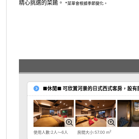
精心挑選的菜餚。
*菜單會根據季節變化。
■休閒■ 可欣賞河景的日式西式客房，設有
2
使用人數:2人～6人
房間大小:57.00 m