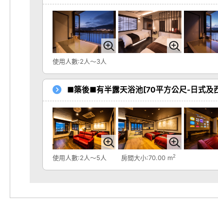
使用人數:2人～3人
■築後■有半露天浴池[70平方公尺-日式及
2
使用人數:2人～5人
房間大小:70.00 m