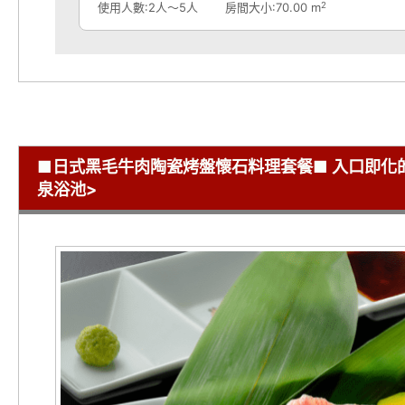
2
使用人數:2人～5人
房間大小:70.00 m
■日式黑毛牛肉陶瓷烤盤懷石料理套餐■ 入口即化
泉浴池>