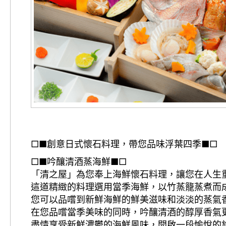
□■創意日式懷石料理，帶您品味浮葉四季■□
□■吟釀清酒蒸海鮮■□
「清之屋」為您奉上海鮮懷石料理，讓您在人生
這道精緻的料理選用當季海鮮，以竹蒸籠蒸煮而
您可以品嚐到新鮮海鮮的鮮美滋味和淡淡的蒸氣
在您品嚐當季美味的同時，吟釀清酒的醇厚香氣
盡情享受新鮮濃鬱的海鮮風味，開啟一段愉悅的