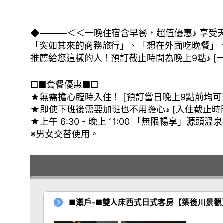
◆―――＜＜一晚住宿含早餐，超值優惠♪ 享受天
「突如其來的商務旅行」、「想在外面吃晚餐」
推薦給您這樣的人！預訂截止時間為晚上9點♪ [
□■套餐優惠■□
★無需擔心臨時入住！ [預訂當日晚上9點前均可預
★即使下班後需要加班也不用擔心♪ [入住截止時間
★上午 6:30 - 晚上 11:00 「無限暢享」源頭溫泉
※男女交替使用。
■瀨戶-■雙人床西式日式客房【築後川景觀