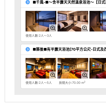
■千風-■～含半露天天然溫泉浴池～【日式
使用人數:2人～3人
■築後■有半露天浴池[70平方公尺-日式及
2
使用人數:2人～5人
房間大小:70.00 m