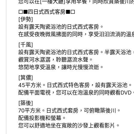
您可以在[一樓大廳]享用早餐，同時欣賞築後川
□■四日式西式客房■□
[伊勢]
設有露天陶瓷浴池的日式西式客房。
在感受夜晚微風拂面的同時，享受汩汩流淌的溫
[千風]
設有露天陶瓷浴池的日式西式客房。半露天浴池
觀賞河水潺潺，聆聽潺流水聲。
悠閒地享受溫泉，讓時光慢慢流逝。
[箕儂]
45平方米。日式西式特色客房，設有露天浴池。
配備平面電視，您可以在泡溫泉的同時觀看DVD
[築後]
70平方米。日式西式套房，可俯瞰築後川。
配備投影機和螢幕。
您可以舒適地坐在寬敞的沙發上觀看影片。