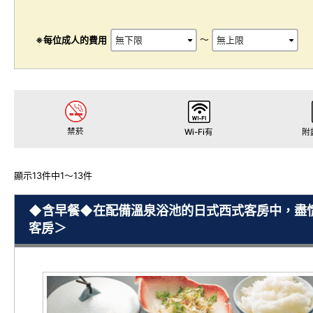
～
※每位成人的費用
禁菸
Wi-Fi有
附
顯示13件中1～13件
◆含早餐◆在配備溫泉浴池的日式西式客房中，盡
客房＞