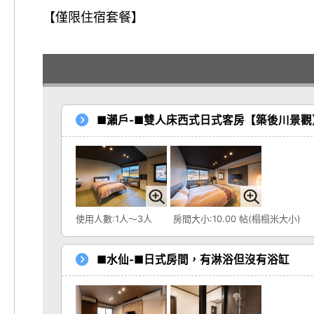
【僅限住宿套餐】
■瀨戶-■雙人床西式日式客房【築後川景觀
使用人數:1人～3人
房間大小:10.00 帖(榻榻米大小)
■水仙-■日式房間，有淋浴但沒有浴缸