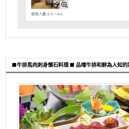
使用人數:2人～4人
■牛排馬肉刺身懷石料理 ■ 品嚐牛排和鮮為人知的