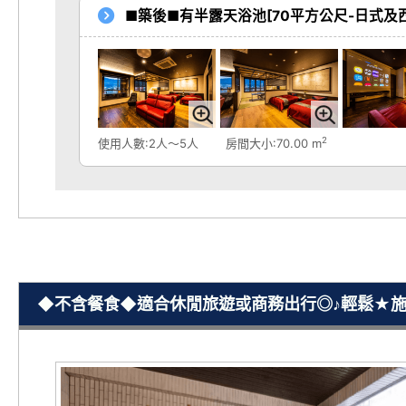
■築後■有半露天浴池[70平方公尺-日式及
2
使用人數:2人～5人
房間大小:70.00 m
◆不含餐食◆適合休閒旅遊或商務出行◎♪輕鬆★