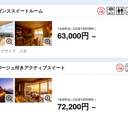
エレガンススイートルーム
1名様料金
( 2名様1室利用時 )
63,000円
～
ングサイズ １台
パージュ付きアクティブスイート
1名様料金
( 2名様1室利用時 )
72,200円
～