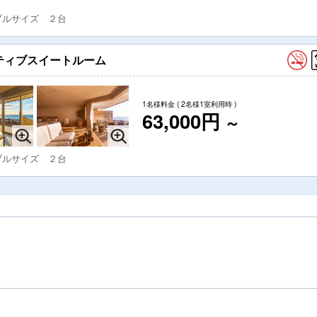
ブルサイズ ２台
アクティブスイートルーム
1名様料金
( 2名様1室利用時 )
63,000円
～
ブルサイズ ２台