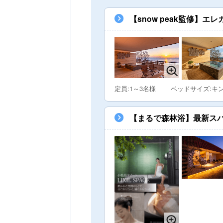
【snow peak監修】
定員:1～3名様
ベッドサイズ:キ
【まるで森林浴】最新ス