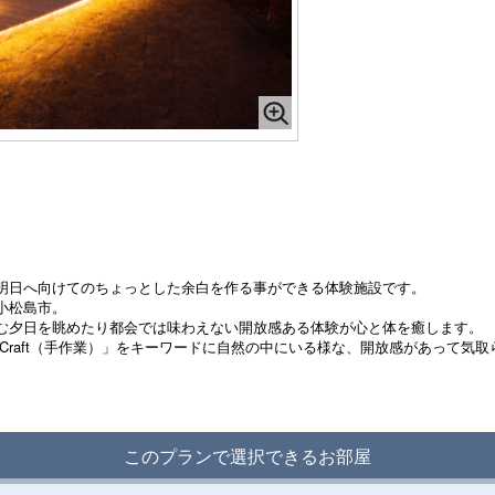
明日へ向けてのちょっとした余白を作る事ができる体験施設です。
小松島市。
む夕日を眺めたり都会では味わえない開放感ある体験が心と体を癒します。
優雅）」「Craft（手作業）」をキーワードに自然の中にいる様な、開放感があっ
このプランで選択できるお部屋