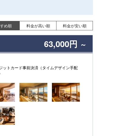
すめ順
料金が高い順
料金が安い順
63,000円
～
ジットカード事前決済（タイムデザイン手配
）