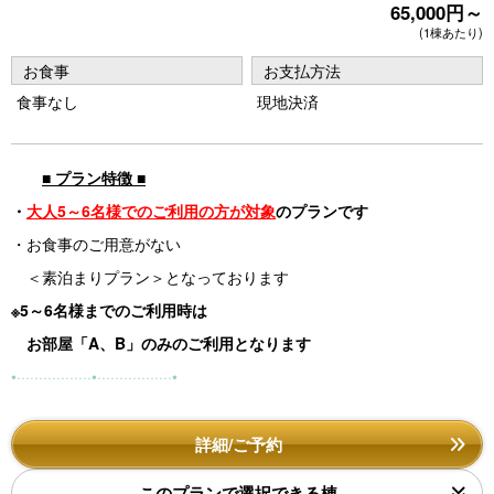
65,000円～
e
e
(1棟あたり)
vi
xt
お食事
お支払方法
o
食事なし
現地決済
u
s
■ プラン特徴 ■
・
大人5～6名様でのご利用の方が対象
のプランです
・お食事のご用意がない
＜素泊まりプラン＞となっております
※5～6名様までのご利用時は
お部屋「A、B」
のみのご利用となります
•·················•·················•
詳細/ご予約
このプランで選択できる棟