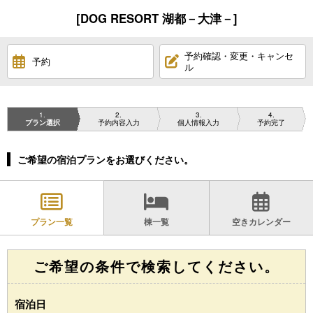
[DOG RESORT 湖都－大津－]
予約確認・変更・キャンセ
予約
ル
1
2
3
4
プラン選択
予約内容入力
個人情報入力
予約完了
ご希望の宿泊プランをお選びください。
プラン一覧
棟一覧
空きカレンダー
ご希望の条件で検索してください。
宿泊日