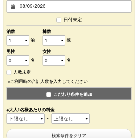
日付未定
泊数
棟数
泊
棟
男性
女性
名
名
人数未定
※ご利用時の合計人数を入力してください
こだわり条件を追加
※大人1名様あたりの料金
～
検索条件をクリア