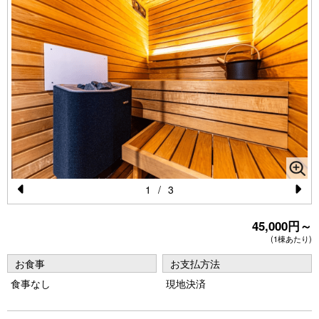
1
/
3
Pr
N
45,000円～
e
e
(1棟あたり)
vi
xt
お食事
お支払方法
o
食事なし
現地決済
u
s