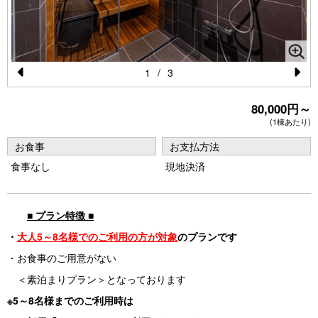
1
/
3
Pr
N
80,000円～
e
e
(1棟あたり)
vi
xt
お食事
お支払方法
o
食事なし
現地決済
u
s
■ プラン特徴 ■
・
大人5～8名様でのご利用の方が対象
のプランです
・お食事のご用意がない
＜素泊まりプラン＞となっております
※5～8名様までのご利用時は