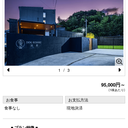
1
/
3
Pr
N
95,000円～
e
e
(1棟あたり)
vi
xt
お食事
お支払方法
o
食事なし
現地決済
u
s
■ プラン特徴 ■