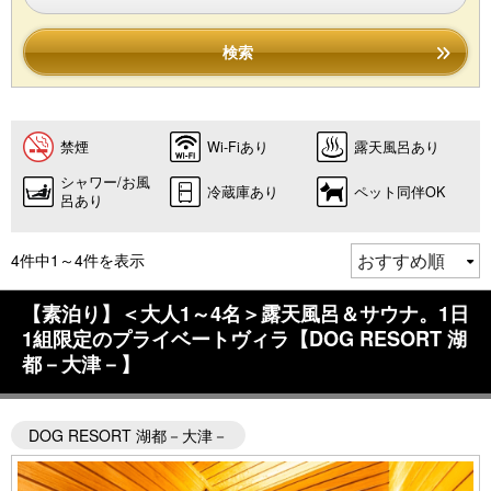
検索
禁煙
Wi-Fiあり
露天風呂あり
シャワー/お風
冷蔵庫あり
ペット同伴OK
呂あり
4件中1～4件を表示
【素泊り】＜大人1～4名＞露天風呂＆サウナ。1日
1組限定のプライベートヴィラ【DOG RESORT 湖
都－大津－】
DOG RESORT 湖都－大津－