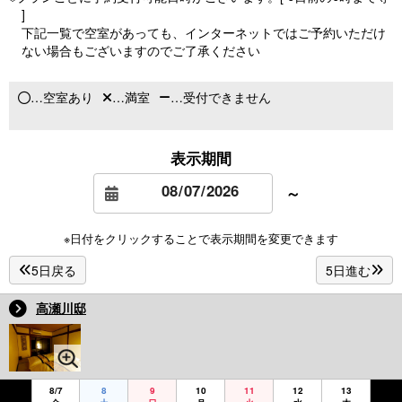
]
下記一覧で空室があっても、インターネットではご予約いただけ
ない場合もございますのでご了承ください
…空室あり
…満室
…受付できません
表示期間
～
※日付をクリックすることで表示期間を変更できます
5日戻る
5日進む
高瀬川邸
8/7
8
9
10
11
12
13