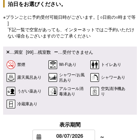
泊日をお選びください。
※プランごとに予約受付可能日時がございます。[ ○日前の○時まで等
]
下記一覧で空室があっても、インターネットではご予約いただけ
ない場合もございますのでご了承ください
…満室
[99]…残室数
…受付できません
禁煙
Wi-Fiあり
トイレあり
シャワー/お風
露天風呂あり
シャワーあり
呂あり
アルコール消
空気清浄機あ
うがい薬あり
毒液あり
り
冷蔵庫あり
表示期間
～