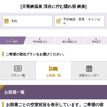
[天竜峡温泉 渓谷に佇む隠れ宿 峡泉]
予約確認・変更・キャンセ
予約
ル
1
2
3
4
プラン選択
予約内容入力
個人情報入力
予約完了
ご希望の宿泊プランをお選びください。
プラン一覧
お部屋一覧
空室カレンダー
お部屋一覧
お部屋ごとの空室状況を表示しています。ご希望の宿