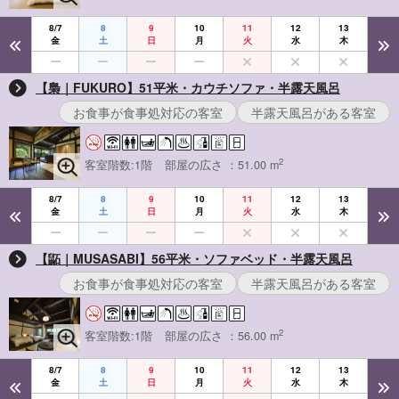
8/7
8
9
10
11
12
13
金
土
日
月
火
水
木
【梟｜FUKURO】51平米・カウチソファ・半露天風呂
お食事が食事処対応の客室
半露天風呂がある客室
2
客室階数:1階
部屋の広さ ：51.00 m
8/7
8
9
10
11
12
13
金
土
日
月
火
水
木
【鼫｜MUSASABI】56平米・ソファベッド・半露天風呂
お食事が食事処対応の客室
半露天風呂がある客室
2
客室階数:1階
部屋の広さ ：56.00 m
8/7
8
9
10
11
12
13
金
土
日
月
火
水
木