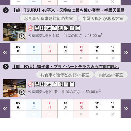
【鶴｜TSURU】48平米・天龍峡に最も近い客室・半露天風呂
お食事が食事処対応の客室
半露天風呂がある客室
2
客室階数:地下１階
部屋の広さ ：48.00 m
8/7
8
9
10
11
12
13
金
土
日
月
火
水
木
【龍｜RYU】50平米・プライベートテラス＆五右衛門風呂
お食事が食事処対応の客室
内風呂の客室
2
客室階数:地下1階
部屋の広さ ：50.00 m
8/7
8
9
10
11
12
13
金
土
日
月
火
水
木