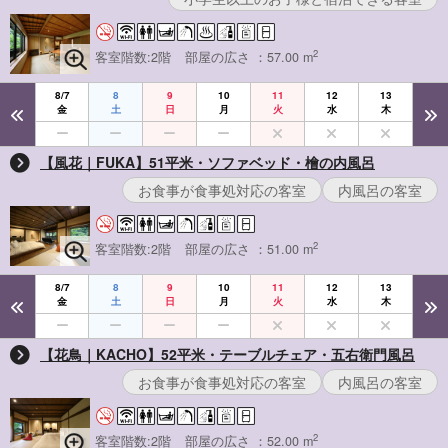
2
客室階数:2階
部屋の広さ ：57.00 m
8/7
8
9
10
11
12
13
金
土
日
月
火
水
木
【風花｜FUKA】51平米・ソファベッド・檜の内風呂
お食事が食事処対応の客室
内風呂の客室
2
客室階数:2階
部屋の広さ ：51.00 m
8/7
8
9
10
11
12
13
金
土
日
月
火
水
木
【花鳥｜KACHO】52平米・テーブルチェア・五右衛門風呂
お食事が食事処対応の客室
内風呂の客室
2
客室階数:2階
部屋の広さ ：52.00 m