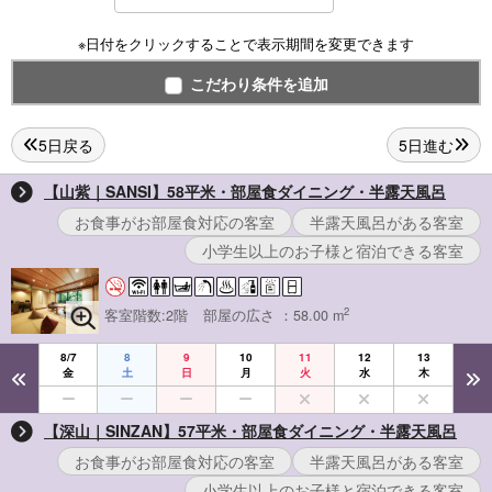
※日付をクリックすることで表示期間を変更できます
こだわり条件を追加
5日戻る
5日進む
【山紫｜SANSI】58平米・部屋食ダイニング・半露天風呂
お食事がお部屋食対応の客室
半露天風呂がある客室
小学生以上のお子様と宿泊できる客室
2
客室階数:2階
部屋の広さ ：58.00 m
8/7
8
9
10
11
12
13
金
土
日
月
火
水
木
【深山｜SINZAN】57平米・部屋食ダイニング・半露天風呂
お食事がお部屋食対応の客室
半露天風呂がある客室
小学生以上のお子様と宿泊できる客室