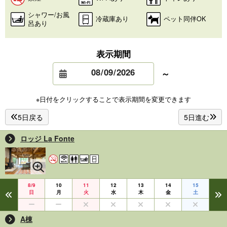
シャワー/お風
冷蔵庫あり
ペット同伴OK
呂あり
表示期間
～
※日付をクリックすることで表示期間を変更できます
5日戻る
5日進む
ロッジ La Fonte
8/9
10
11
12
13
14
15
日
月
火
水
木
金
土
A棟