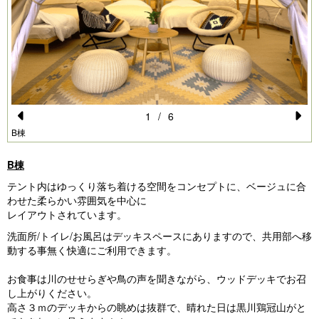
1
/
6
Pr
N
B棟
e
e
B棟
vi
xt
テント内はゆっくり落ち着ける空間をコンセプトに、ベージュに合
o
わせた柔らかい雰囲気を中心に
レイアウトされています。
u
洗面所/トイレ/お風呂はデッキスペースにありますので、共用部へ移
s
動する事無く快適にご利用できます。
お食事は川のせせらぎや鳥の声を聞きながら、ウッドデッキでお召
し上がりください。
高さ３ｍのデッキからの眺めは抜群で、晴れた日は黒川鶏冠山がと