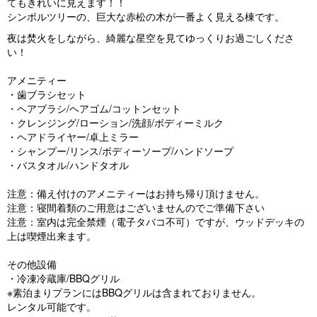
てもきれいに見えます！！
シンボルツリーの、巨大な赤松の木が一番よく見える棟です。
夜は焚火をしながら、綺麗な星空を見てゆっくりお過ごしくださ
い！
アメニティー
・歯ブラシセット
・ヘアブラシ/ヘアゴム/コットンセット
・クレンジング/ローション/洗顔/ボディーミルク
・ヘアドライヤー/卓上ミラー
・シャンプー/リンス/ボディーソープ/ハンドソープ
・バスタオル/ハンドタオル
注意：備え付けのアメニティーはお持ち帰り頂けません。
注意：寝間着類のご用意はございませんのでご準備下さい
注意：室内は完全禁煙（電子タバコ不可）ですが、ウッドデッキの
上は喫煙出来ます。
その他設備
・冷凍冷蔵庫/BBQグリル
※素泊まりプランにはBBQグリルは含まれておりません。
レンタル可能です。