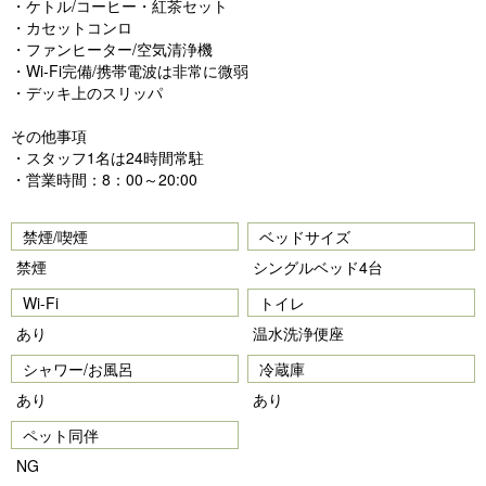
・ケトル/コーヒー・紅茶セット
・カセットコンロ
・ファンヒーター/空気清浄機
・Wi-Fi完備/携帯電波は非常に微弱
・デッキ上のスリッパ
その他事項
・スタッフ1名は24時間常駐
・営業時間：8：00～20:00
禁煙/喫煙
ベッドサイズ
禁煙
シングルベッド4台
Wi-Fi
トイレ
あり
温水洗浄便座
シャワー/お風呂
冷蔵庫
あり
あり
ペット同伴
NG