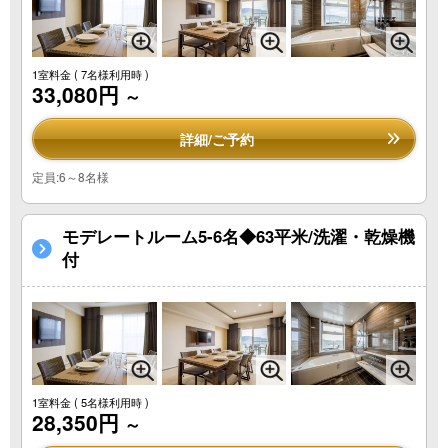
1室料金
( 7名様利用時 )
33,080円
～
詳細/ご予約
定員:6～8名様
モデレートルーム5-6名◆63平米/洗濯・乾燥機
付
1室料金
( 5名様利用時 )
28,350円
～