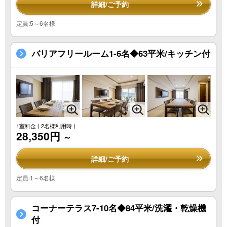
詳細/ご予約
定員:5～6名様
バリアフリールーム1-6名◆63平米/キッチン付
1室料金
( 2名様利用時 )
28,350円
～
詳細/ご予約
定員:1～6名様
コーナーテラス7-10名◆84平米/洗濯・乾燥機
付