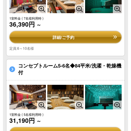
1室料金
( 7名様利用時 )
36,390円
～
詳細/ご予約
定員:6～10名様
コンセプトルーム5-6名◆84平米/洗濯・乾燥機
付
1室料金
( 5名様利用時 )
31,190円
～