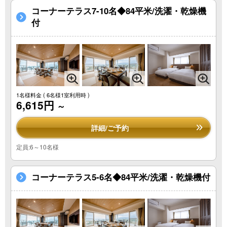
コーナーテラス7-10名◆84平米/洗濯・乾燥機
付
1名様料金
( 6名様1室利用時 )
6,615円
～
詳細/ご予約
定員:6～10名様
コーナーテラス5-6名◆84平米/洗濯・乾燥機付