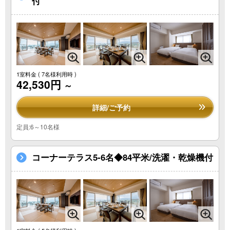
付
1室料金
( 7名様利用時 )
42,530円
～
詳細/ご予約
定員:6～10名様
コーナーテラス5-6名◆84平米/洗濯・乾燥機付