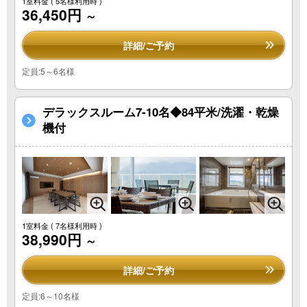
1室料金
( 5名様利用時 )
36,450円
～
詳細/ご予約
定員:5～6名様
デラックスルーム7-10名◆84平米/洗濯・乾燥
機付
1室料金
( 7名様利用時 )
38,990円
～
詳細/ご予約
定員:6～10名様