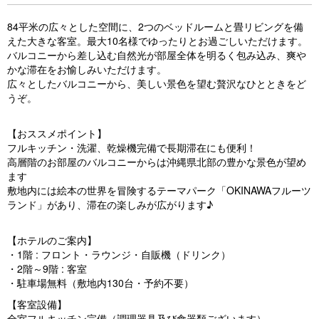
84平米の広々とした空間に、2つのベッドルームと畳リビングを備
えた大きな客室。最大10名様でゆったりとお過ごしいただけます。
バルコニーから差し込む自然光が部屋全体を明るく包み込み、爽や
かな滞在をお愉しみいただけます。
広々としたバルコニーから、美しい景色を望む贅沢なひとときをど
うぞ。
【おススメポイント】
フルキッチン・洗濯、乾燥機完備で長期滞在にも便利！
高層階のお部屋のバルコニーからは沖縄県北部の豊かな景色が望め
ます
敷地内には絵本の世界を冒険するテーマパーク「OKINAWAフルーツ
ランド」があり、滞在の楽しみが広がります♪
【ホテルのご案内】
・1階 : フロント・ラウンジ・自販機（ドリンク）
・2階～9階 : 客室
・駐車場無料（敷地内130台・予約不要）
【客室設備】
全室フルキッチン完備（調理器具及び食器類ございます）