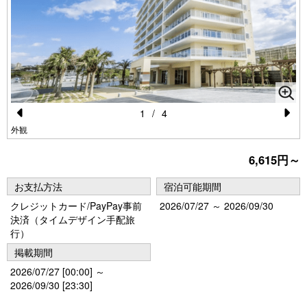
1
/
4
Pr
N
外観
e
e
6,615円～
vi
xt
お支払方法
宿泊可能期間
o
クレジットカード/PayPay事前
2026/07/27 ～ 2026/09/30
u
決済（タイムデザイン手配旅
s
行）
掲載期間
2026/07/27 [00:00] ～
2026/09/30 [23:30]