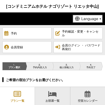
[コンドミニアムホテル ナゴリゾート リエッタ中山]
予約確認・変更・キャンセ
予約
ル
会員ログイン ・ パスワード
会員登録
再発行
1
2
3
4
プラン選択
予約内容入力
個人情報入力
予約完了
ご希望の宿泊プランをお選びください。
プラン一覧
お部屋一覧
空室カレンダー