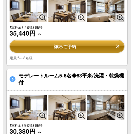
1室料金
( 7名様利用時 )
35,440円
～
詳細/ご予約
定員:6～8名様
モデレートルーム5-6名◆63平米/洗濯・乾燥機
付
1室料金
( 5名様利用時 )
30,380円
～