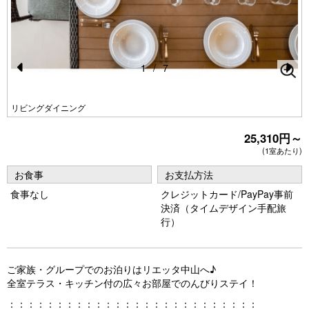
1
/
7
Pr
N
e
e
リビングダイニング
vi
xt
25,310円～
o
(1室あたり)
u
お食事
お支払方法
s
食事なし
クレジットカード/PayPay事前
決済（タイムデザイン手配旅
行）
ご家族・グループでのお泊りはリエッタ中山へ♪
全室テラス・キッチン付の広々お部屋でのんびりステイ！
：：：：：：：：：：：：：：：：：：：：：：：：：：