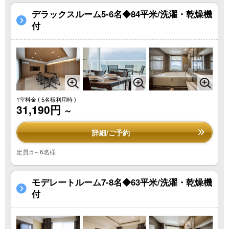
デラックスルーム5-6名◆84平米/洗濯・乾燥機
付
1室料金
( 5名様利用時 )
31,190円
～
詳細/ご予約
定員:5～6名様
モデレートルーム7-8名◆63平米/洗濯・乾燥機
付