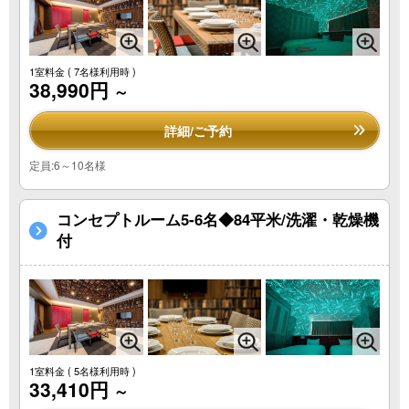
1室料金
( 7名様利用時 )
38,990円
～
詳細/ご予約
定員:6～10名様
コンセプトルーム5-6名◆84平米/洗濯・乾燥機
付
1室料金
( 5名様利用時 )
33,410円
～