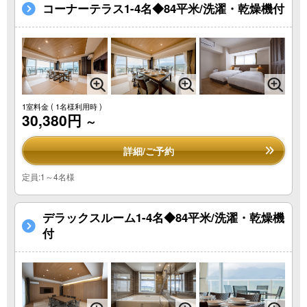
コーナーテラス1-4名◆84平米/洗濯・乾燥機付
1室料金
( 1名様利用時 )
30,380円
～
詳細/ご予約
定員:1～4名様
デラックスルーム1-4名◆84平米/洗濯・乾燥機
付