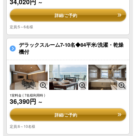
34,020円
～
詳細/ご予約
定員:5～6名様
デラックスルーム7-10名◆84平米/洗濯・乾燥
機付
1室料金
( 7名様利用時 )
36,390円
～
詳細/ご予約
定員:6～10名様