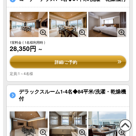
1室料金
( 1名様利用時 )
28,350円
～
詳細/ご予約
定員:1～4名様
デラックスルーム1-4名◆84平米/洗濯・乾燥機
付
この