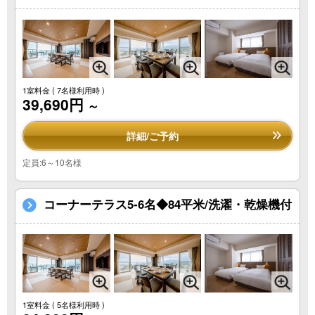
1室料金
( 7名様利用時 )
39,690円
～
詳細/ご予約
定員:6～10名様
コーナーテラス5-6名◆84平米/洗濯・乾燥機付
1室料金
( 5名様利用時 )