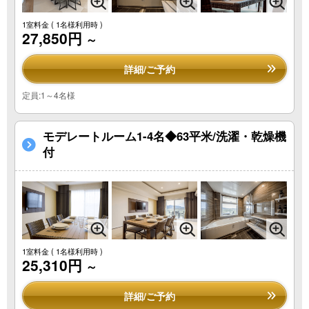
1室料金
( 1名様利用時 )
27,850円
～
詳細/ご予約
定員:1～4名様
モデレートルーム1-4名◆63平米/洗濯・乾燥機
付
1室料金
( 1名様利用時 )
25,310円
～
詳細/ご予約