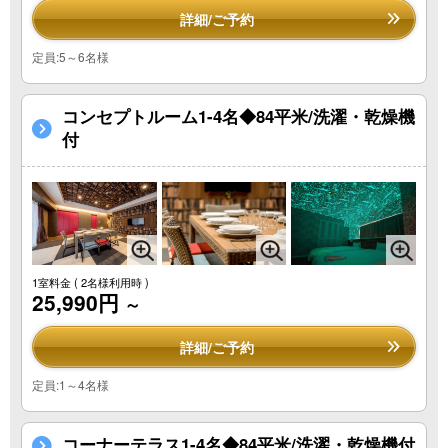
詳細/ご予約
定員:5～6名様
コンセプトルーム1-4名◆84平米/洗濯・乾燥機
付
1室料金
( 2名様利用時 )
25,990円
～
詳細/ご予約
定員:1～4名様
コーナーテラス1-4名◆84平米/洗濯・乾燥機付