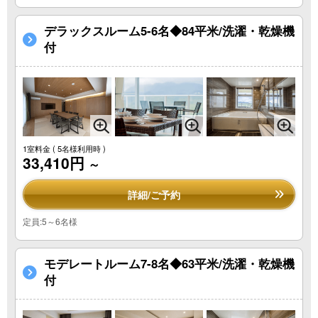
デラックスルーム5-6名◆84平米/洗濯・乾燥機
付
1室料金
( 5名様利用時 )
33,410円
～
詳細/ご予約
定員:5～6名様
モデレートルーム7-8名◆63平米/洗濯・乾燥機
付