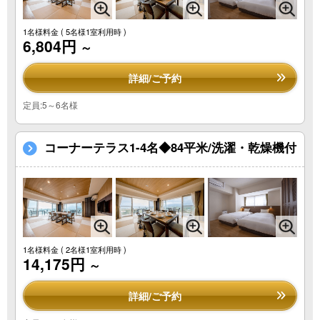
1名様料金
( 5名様1室利用時 )
6,804円
～
詳細/ご予約
定員:5～6名様
コーナーテラス1-4名◆84平米/洗濯・乾燥機付
1名様料金
( 2名様1室利用時 )
14,175円
～
詳細/ご予約