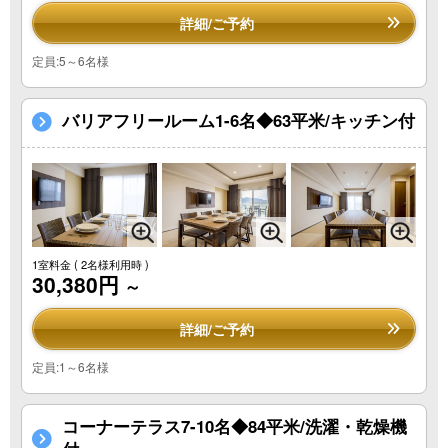
詳細/ご予約
定員:5～6名様
バリアフリールーム1-6名◆63平米/キッチン付
1室料金
( 2名様利用時 )
30,380円
～
詳細/ご予約
定員:1～6名様
コーナーテラス7-10名◆84平米/洗濯・乾燥機