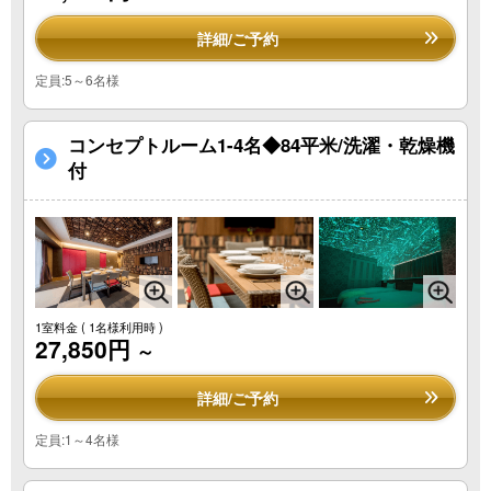
詳細/ご予約
定員:5～6名様
コンセプトルーム1-4名◆84平米/洗濯・乾燥機
付
1室料金
( 1名様利用時 )
27,850円
～
詳細/ご予約
定員:1～4名様