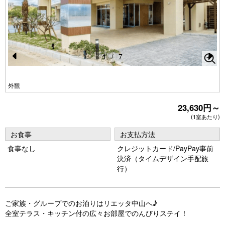
1
/
7
Pr
N
e
e
外観
vi
xt
23,630円～
o
(1室あたり)
u
お食事
お支払方法
s
食事なし
クレジットカード/PayPay事前
決済（タイムデザイン手配旅
行）
ご家族・グループでのお泊りはリエッタ中山へ♪
全室テラス・キッチン付の広々お部屋でのんびりステイ！