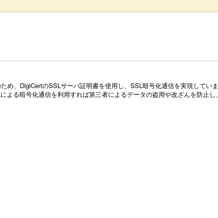
め、DigiCertのSSLサーバ証明書を使用し、SSL暗号化通信を実現し
Lによる暗号化通信を利用すれば第三者によるデータの盗用や改ざんを防止し