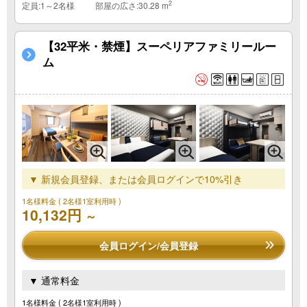
2
定員:1～2名様
部屋の広さ:30.28 m
【32平米・禁煙】スーペリアファミリールー
ム
▼ 新規会員登録、または会員ログインで10%引き
1名様料金
( 2名様1室利用時 )
10,132円
～
会員ログイン/会員登録
▼ 通常料金
1名様料金
( 2名様1室利用時 )