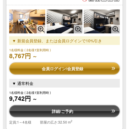
▼ 新規会員登録、または会員ログインで10%引き
1名様料金
( 2名様1室利用時 )
8,767円
～
会員ログイン/会員登録
▼ 通常料金
1名様料金
( 2名様1室利用時 )
9,742円
～
詳細/ご予約
2
定員:1～4名様
部屋の広さ:32.50 m