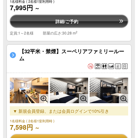
1名様料金
( 2名様1室利用時 )
7,995円
～
詳細/ご予約
2
定員:1～2名様
部屋の広さ:30.28 m
【32平米・禁煙】スーペリアファミリールー
ム
▼ 新規会員登録、または会員ログインで10%引き
1名様料金
( 2名様1室利用時 )
7,598円
～