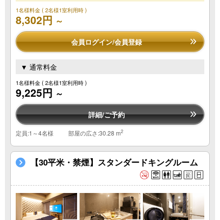
1名様料金
( 2名様1室利用時 )
8,302円
～
会員ログイン/会員登録
▼ 通常料金
1名様料金
( 2名様1室利用時 )
9,225円
～
詳細/ご予約
2
定員:1～4名様
部屋の広さ:30.28 m
【30平米・禁煙】スタンダードキングルーム