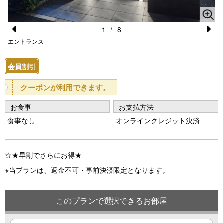
1
/
8
Pr
N
エントランス
e
e
会員割引
vi
xt
o
クーポンが利用できます。
u
お食事
お支払方法
s
食事なし
オンラインクレジット決済
☆★早割でさらにお得★
※当プランは、返金不可・事前決済限定となります。
このプランで選択できるお部屋