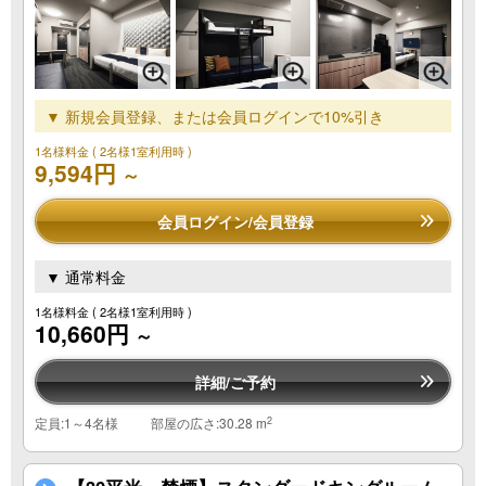
▼ 新規会員登録、または会員ログインで10%引き
1名様料金
( 2名様1室利用時 )
9,594円
～
会員ログイン/会員登録
▼ 通常料金
1名様料金
( 2名様1室利用時 )
10,660円
～
詳細/ご予約
2
定員:1～4名様
部屋の広さ:30.28 m