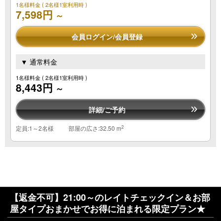
1名様料金
( 2名様1室利用時 )
7,598円
～
会員ログイン/会員登録
▼ 通常料金
1名様料金
( 2名様1室利用時 )
8,443円
～
詳細/ご予約
2
定員:1～2名様
部屋の広さ:32.50 m
【返金不可】21:00～のレイトチェックイン＆お部
屋タイプおまかせでお得に泊まれる限定プラン★