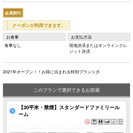
e
e
会員割引
vi
xt
o
クーポンが利用できます。
u
お食事
お支払方法
s
食事なし
現地決済またはオンラインクレ
ジット決済
2021年オープン！！お得に泊まれる特別プラン☆彡
このプランで選択できるお部屋
【30平米・禁煙】スタンダードファミリール
ーム