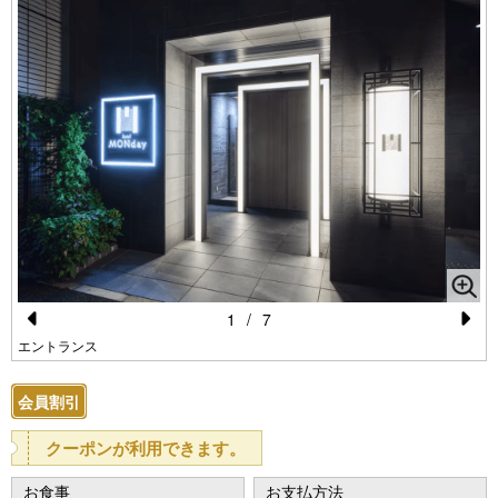
1
/
7
Pr
N
エントランス
e
e
会員割引
vi
xt
o
クーポンが利用できます。
u
お食事
お支払方法