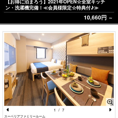
【お得に泊まろう】2021年OPEN☆全室キッチ
ン・洗濯機完備！≪会員様限定☆特典付♪≫
10,660円
～
1
/
7
Pr
N
スーペリアファミリールーム