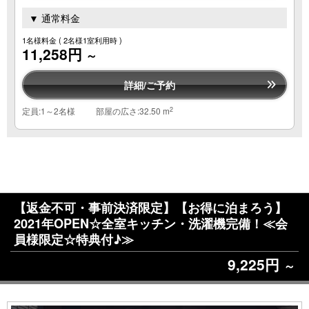
▼ 通常料金
1名様料金
( 2名様1室利用時 )
11,258円
～
詳細/ご予約
2
定員:1～2名様
部屋の広さ:32.50 m
【返金不可・事前決済限定】【お得に泊まろう】
2021年OPEN☆全室キッチン・洗濯機完備！≪会
員様限定☆特典付♪≫
9,225円
～