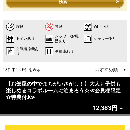
検索
喫煙
禁煙
Wi-Fiあり
シャワー/お風
トイレあり
シャワーあり
呂あり
空気清浄機あ
冷蔵庫あり
り
13件中1～5件を表示
【お部屋の中でまちがいさがし！】大人も子供も
楽しめるコラボルームに泊まろう☆≪会員様限定
☆特典付♪≫
12,383円
～