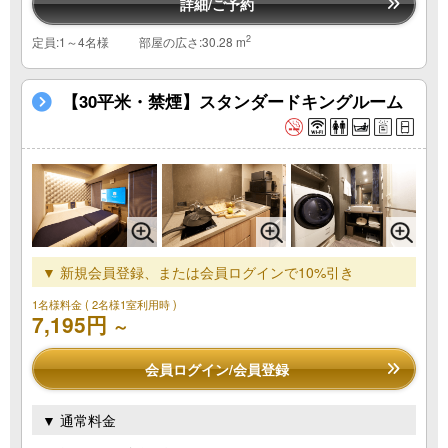
詳細/ご予約
2
定員:1～4名様
部屋の広さ:30.28 m
【30平米・禁煙】スタンダードキングルーム
▼ 新規会員登録、または会員ログインで10%引き
1名様料金
( 2名様1室利用時 )
7,195円
～
会員ログイン/会員登録
▼ 通常料金