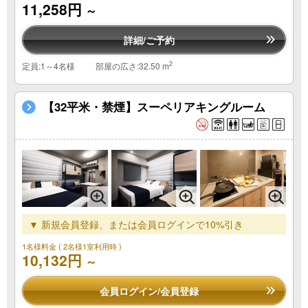
11,258円
～
詳細/ご予約
2
定員:1～4名様
部屋の広さ:32.50 m
【32平米・禁煙】スーペリアキングルーム
▼ 新規会員登録、または会員ログインで10%引き
1名様料金
( 2名様1室利用時 )
10,132円
～
会員ログイン/会員登録