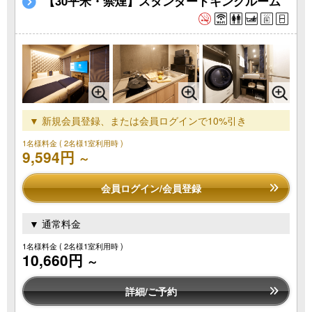
【30平米・禁煙】スタンダードキングルーム
▼ 新規会員登録、または会員ログインで10%引き
1名様料金
( 2名様1室利用時 )
9,594円
～
会員ログイン/会員登録
▼ 通常料金
1名様料金
( 2名様1室利用時 )
10,660円
～
詳細/ご予約