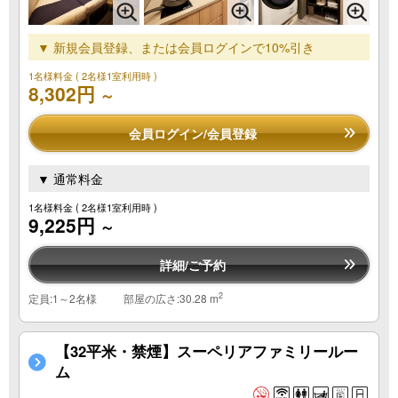
▼ 新規会員登録、または会員ログインで10%引き
1名様料金
( 2名様1室利用時 )
8,302円
～
会員ログイン/会員登録
▼ 通常料金
1名様料金
( 2名様1室利用時 )
9,225円
～
詳細/ご予約
2
定員:1～2名様
部屋の広さ:30.28 m
【32平米・禁煙】スーペリアファミリールー
ム