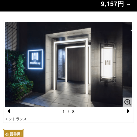
9,157円
～
1
/
8
Pr
N
エントランス
e
e
会員割引