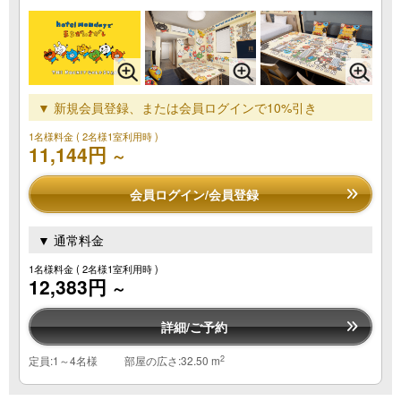
▼ 新規会員登録、または会員ログインで10%引き
1名様料金
( 2名様1室利用時 )
11,144円
～
会員ログイン/会員登録
▼ 通常料金
1名様料金
( 2名様1室利用時 )
12,383円
～
詳細/ご予約
2
定員:1～4名様
部屋の広さ:32.50 m