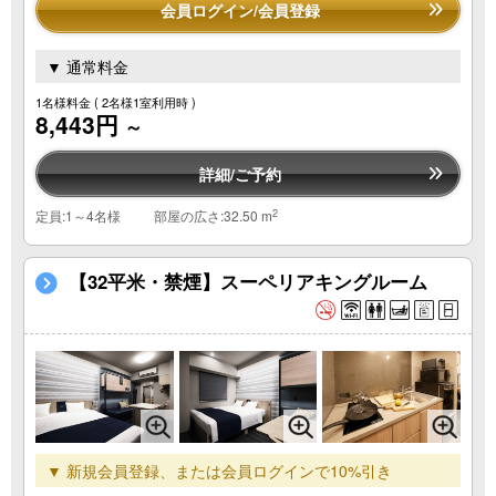
会員ログイン/会員登録
▼ 通常料金
1名様料金
( 2名様1室利用時 )
8,443円
～
詳細/ご予約
2
定員:1～4名様
部屋の広さ:32.50 m
【32平米・禁煙】スーペリアキングルーム
▼ 新規会員登録、または会員ログインで10%引き