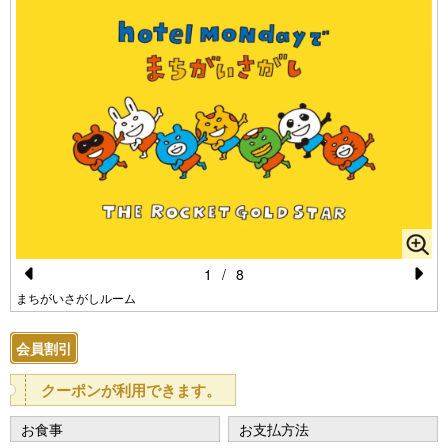
1
/
8
Pr
N
まちがいさがしルーム
e
e
会員割引
vi
xt
o
クーポンが利用できます。
u
お食事
お支払方法