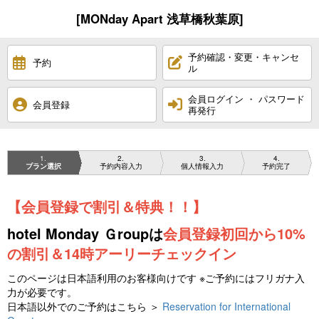
[MONday Apart 浅草橋秋葉原]
予約確認・変更・キャンセ
予約
ル
会員ログイン ・ パスワード
会員登録
再発行
1
2
3
4
プラン選択
予約内容入力
個人情報入力
予約完了
【会員登録で割引＆特典！！】
hotel Monday Ｇroupは
会員登録初回から10%
の割引＆14時アーリーチェックイン
このページは日本語利用のお客様向けです ※ご予約にはフリガナ入
力が必要です。
日本語以外でのご予約はこちら ＞
Reservation for International