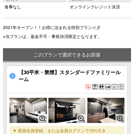
s
食事なし
オンラインクレジット決済
2021年オープン！！お得に泊まれる特別プラン☆彡
※当プランは、返金不可・事前決済限定となります。
このプランで選択できるお部屋
【30平米・禁煙】スタンダードファミリール
ーム
▼ 新規会員登録、または会員ログインで10%引き