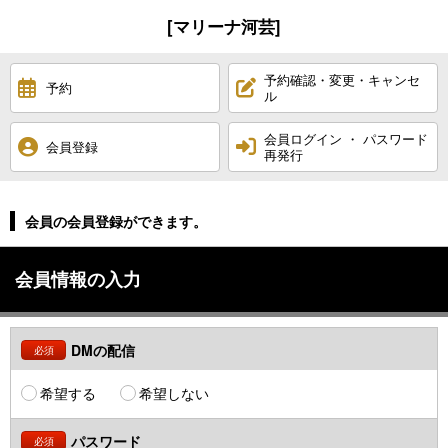
[マリーナ河芸]
予約確認・変更・キャンセ
予約
ル
会員ログイン ・ パスワード
会員登録
再発行
会員の会員登録ができます。
会員情報の入力
DMの配信
必須
希望する
希望しない
パスワード
必須