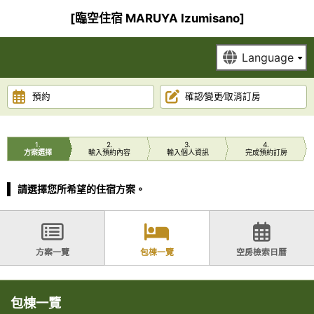
[臨空住宿 MARUYA Izumisano]
預約
確認∕變更∕取消訂房
1
2
3
4
方案選擇
輸入預約內容
輸入個人資訊
完成預約訂房
請選擇您所希望的住宿方案。
方案一覽
包棟一覽
空房檢索日曆
包棟一覽