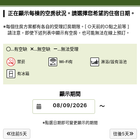
正在顯示每棟的空房狀況。請選擇您希望的住宿日期。
※每個住房方案都有各自的受理訂房期限。[ ○天前的○點之前等 ]
請注意，即使下述列表中顯示有空房，也可能無法在線上預訂。
…有空缺
…無空缺
…無法受理
禁菸
Wi-Fi有
淋浴/設有浴池
有冰箱
顯示期間
～
※點選日期即可變更顯示的期間
往前5天
往後5天