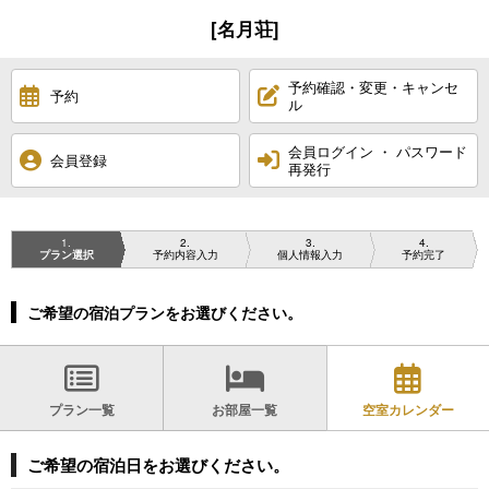
[名月荘]
予約確認・変更・キャンセ
予約
ル
会員ログイン ・ パスワード
会員登録
再発行
1
2
3
4
プラン選択
予約内容入力
個人情報入力
予約完了
ご希望の宿泊プランをお選びください。
プラン一覧
お部屋一覧
空室カレンダー
ご希望の宿泊日をお選びください。