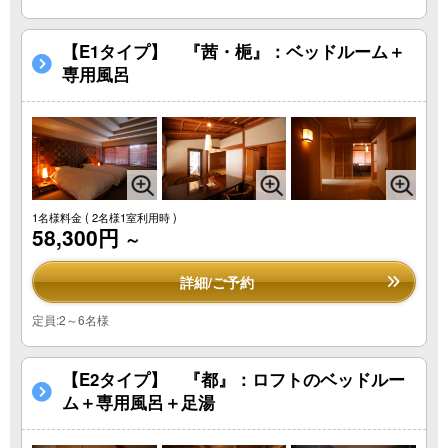
【E1タイプ】 『茜・梔』：ベッドルーム＋
専用風呂
1名様料金
( 2名様1室利用時 )
58,300円
～
詳細/ご予約
定員:2～6名様
【E2タイプ】 『都』：ロフトのベッドルー
ム＋専用風呂＋足湯