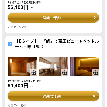
1名様料金
( 2名様1室利用時 )
56,100円
～
詳細/ご予約
定員:2～4名様
【Bタイプ】 『縹』：蔵王ビュー＋ベッドル
ーム＋専用風呂
1名様料金
( 2名様1室利用時 )
59,400円
～
詳細/ご予約
定員:2～6名様