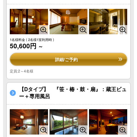
1名様料金
( 2名様1室利用時 )
50,600円
～
詳細/ご予約
定員:2～4名様
【Dタイプ】 『笹・椿・鼓・扇』：蔵王ビュ
ー＋専用風呂