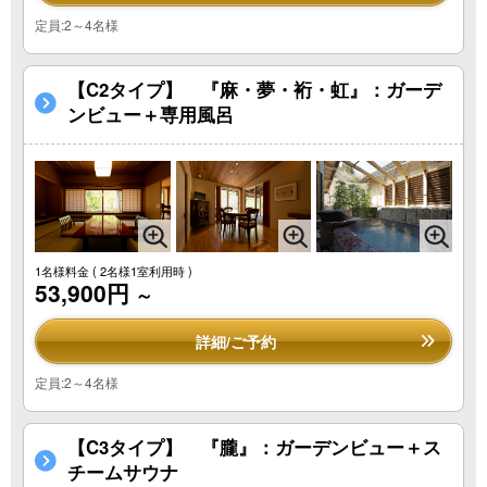
定員:2～4名様
【C2タイプ】 『麻・夢・裄・虹』：ガーデ
ンビュー＋専用風呂
1名様料金
( 2名様1室利用時 )
53,900円
～
詳細/ご予約
定員:2～4名様
【C3タイプ】 『朧』：ガーデンビュー＋ス
チームサウナ