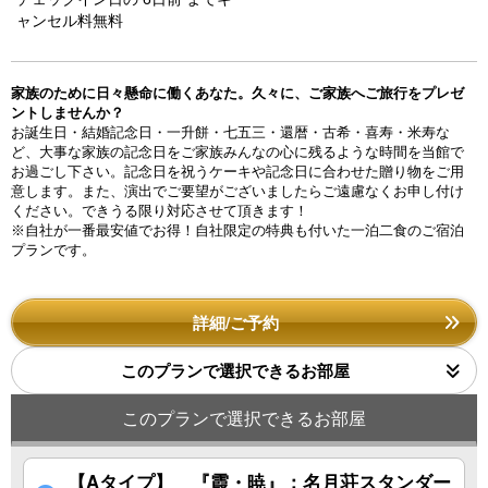
ャンセル料無料
家族のために日々懸命に働くあなた。久々に、ご家族へご旅行をプレゼ
ントしませんか？
お誕生日・結婚記念日・一升餅・七五三・還暦・古希・喜寿・米寿な
ど、大事な家族の記念日をご家族みんなの心に残るような時間を当館で
お過ごし下さい。記念日を祝うケーキや記念日に合わせた贈り物をご用
意します。また、演出でご要望がございましたらご遠慮なくお申し付け
ください。できうる限り対応させて頂きます！
※自社が一番最安値でお得！自社限定の特典も付いた一泊二食のご宿泊
プランです。
詳細/ご予約
このプランで選択できるお部屋
このプランで選択できるお部屋
【Aタイプ】 『霞・暁』：名月荘スタンダー