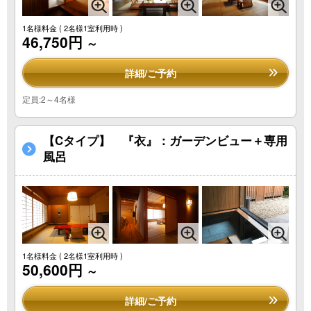
1名様料金
( 2名様1室利用時 )
46,750円
～
詳細/ご予約
定員:2～4名様
【Cタイプ】 『衣』：ガーデンビュー＋専用
風呂
1名様料金
( 2名様1室利用時 )
50,600円
～
詳細/ご予約