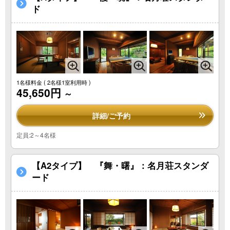
ド
1名様料金
( 2名様1室利用時 )
45,650円
～
詳細/ご予約
定員:2～4名様
【A2タイプ】 『舞・曙』：名月荘スタンダ
ード