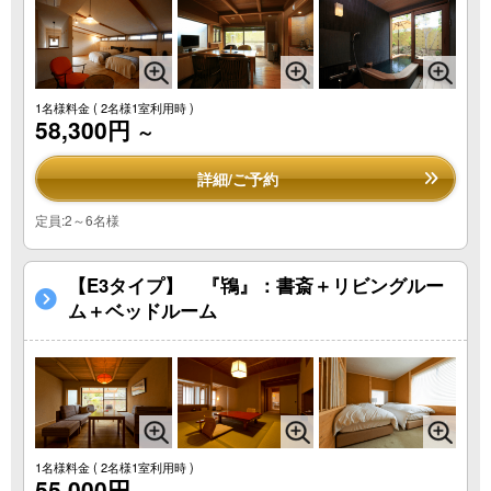
1名様料金
( 2名様1室利用時 )
58,300円
～
詳細/ご予約
定員:2～6名様
【E3タイプ】 『鴇』：書斎＋リビングルー
ム＋ベッドルーム
1名様料金
( 2名様1室利用時 )
55,000円
～