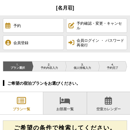
[名月荘]
予約確認・変更・キャンセ
予約
ル
会員ログイン ・ パスワード
会員登録
再発行
1
2
3
4
プラン選択
予約内容入力
個人情報入力
予約完了
ご希望の宿泊プランをお選びください。
プラン一覧
お部屋一覧
空室カレンダー
ご希望の条件で検索してください。