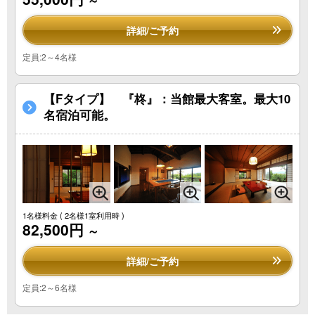
詳細/ご予約
定員:2～4名様
【Fタイプ】 『柊』：当館最大客室。最大10
名宿泊可能。
1名様料金
( 2名様1室利用時 )
82,500円
～
詳細/ご予約
定員:2～6名様