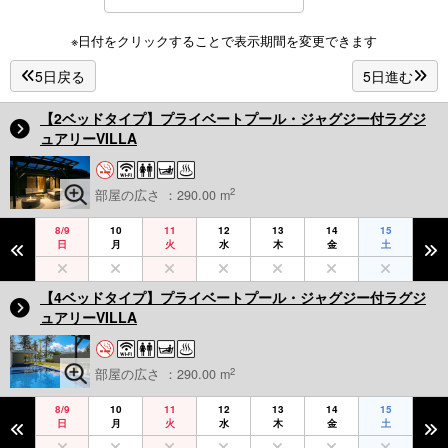
※日付をクリックすることで表示期間を変更できます
5日戻る
5日進む
【2ベッドタイプ】プライベートプール・ジャグジー付ラグジ
ュアリーVILLA
2
部屋の広さ ：290.00 m
8/9
10
11
12
13
14
15
日
月
火
水
木
金
土
【4ベッドタイプ】プライベートプール・ジャグジー付ラグジ
ュアリーVILLA
2
部屋の広さ ：290.00 m
8/9
10
11
12
13
14
15
日
月
火
水
木
金
土