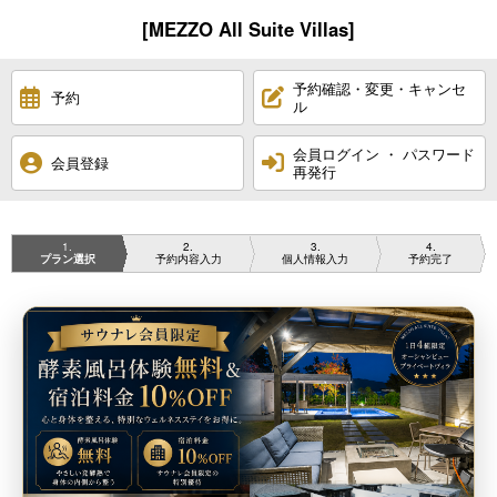
[MEZZO All Suite Villas]
予約確認・変更・キャンセ
予約
ル
会員ログイン ・ パスワード
会員登録
再発行
1
2
3
4
プラン選択
予約内容入力
個人情報入力
予約完了